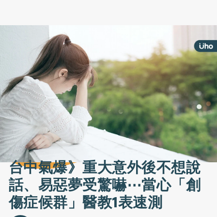
台中氣爆》重大意外後不想說
話、易惡夢受驚嚇⋯當心「創
傷症候群」醫教1表速測