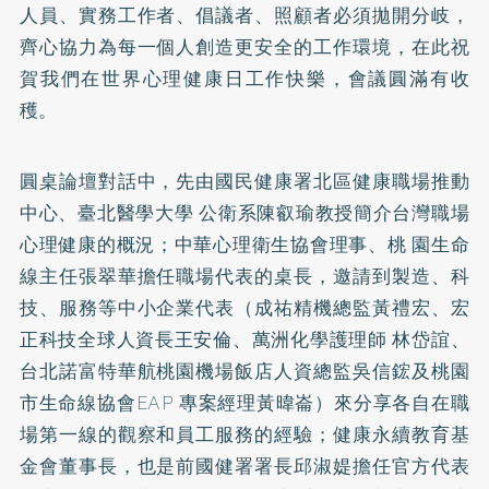
人員、實務工作者、倡議者、照顧者必須拋開分岐，
齊心協力為每一個人創造更安全的工作環境，在此祝
賀我們在世界心理健康日工作快樂，會議圓滿有收
穫。
圓桌論壇對話中，先由國民健康署北區健康職場推動
中心、臺北醫學大學 公衛系陳叡瑜教授簡介台灣職場
心理健康的概況；中華心理衛生協會理事、桃 園生命
線主任張翠華擔任職場代表的桌長，邀請到製造、科
技、服務等中小企業代表（成祐精機總監黃禮宏、宏
正科技全球人資長王安倫、萬洲化學護理師 林岱誼、
台北諾富特華航桃園機場飯店人資總監吳信鋐及桃園
市生命線協會EAP 專案經理黃暐崙）來分享各自在職
場第一線的觀察和員工服務的經驗；健康永續教育基
金會董事長，也是前國健署署長邱淑媞擔任官方代表