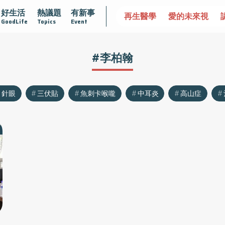
好生活
熱議題
有新事
沾黏
守護腺在
疫情保衛戰
再生醫學
愛的未來視
認
GoodLife
Topics
Event
#李柏翰
針眼
三伏貼
魚刺卡喉嚨
中耳炎
高山症