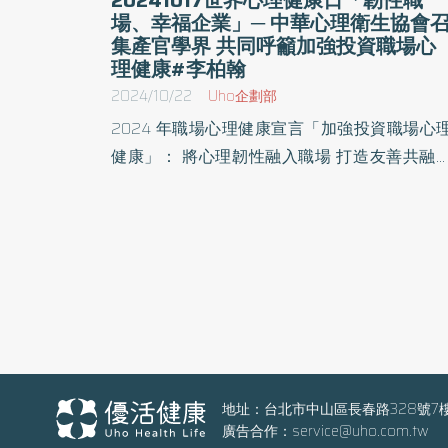
場、幸福企業」─ 中華心理衛生協會
集產官學界 共同呼籲加強投資職場心
理健康#李柏翰
2024/10/22
Uho企劃部
2024 年職場心理健康宣言「加強投資職場心
健康」： 將心理韌性融入職場 打造友善共融
理健康環境 將心理健康普及全民各行業 主席代
表發表共同聲明： 心理健康對於個人福祉、企
永續經營及國家經濟發展至關重要。 為了每一
人都能享有幸福生活工作的機會， 我們與企業
專業組織、政府及民間組織攜手合作， 於各行
推動與投資職場心理健康，發展心理韌性， 造
全體工作者，促進社會幸福與經濟繁榮。 工作人
口約全人口六成，而心理健康問題造成勞動力
大損失，國際和台 灣皆然。2024 年 10 月 10 
地址：台北市中山區長春路328號7
廣告合作：
service@uho.com.tw
世界心理健康日世界衛生組織(WHO)與世界心