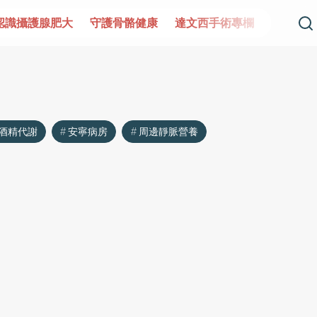
識攝護腺肥大
守護骨骼健康
達文西手術專欄
2025植牙
酒精代謝
安寧病房
周邊靜脈營養