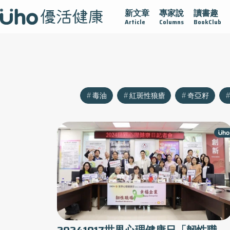
新文章
專家說
讀書趣
康
達文西手術專欄
2025植牙指南
漸凍不孤單
愛不
Article
Columns
BookClub
毒油
紅斑性狼瘡
奇亞籽
20241017世界心理健康日「韌性職