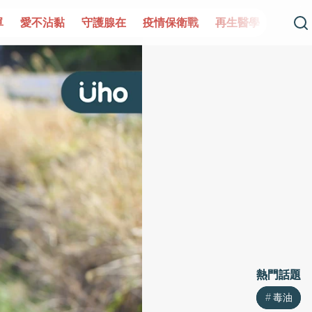
單
愛不沾黏
守護腺在
疫情保衛戰
再生醫學
愛的未
熱門話題
熱門話題
毒油
毒油