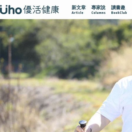
新文章
專家說
讀書趣
疫情保衛戰
再生醫學
愛的未來視
認識攝護腺肥大
Article
Columns
BookClub