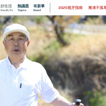
好生活
熱議題
有新事
守護骨骼健康
達文西手術專欄
2025植牙指南
漸凍不孤
GoodLife
Topics
Event