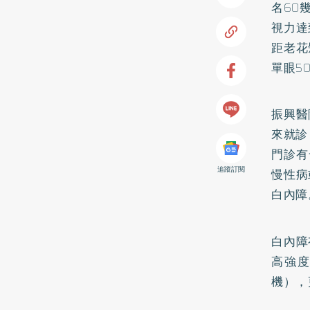
名60
視力達
距老花
單眼5
振興醫
來就診
門診有
追蹤訂閱
慢性病
白內障
白內障
高強
機），