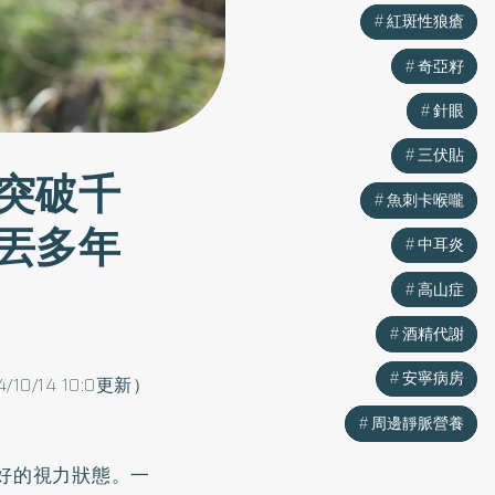
紅斑性狼瘡
紅斑性狼瘡
奇亞籽
奇亞籽
針眼
針眼
三伏貼
三伏貼
突破千
魚刺卡喉嚨
魚刺卡喉嚨
丟多年
中耳炎
中耳炎
高山症
高山症
酒精代謝
酒精代謝
安寧病房
安寧病房
4/10/14 10:0更新）
周邊靜脈營養
周邊靜脈營養
好的視力狀態。一