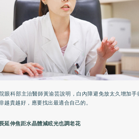
院眼科部主治醫師黃渝芸說明，白內障避免放太久增加手
非越貴越好，應要找出最適合自己的。
長延伸焦距水晶體減眩光也調老花