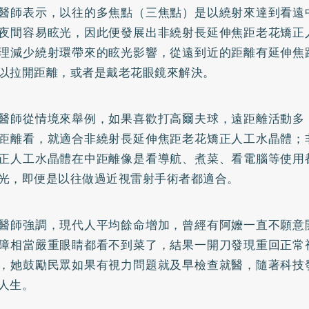
醫師表示，以往的多焦點（三焦點）是以繞射來達到看遠
夜間容易眩光，因此便發展出非繞射長延伸焦距老花矯正
理減少繞射環帶來的眩光影響，從遠到近的距離有延伸焦
以拉開距離，或者是戴老花眼鏡來解決。
醫師從情境來舉例，如果喜歡打高爾夫球，遠距離活動多
距離看，就適合非繞射長延伸焦距老花矯正人工水晶體；
正人工水晶體在中距離像是看導航、煮菜、看電腦等使用
光，即便是以往做過近視雷射手術者都適合。
醫師強調，現代人平均餘命增加，曾經有阿嬤一直不願意
障相當嚴重眼睛都看不到菜了，結果一開刀發現重回正常
，她鼓勵民眾如果有視力問題就及早檢查就醫，隨著科技
人生。