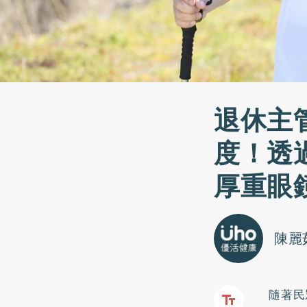
退休主
度！透
厚重眼
陳麗
隨著民