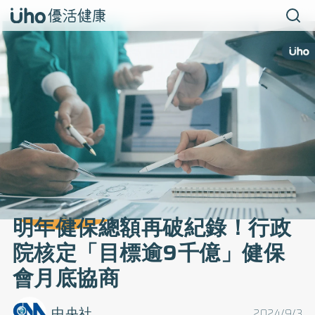
明年健保總額再破紀錄！行政
院核定「目標逾9千億」健保
會月底協商
中央社
2024/9/3