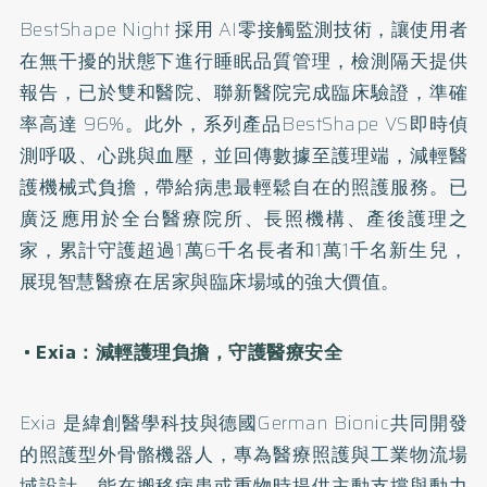
BestShape Night 採用 AI零接觸監測技術，讓使用者
在無干擾的狀態下進行睡眠品質管理，檢測隔天提供
報告，已於雙和醫院、聯新醫院完成臨床驗證，準確
率高達 96%。此外，系列產品BestShape VS即時偵
測呼吸、心跳與血壓，並回傳數據至護理端，減輕醫
護機械式負擔，帶給病患最輕鬆自在的照護服務。已
廣泛應用於全台醫療院所、長照機構、產後護理之
家，累計守護超過1萬6千名長者和1萬1千名新生兒，
展現智慧醫療在居家與臨床場域的強大價值。
• Exia：減輕護理負擔，守護醫療安全
Exia 是緯創醫學科技與德國German Bionic共同開發
的照護型外骨骼機器人，專為醫療照護與工業物流場
域設計，能在搬移病患或重物時提供主動支撐與動力