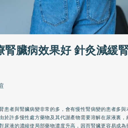
療腎臟病效果好 針灸減緩
暄
腎患者與腎臟病變非常的多，會有慢性腎病變的患者多與
由於許多慢性處方藥物及其代謝產物需要溶解在尿液裏，
對尿液的濃縮使局部藥物濃度升高，因而腎臟更容易成為