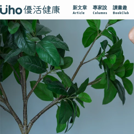
新文章
專家說
讀書趣
腺在
疫情保衛戰
再生醫學
愛的未來視
認識攝護腺肥
Article
Columns
BookClub