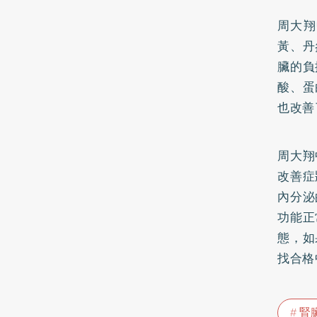
周大翔
黃、丹
臟的負
酸、蛋
也改善
周大翔
改善症
內分泌
功能正
態，如
找合格
腎