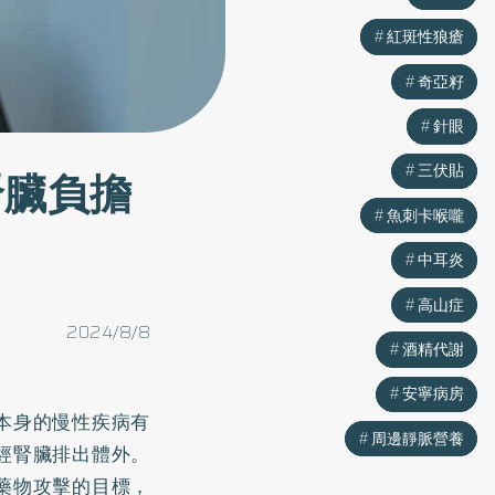
紅斑性狼瘡
紅斑性狼瘡
奇亞籽
奇亞籽
針眼
針眼
三伏貼
三伏貼
腎臟負擔
魚刺卡喉嚨
魚刺卡喉嚨
中耳炎
中耳炎
高山症
高山症
2024/8/8
酒精代謝
酒精代謝
安寧病房
安寧病房
本身的慢性疾病有
周邊靜脈營養
周邊靜脈營養
經腎臟排出體外。
藥物攻擊的目標，