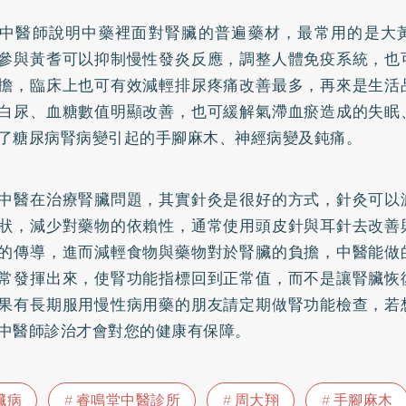
中醫師說明中藥裡面對腎臟的普遍藥材，最常用的是大
參與黃耆可以抑制慢性發炎反應，調整人體免疫系統，也
擔，臨床上也可有效減輕排尿疼痛改善最多，再來是生活
白尿、血糖數值明顯改善，也可緩解氣滯血瘀造成的失眠
了糖尿病腎病變引起的手腳麻木、神經病變及鈍痛。
中醫在治療腎臟問題，其實針灸是很好的方式，針灸可以
狀，減少對藥物的依賴性，通常使用頭皮針與耳針去改善
的傳導，進而減輕食物與藥物對於腎臟的負擔，中醫能做
常發揮出來，使腎功能指標回到正常值，而不是讓腎臟恢
果有長期服用慢性病用藥的朋友請定期做腎功能檢查，若
中醫師診治才會對您的健康有保障。
臟病
睿鳴堂中醫診所
周大翔
手腳麻木