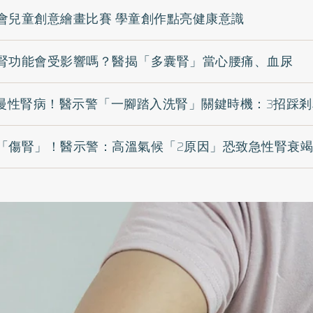
會兒童創意繪畫比賽 學童創作點亮健康意識
腎功能會受影響嗎？醫揭「多囊腎」當心腰痛、血尿
罹慢性腎病！醫示警「一腳踏入洗腎」關鍵時機：3招踩剎
「傷腎」！醫示警：高溫氣候「2原因」恐致急性腎衰竭