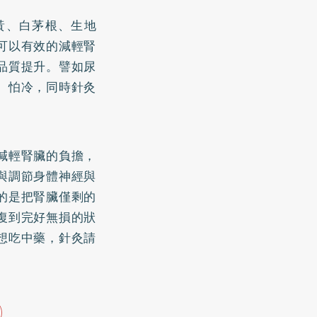
黃、白茅根、生地
可以有效的減輕腎
品質提升。譬如尿
、怕冷，同時針灸
減輕腎臟的負擔，
與調節身體神經與
的是把腎臟僅剩的
復到完好無損的狀
想吃中藥，針灸請