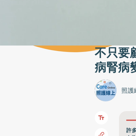
不只要
病腎病
照護
許