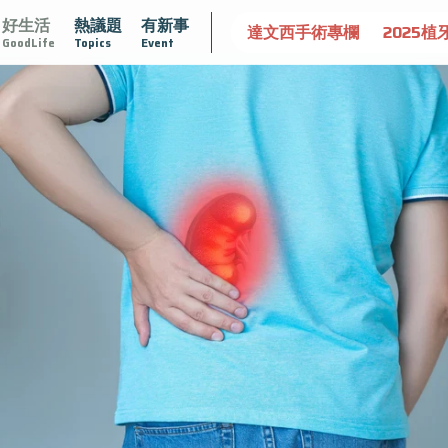
好生活
熱議題
有新事
大
守護骨骼健康
達文西手術專欄
2025植牙指南
漸
GoodLife
Topics
Event