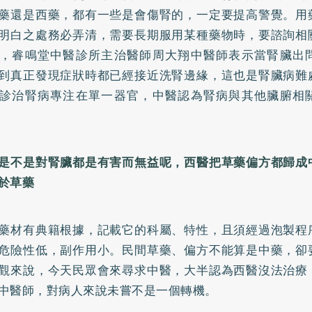
藥還是西藥，都有一些是會傷腎的，一定要提高警覺。用
明白之處務必弄清，需要長期服用某種藥物時，要諮詢相
，睿鳴堂中醫診所主治醫師周大翔中醫師表示當腎臟出
到真正發現症狀時都已經接近洗腎邊緣，這也是腎臟病難
診治腎病專注在單一器官，中醫認為腎病與其他臟腑相
是不是對腎臟都是有害而無益呢，西醫把草藥偏方都歸成
於草藥
藥材有典籍根據，記載它的科屬、特性，且須經過泡製程
危險性低，副作用小。民間草藥、偏方不能算是中藥，卻
觀來說，今天民眾會來尋求中醫，大半認為西醫沒法治療
中醫師，對病人來說未嘗不是一個轉機。