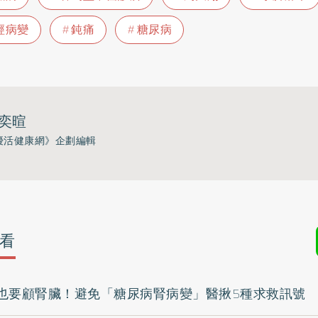
經病變
鈍痛
糖尿病
奕暄
優活健康網》企劃編輯
看
也要顧腎臟！避免「糖尿病腎病變」醫揪5種求救訊號