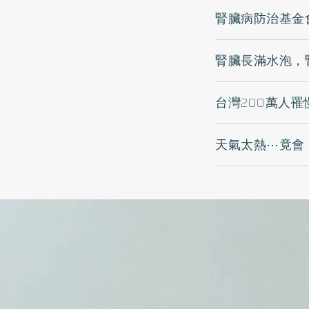
腎臟病防治基金
腎臟長滿水泡，
台灣200萬人
天氣太熱⋯竟會