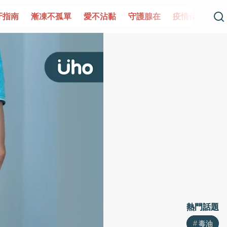
凍不孤單
愛不沾黏
守護腺在
疫情保衛戰
再生醫學
熱門話題
熱門話題
毒油
毒油