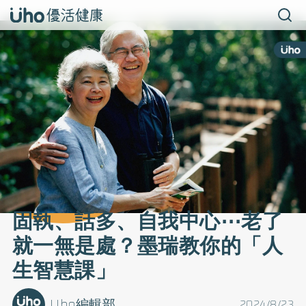
固執、話多、自我中心⋯老了
就一無是處？墨瑞教你的「人
生智慧課」
Uho編輯部
2024/8/23