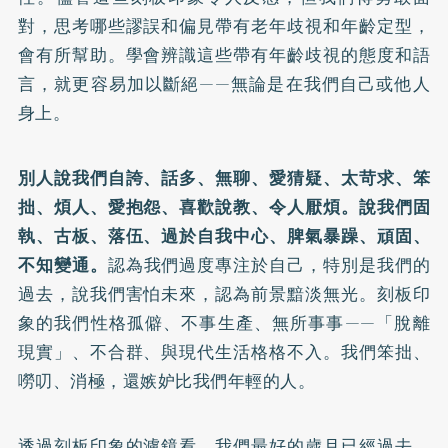
對，思考哪些謬誤和偏見帶有老年歧視和年齡定型，
會有所幫助。學會辨識這些帶有年齡歧視的態度和語
言，就更容易加以斷絕——無論是在我們自己或他人
身上。
別人說我們自誇、話多、無聊、愛猜疑、太苛求、笨
拙、煩人、愛抱怨、喜歡說教、令人厭煩。說我們固
執、古板、落伍、過於自我中心、脾氣暴躁、頑固、
不知變通。
認為我們過度專注於自己，特別是我們的
過去，說我們害怕未來，認為前景黯淡無光。刻板印
象的我們性格孤僻、不事生產、無所事事——「脫離
現實」、不合群、與現代生活格格不入。我們笨拙、
嘮叨、消極，還嫉妒比我們年輕的人。
透過刻板印象的濾鏡看，我們最好的歲月已經過去，