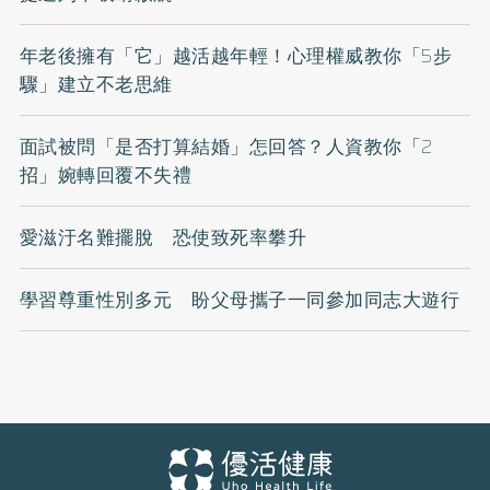
年老後擁有「它」越活越年輕！心理權威教你「5步
驟」建立不老思維
面試被問「是否打算結婚」怎回答？人資教你「2
招」婉轉回覆不失禮
愛滋汙名難擺脫 恐使致死率攀升
學習尊重性別多元 盼父母攜子一同參加同志大遊行