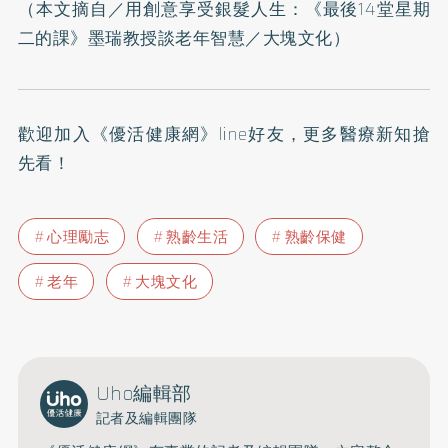
（本文摘自／
用創意享受銀髮人生：《最後14堂星期
二的課》墨瑞教授談老年智慧
／大塊文化）
歡迎加入
《優活健康網》line好友
，更多醫療新知搶
先看！
心理勵志
熟齡生活
熟齡保健
老年
大塊文化
Uho編輯部
記者及編輯團隊