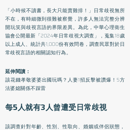
「小時候不讀書，長大只能賣雞排！」日常歧視無所
不在，有時細微到很難被察覺，許多人無法完整分辨
開玩笑與歧視言語的界限差異。為此，中華心理衛生
協會公開最新
「2024年日常歧視大調查」
，蒐集18歲
以上成人、統計共1,000份有效問卷，調查民眾對於日
常歧視言語的相關認知行為。
延伸閱讀：
該花錢孝敬婆婆出國玩嗎？人妻1招反擊被讚爆！5方
法婆媳關係不踩雷
每5人就有3人曾遭受日常歧視
該調查針對年齡、性別、性取向、婚姻或伴侶狀態，