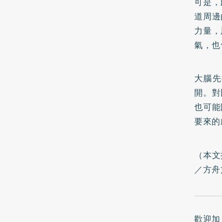
可是，
道周邊
力量，
氣，也
大腦先
開。對
也可能
要來的
（本文
／方舟
歡迎加