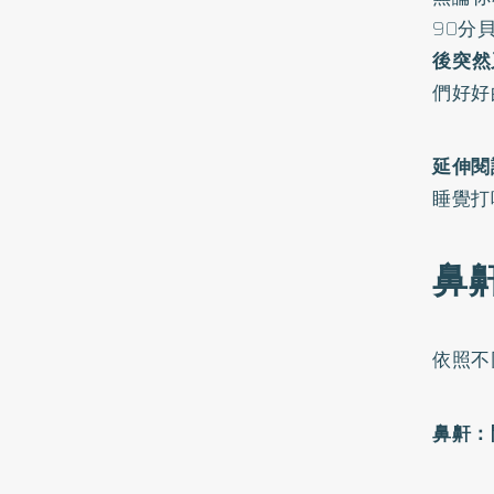
90分
後突然
們好好
延伸閱
睡覺打
鼻
依照不
鼻鼾：