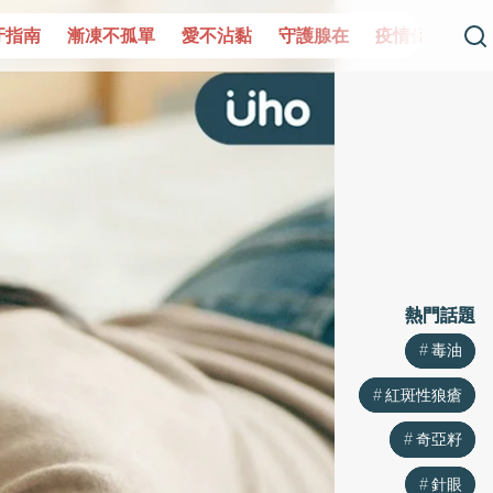
單
愛不沾黏
守護腺在
疫情保衛戰
再生醫學
愛的未
熱門話題
熱門話題
毒油
毒油
紅斑性狼瘡
紅斑性狼瘡
奇亞籽
奇亞籽
針眼
針眼