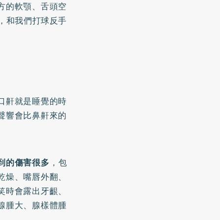
方的軟顎、舌頭空
，和我們打球反手
。
口鼾就是睡覺的時
聲響會比鼻鼾來的
到的傷害很多
，包
乾燥、嘴唇外翻、
笑時會露出牙齦、
腺腫大、腺樣體腫