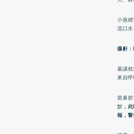
小孩經
流口水
爆鼾：
最讓枕
來自呼
當鼻腔
默
，此
樞，警