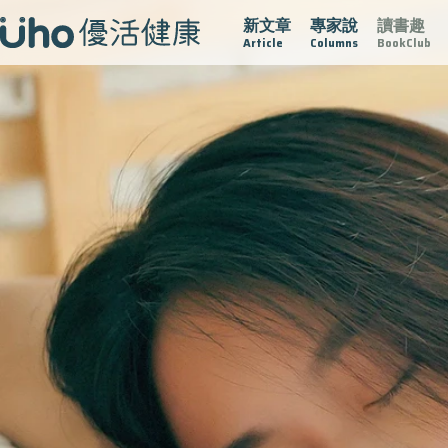
新文章
專家說
讀書趣
疫情保衛戰
再生醫學
愛的未來視
認識攝護腺肥大
Article
Columns
BookClub