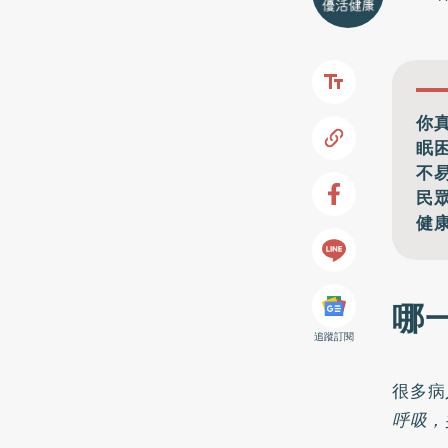
你
眠
不
民
健
哪
追蹤訂閱
很多病
呼吸，