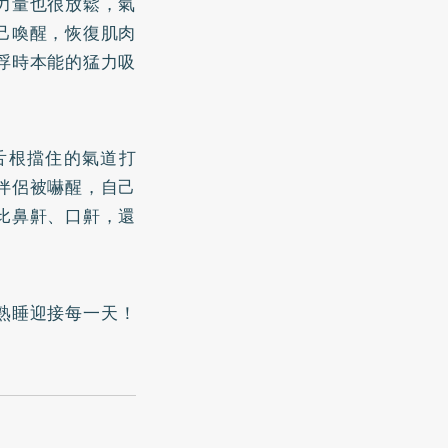
力量也很放鬆，氣
己喚醒，恢復肌肉
浮時本能的猛力吸
舌根擋住的氣道打
伴侶被嚇醒，自己
比鼻鼾、口鼾，還
熟睡迎接每一天！