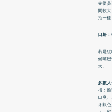
先從鼻
間較大
拍一樣
口鼾：
若是從
候嘴巴
大。
多數人
括：臉
口臭、
牙齦色
大、容