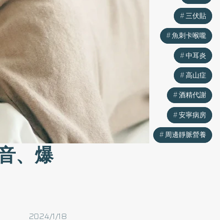
三伏貼
三伏貼
魚刺卡喉嚨
魚刺卡喉嚨
中耳炎
中耳炎
高山症
高山症
酒精代謝
酒精代謝
安寧病房
安寧病房
周邊靜脈營養
周邊靜脈營養
音、爆
2024/1/18