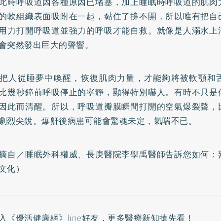
此時呼吸道因各種原因已堵塞，加上睡眠時呼吸道的肌肉
的軟組織表面吸附在一起，黏住了撐不開，所以唯有把自
用力打開呼吸道並強力的呼吸才能自救。就像是人溺水上
會突然發出巨大的聲響。
把人從睡夢中喚醒，恢復肌肉力量，才能夠將被軟顎和
比幾秒鐘前呼吸停止的寧靜，顯得特別嚇人。有時不只是
因此而清醒。所以，呼吸道瓣膜瞬間打開的空氣爆裂聲，
劇烈尖銳。爆鼾後病患可能會驚魂未定，氣喘不已。
摘自／
睡眠外科權威、長庚醫院李學禹醫師告訴您如何：
文化）
入
《優活健康網》line好友
，更多醫療新知搶先看！