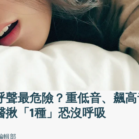
呼聲最危險？重低音、飆高
醫揪「1種」恐沒呼吸
o編輯部