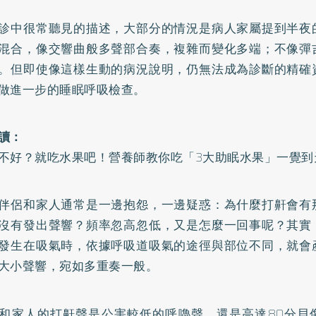
診中很常聽見的描述，大部分的情況是病人家屬提到半夜
混合，像交響曲般多聲部合奏，複雜而變化多端；不像彈
。但即使像這樣生動的病況說明，仍無法成為診斷的精確
做進一步的睡眠呼吸檢查。
讀：
不好？就吃水果吧！營養師教你吃「3大助眠水果」一覺到
伴侶和家人通常是一邊抱怨，一邊疑惑：為什麼打鼾會有
沒有發出聲響？頻率忽高忽低，又是怎麼一回事呢？其實
發生在吸氣時，依據呼吸道吸氣的途徑與部位不同，就會
大小聲響，宛如多重奏一般。
和家人的打鼾聲是公害較低的呼嚕聲，還是高達80分貝