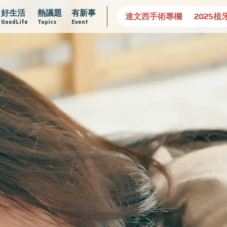
好生活
熱議題
有新事
守護骨骼健康
達文西手術專欄
2025植牙指南
漸凍不孤
GoodLife
Topics
Event