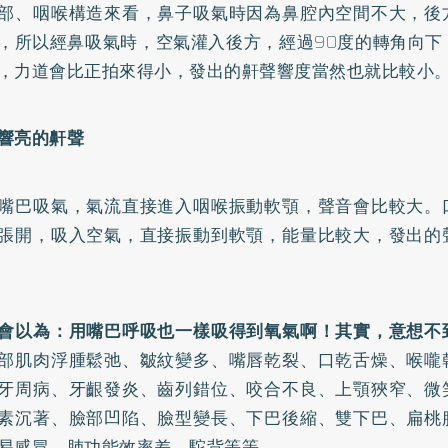
部、咽喉構造來看，鼻子吸氣時因為鼻腔內空間不大，後
，所以經鼻吸氣時，空氣灌入後方，經過90度的轉角向下
，力道會比正拍來得小，發出的鼾聲響度當然也就比較小
響亮的鼾聲
嘴巴吸氣，氣流直接進入咽喉振動軟顎，聲音會比較大。
張開，吸入空氣，直接振動到軟顎，能量比較大，發出的
會以為：用嘴巴呼吸也一樣吸得到氧氣啊！其實，意想不
部肌肉浮腫鬆弛、皺紋變多、嘴唇乾裂、口乾舌燥、喉嚨
牙周病、牙齦發炎、齒列錯位、咬合不良、上顎狹窄、微
素沉著、臉部凹陷、臉型變長、下巴後縮、雙下巴、扁桃
易感冒、肺功能效率差、駝背等等。