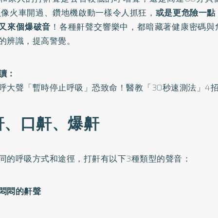
貝像火車開過、鑽地機啟動一樣令人抓狂，
或是更危險一點
又來個爆破音
！各種鼾聲交響樂中，都暗藏著健康密碼與
的辨識，提高警覺。
讀：
呼大聲「暫時停止呼吸」恐致命！醫教「30秒速測法」4
鼾、口鼾、爆鼾
同的呼吸方式和途徑，打鼾有以下3種類型的聲音：
悶悶的鼾聲