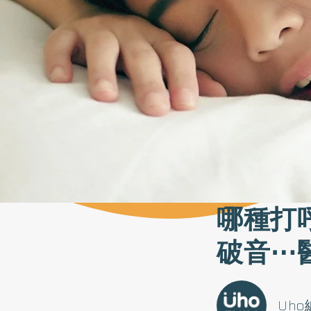
哪種打
破音⋯
Uh