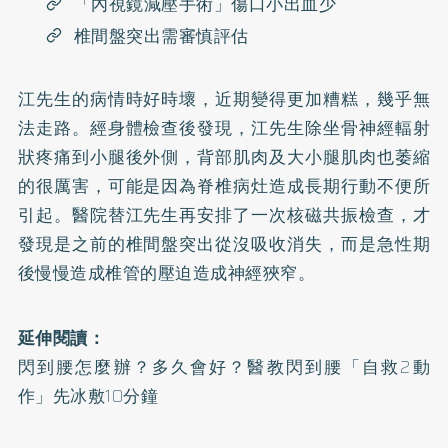
「內視鏡減壓手術」傷口小出血少
椎間盤突出需審慎評估
江先生的病情時好時壞，近期變得更加糟糕，幾乎無
法走路。經身體檢查後發現，江先生除坐骨神經輻射
狀疼痛到小腿後外側，背部肌肉及大小腿肌肉也萎縮
的很厲害，可能是因為脊椎病灶造成長期行動不便所
引起。醫院替江先生再安排了一次核磁共振檢查，才
發現是之前的椎間盤突出從沒吸收消失，而是急性期
後慢慢造成椎管的壓迫造成神經狹窄。
延伸閱讀：
閃到腰怎麼辦？多久會好？醫教閃到腰「自救2動
作」先冰敷10分鐘