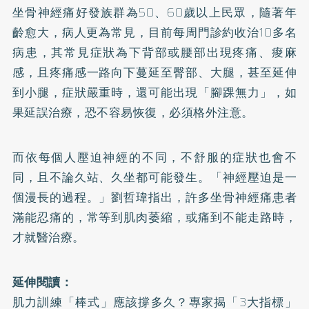
坐骨神經痛好發族群為50、60歲以上民眾，隨著年
齡愈大，病人更為常見，目前每周門診約收治10多名
病患，其常見症狀為下背部或腰部出現疼痛、痠麻
感，且疼痛感一路向下蔓延至臀部、大腿，甚至延伸
到小腿，症狀嚴重時，還可能出現「腳踝無力」，如
果延誤治療，恐不容易恢復，必須格外注意。
而依每個人壓迫神經的不同，不舒服的症狀也會不
同，且不論久站、久坐都可能發生。「神經壓迫是一
個漫長的過程。」劉哲瑋指出，許多坐骨神經痛患者
滿能忍痛的，常等到肌肉萎縮，或痛到不能走路時，
才就醫治療。
延伸閱讀：
肌力訓練「棒式」應該撐多久？專家揭「3大指標」