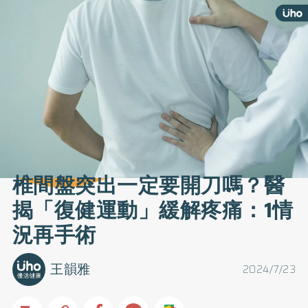
椎間盤突出一定要開刀嗎？醫
揭「復健運動」緩解疼痛：1情
況再手術
王韻雅
2024/7/23