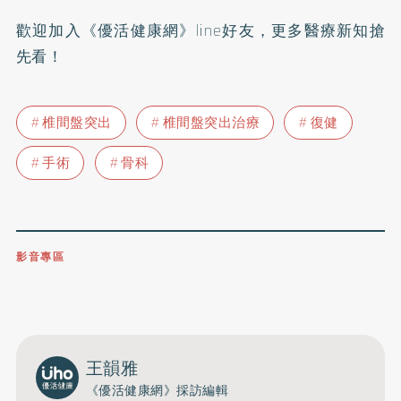
歡迎加入
《優活健康網》line好友
，更多醫療新知搶
先看！
椎間盤突出
椎間盤突出治療
復健
手術
骨科
影音專區
0809-091-257
立即撥打服務專線
開啟聲音
王韻雅
《優活健康網》採訪編輯