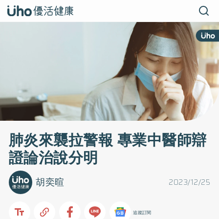
肺炎來襲拉警報 專業中醫師辯
證論治說分明
胡奕暄
2023/12/25
追蹤訂閱