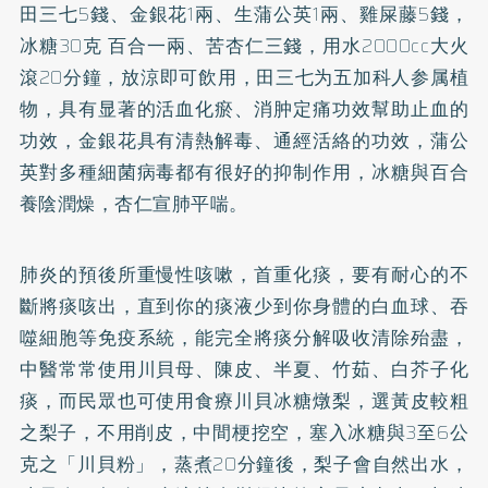
田三七5錢、金銀花1兩、生蒲公英1兩、雞屎藤5錢，
冰糖30克 百合一兩、苦杏仁三錢，用水2000cc大火
滾20分鐘，放涼即可飲用，田三七为五加科人参属植
物，具有显著的活血化瘀、消肿定痛功效幫助止血的
功效，金銀花具有清熱解毒、通經活絡的功效，蒲公
英對多種細菌病毒都有很好的抑制作用，冰糖與百合
養陰潤燥，杏仁宣肺平喘。
肺炎的預後所重慢性咳嗽，首重化痰，要有耐心的不
斷將痰咳出，直到你的痰液少到你身體的白血球、吞
噬細胞等免疫系統，能完全將痰分解吸收清除殆盡，
中醫常常使用川貝母、陳皮、半夏、竹茹、白芥子化
痰，而民眾也可使用食療川貝冰糖燉梨，選黃皮較粗
之梨子，不用削皮，中間梗挖空，塞入冰糖與3至6公
克之「川貝粉」，蒸煮20分鐘後，梨子會自然出水，