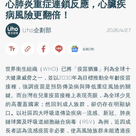
心肺炎重症連鎖反應，心臟疾
病風險更翻倍！
Uho企劃部
2026/4/27
追蹤訂閱
世界衛生組織（WHO）已將「疫苗猶豫」列為全球十
大健康威脅之一，並以2030年為目標推動全年齡疫苗
接種，強調疫苗是預防傳染病與降低重症風險的關
鍵。而台灣在兒童疫苗接種上表現亮眼，為全球少見
的高覆蓋國家；然回到成人族群，卻仍存在明顯缺
口
。
以社區四大呼吸道傳染疾病—流感、新冠、肺炎
鏈球菌及呼吸道細胞融合病毒（RSV）為例，近四成
長者認為流感疫苗非必要，使高風險族群未能透過疫