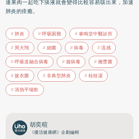
連果肉一起吃下痰液就會變得比較容易咳出來，加速
肺炎的痊癒。
肺炎
呼吸困難
睿鳴堂中醫診所
周大翔
細菌
病毒
流感
呼吸道融合病毒
腺病毒
黴漿菌
披衣菌
非典型肺炎
桂枝湯
清熱平喘飲
胡奕暄
《優活健康網》企劃編輯