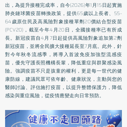
出，為提升接種完成率，自今(2026)年1月15日起實施
肺炎鏈球菌疫苗轉換政策，提供65歲以上長者、55-
64歲原住民及高風險對象接種單劑20價結合型疫苗
(PCV20)，截至今年4月20日，全國接種率已有所成
長。新冠疫苗自4月7日起提供高風險對象追加第2劑
新冠疫苗，並將全民擴大接種延長至7月底。此外，針
對今年秋冬流感季，將導入首波免疫加強型流感疫
苗，優先守護長照機構長輩，降低重症與群聚感染風
險。強調疫苗不只是孩童的權利，更是每一世代的健
康防線，建議民眾可依年齡、健康狀況，主動與您的
醫師討論、評估施打疫苗，以提升整體保護力，降低
感染與重症風險，從疫情應變走向日常預防。