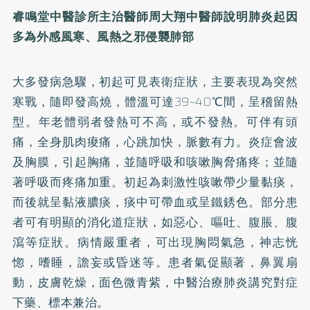
睿鳴堂中醫診所主治醫師周大翔中醫師說明肺炎起因
多為外感風寒、風熱之邪侵襲肺部
大多發病急驟，初起可見表衛症狀，主要表現為突然
寒戰，隨即發高燒，體溫可達39~40℃間，呈稽留熱
型。年老體弱者發熱可不高，或不發熱。可伴有頭
痛，全身肌肉痠痛，心跳加快，脈數有力。炎症會波
及胸膜，引起胸痛，並隨呼吸和咳嗽胸脅痛疼；並隨
著呼吸而疼痛加重。初起為刺激性咳嗽帶少量黏痰，
而後就呈黏液膿痰，痰中可帶血或呈鐵銹色。部分患
者可有明顯的消化道症狀，如惡心、嘔吐、腹脹、腹
瀉等症狀。病情嚴重者，可出現胸悶氣急，神志恍
惚，嗜睡，譫妄或昏迷等。患者氣促顯著，鼻翼扇
動，皮膚乾燥，面色微青紫，中醫治療肺炎講究對症
下藥、標本兼治。