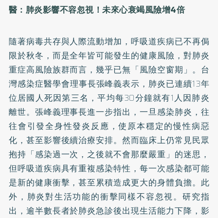
醫：肺炎影響不容忽視！未來心衰竭風險增
4
倍
隨著病毒共存與人際流動增加，呼吸道疾病已不再侷
限於秋冬，而是全年皆可能發生的健康風險，對肺炎
重症高風險族群而言，幾乎已無「風險空窗期」。台
灣感染症醫學會理事長張峰義表示，肺炎已連續13年
位居國人死因第三名，平均每30分鐘就有1人因肺炎
離世。張峰義理事長進一步指出，一旦感染肺炎，往
往會引發全身性發炎反應，使原本穩定的慢性病惡
化，甚至影響後續治療安排。然而臨床上仍常見民眾
抱持「感染過一次，之後就不會那麼嚴重」的迷思，
但呼吸道疾病具有重複感染特性，每一次感染都可能
是新的健康衝擊，甚至累積造成更大的身體負擔。此
外，肺炎對生活功能的衝擊同樣不容忽視。研究指
出，逾半數長者於肺炎急診後出現生活能力下降，影