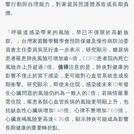
響行動與自理能力，對家庭與照護體系造成長期負
擔。
「呼吸道感染帶來的風險，早已不僅限於高齡族
群。」台灣家庭醫學醫學會預防保健及慢性病防治委
員會主任委員吳至行進一步表示，研究顯示，糖尿病
患者罹患肺炎風險可增加逾4倍，COPD患者院內死亡
風險亦上升超過2倍。
值得
注意的是，肺炎對健康的
影響不僅止於當下感染，更可能對心血管系統造成長
期衝擊。研究顯示，即使未住院，感染後未來10年發
生心臟問題的風險仍約為一般人的2倍；若病情嚴重
需住院，罹患各類心血管疾病的風險更明顯上升，包
括缺血性心臟病增加1.48倍、心律不整增加2.69倍，
心臟衰竭風險更高達4.36倍，顯示肺炎可能成為影響
長期健康的重要轉折點。