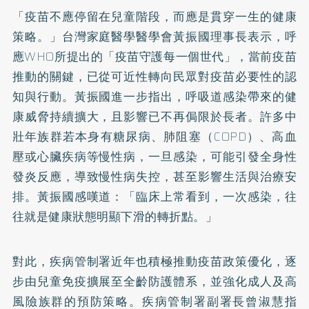
「疫苗不應停留在兒童階段，而應是貫穿一生的健康
策略。」台灣家庭醫學醫學會黃振國理事長表示，呼
應WHO所提出的「疫苗守護每一個世代」，當前疫苗
推動的關鍵，已從可近性轉向民眾對疫苗必要性的認
知與行動。黃振國進一步指出，呼吸道感染帶來的健
康威脅持續擴大，且影響已不再侷限於長者。許多中
壯年族群若本身有糖尿病、肺阻塞（COPD）、高血
壓或心臟疾病等慢性病，一旦感染，可能引發全身性
發炎反應，導致慢性病失控，甚至影響生活與治療安
排。黃振國感嘆道：「臨床上常看到，一次感染，往
往就是健康狀態明顯下滑的轉折點。」
對此，疾病管制署近年也積極推動疫苗政策優化，逐
步由兒童免疫擴展至全齡防護體系，並強化成人及高
風險族群的預防策略。疾病管制署副署長曾淑慧指