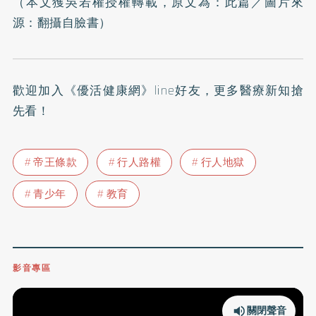
（本文獲吳若權授權轉載，原文為：
此篇
／圖片來
源：翻攝自臉書）
歡迎加入
《優活健康網》line好友
，更多醫療新知搶
先看！
帝王條款
行人路權
行人地獄
青少年
教育
影音專區
關閉聲音