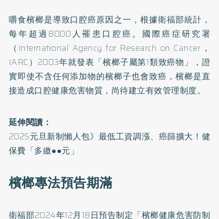
嚼食檳榔是導致口腔癌原因之一，根據衛福部統計，
每年超過8000人罹患
口腔癌
。國際癌症研究署
（International Agency for Research on Cancer，
IARC）2003年就發表「
檳榔子屬第1類致癌物
」，證
實即使不含任何添加物的檳榔子也會致癌，檳榔是直
接造成口腔健康危害物質，尚待建立有效管理制度。
延伸閱讀：
2025元旦新制懶人包》最低工資調漲、癌篩擴大！健
保費「多繳●●元」
檳榔專法預告期滿
衛福部2024年12月18日預告制定「
檳榔健康危害防制