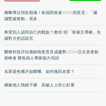
檳榔專法預告期滿！衛福部收逾4500則意見：「建
議暫緩推動」居多
希望別人認同自己的觀點？教你1招「掌握主導權」先
讓對方把話說完
醫療科技評估廣納病患意見成趨勢 2024亞太患者創
新峰會 聚焦病人專家能力培訓
名廚菜色獲評如嚼蠟 如何挽回名聲？
總被他人情緒干擾 高敏人上班心好累