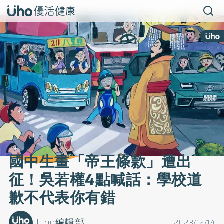
國中生畫「帝王條款」遭出
征！吳若權4點喊話：學校道
歉不代表你有錯
Uho編輯部
2023/12/14