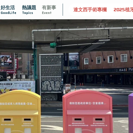
好生活
熱議題
有新事
守護骨骼健康
達文西手術專欄
2025植牙指南
漸凍不
GoodLife
Topics
Event