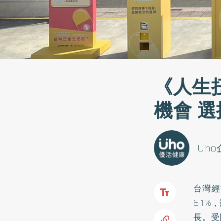
《人生
機會 
Uh
台灣經
6.1
長。受