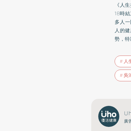
《人生
18時
多人一
人的健
勢，特
人
吳
U
廣