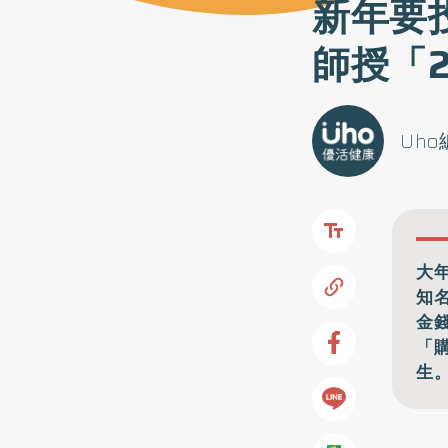
新年要
師授「
Uh
大
知
金
「
生