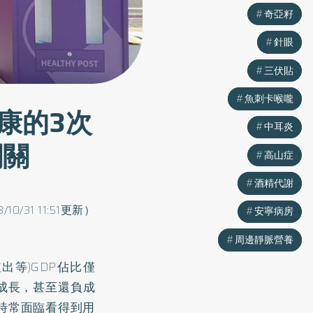
奇亞籽
奇亞籽
針眼
針眼
三伏貼
三伏貼
魚刺卡喉嚨
魚刺卡喉嚨
康的3次
中耳炎
中耳炎
闖關
高山症
高山症
酒精代謝
酒精代謝
/10/31 11:51更新）
安寧病房
安寧病房
周邊靜脈營養
周邊靜脈營養
出等)GDP佔比僅
零成長，甚至還負成
時常面臨看得到用