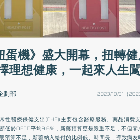
扭蛋機》盛大開幕，扭轉健
選擇理想健康，一起來人生
o企劃部
2023/10/31（2023
常性醫療保健支出(CHE)(主要包含醫療服務、藥品消費支
%，顯低於OECD平均9.6%，新藥預算更是嚴重不足，不但
限預算不足，新藥納入給付的比例低、時間長，導致病友