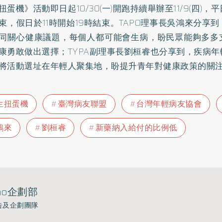
扭蛋機》活動即日起10/30(一)開跑持續舉辦至11/9(四)，
結束，假日於11時開始19時結束。TAPO理事長吳鴻來分享
同關心健康議題，每個人都可能會生病，盼民眾能夠多多
康勇敢做出選擇；TYPA副理事長劉桓睿也分享到，疾病
將活動選址在年輕人聚集地，盼提升青年對健康政策的關
生扭蛋機
臺灣病友聯盟
台灣年輕病友協會
鴻來
劉桓睿
新藥納入給付的比例低
ho企劃部
告及企劃團隊