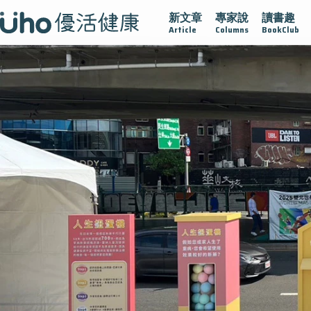
新文章
專家說
讀書趣
在
疫情保衛戰
再生醫學
愛的未來視
認識攝護腺肥大
Article
Columns
BookClub