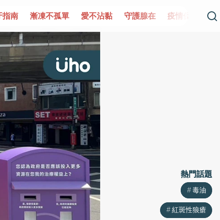
孤單
愛不沾黏
守護腺在
疫情保衛戰
再生醫學
愛
熱門話題
熱門話題
毒油
毒油
紅斑性狼瘡
紅斑性狼瘡