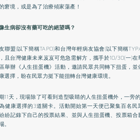
的窘境，或是為了治療傾家蕩產！
像生病卻沒有藥可吃的絕望嗎？
友聯盟(以下簡稱TAPO)和台灣年輕病友協會(以下簡稱TYP
，且台灣健康未來岌岌可危急需解方，攜手於10/30(一)在華
區舉辦《人生扭蛋機》活動，邀請民眾共同轉下扭蛋，並
康選擇，盼在民眾力挺下能扭轉台灣健康環境。
期11天，現場除了可看到造型吸睛的人生扭蛋機外，一旁
為健康選擇的3道關卡。活動開始第一天便已聚集百名民
紛紛記錄下自己的投票結果、並與人生扭蛋機、投票箱合
場。