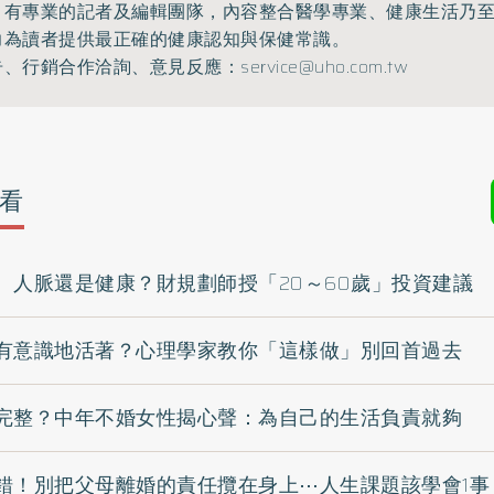
》有專業的記者及編輯團隊，內容整合醫學專業、健康生活乃
力為讀者提供最正確的健康認知與保健常識。
告、行銷合作洽詢、意見反應：
service@uho.com.tw
看
、人脈還是健康？財規劃師授「20～60歲」投資建議
有意識地活著？心理學家教你「這樣做」別回首過去
完整？中年不婚女性揭心聲：為自己的生活負責就夠
錯！別把父母離婚的責任攬在身上⋯人生課題該學會1事