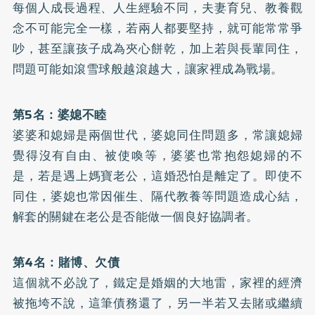
每個人成長過程、人生經驗不同，夫妻育兒、教養觀
念不可能完全一樣，若兩人都要堅持，就可能常常爭
吵，甚至讓孩子成為夾心餅乾，加上若與長輩同住，
問題可能如滾雪球般越滾越大，讓家裡成為戰場。
第5名：婆媳不睦
婆婆和媳婦是兩個世代，婆媳同住問題多，常讓媳婦
覺得沒有自由、被使喚等，婆婆也常抱怨媳婦的不
是，若是遇上媽寶老公，這婚恐怕是離定了。即使不
同住，婆媳也常因催生、隔代教養等問題造成心結，
解套的關鍵在老公是否能做一個良好協調者。
第4名：賭博、欠債
這個就不必說了，鐵定是婚姻的大地雷，家裡的經濟
被拖垮不說，這筆債務還了，另一半若又去賭或繼續