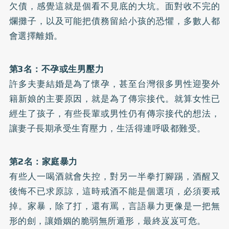
欠債，感覺這就是個看不見底的大坑。面對收不完的
爛攤子，以及可能把債務留給小孩的恐懼，多數人都
會選擇離婚。
第3名：不孕或生男壓力
許多夫妻結婚是為了懷孕，甚至台灣很多男性迎娶外
籍新娘的主要原因，就是為了傳宗接代。就算女性已
經生了孩子，有些長輩或男性仍有傳宗接代的想法，
讓妻子長期承受生育壓力，生活得連呼吸都難受。
第2名：家庭暴力
有些人一喝酒就會失控，對另一半拳打腳踢，酒醒又
後悔不已求原諒，這時戒酒不能是個選項，必須要戒
掉。家暴，除了打，還有罵，言語暴力更像是一把無
形的劍，讓婚姻的脆弱無所遁形，最終岌岌可危。