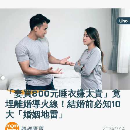
「妻買800元睡衣嫌太貴」竟
埋離婚導火線！結婚前必知10
大「婚姻地雷」
媽媽寶寶
2024/3/14