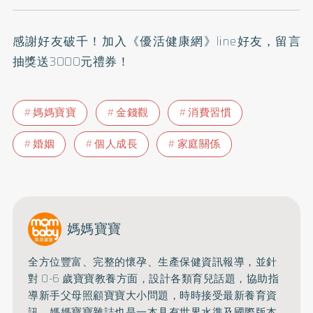
感謝好友破千！加入
《優活健康網》line好友
，留言
抽獎送3000元禮券！
媽媽寶寶
金錢觀
消費習慣
婚姻
個人成長
家庭關係
媽媽寶寶
全方位豐富、完整的懷孕、生產保健資訊報導，並針
對 0-6 歲寶寶教養方面，設計各類育兒話題，協助指
導新手父母照顧寶寶大小問題，時時接受最新養育資
訊。媽媽寶寶雜誌也是一本具有世界水準及國際版本