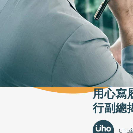
用心寫
行副總
Uh