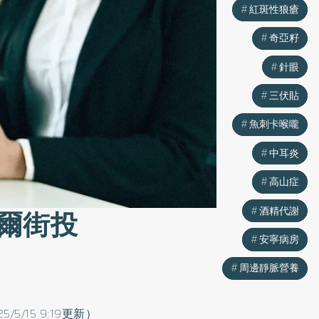
紅斑性狼瘡
紅斑性狼瘡
奇亞籽
奇亞籽
針眼
針眼
三伏貼
三伏貼
魚刺卡喉嚨
魚刺卡喉嚨
中耳炎
中耳炎
高山症
高山症
酒精代謝
酒精代謝
爾街投
安寧病房
安寧病房
周邊靜脈營養
周邊靜脈營養
25/5/15 9:19更新）