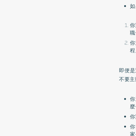
如
你
職
你
程
即便是
不要主
你
麼
你
你
家