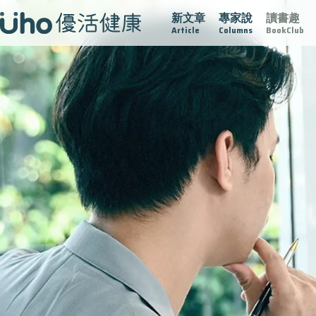
新文章
專家說
讀書趣
疫情保衛戰
再生醫學
愛的未來視
認識攝護腺肥大
Article
Columns
BookClub