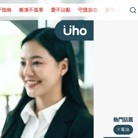
單
愛不沾黏
守護腺在
疫情保衛戰
再生醫學
愛的未
熱門話題
熱門話題
毒油
毒油