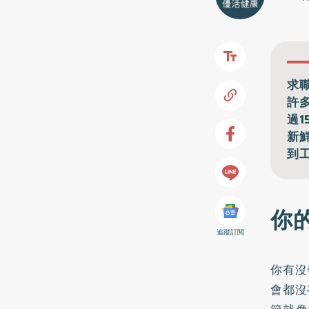
求
許
過
新
到
你
追蹤訂閱
你有沒
會都沒