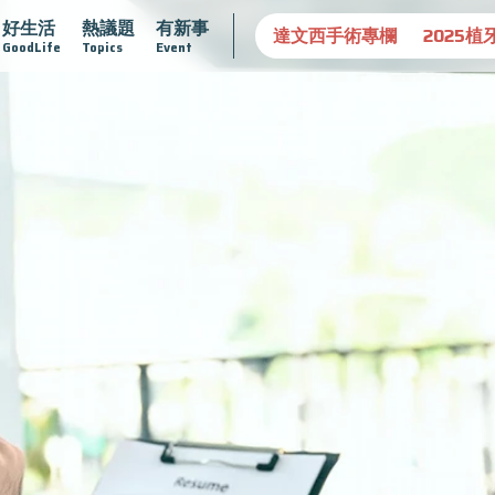
好生活
熱議題
有新事
守護骨骼健康
達文西手術專欄
2025植牙指南
漸凍不孤
GoodLife
Topics
Event