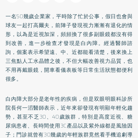
一名50幾歲企業家，平時除了忙於公事，假日也會與
球友一起打高爾夫，前陣子發現視力漸漸有退化的情
形，以為是近視加深，頻頻換了很多副眼鏡都沒有得
到改善，進一步檢查才發現是白內障。經過醫師諮
詢，個案表示希望遠、中、近都能看清楚，後來換上
三焦點人工水晶體之後，不但大幅改善視力品質，也
不用再戴眼鏡，開車看儀表板等日常生活狀態都便利
很多。
白內障大部分是老年性的疾病，但是双眼明眼科診所
院長何一滔醫師表示，近年來卻發現有明顯年輕化趨
勢，甚至不乏30、40歲族群，特別是高度近視、糖
尿病患者、長時間使用3C產品以及紫外線都是風險因
子；門診就曾有30幾歲的年輕族群竟然看手機追劇導