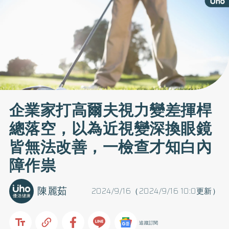
企業家打高爾夫視力變差揮桿
總落空，以為近視變深換眼鏡
皆無法改善，一檢查才知白內
障作祟
陳麗茹
2024/9/16（2024/9/16 10:0更新）
追蹤訂閱