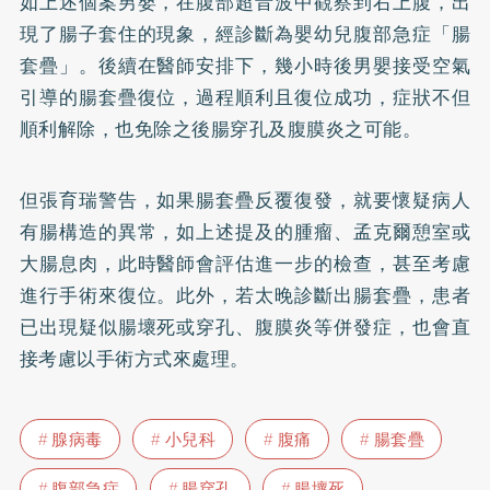
如上述個案男嬰，在腹部超音波中觀察到右上腹，出
現了腸子套住的現象，經診斷為嬰幼兒腹部急症「腸
套疊」。後續在醫師安排下，幾小時後男嬰接受空氣
引導的腸套疊復位，過程順利且復位成功，症狀不但
順利解除，也免除之後腸穿孔及腹膜炎之可能。
但張育瑞警告，如果腸套疊反覆復發，就要懷疑病人
有腸構造的異常，如上述提及的腫瘤、孟克爾憩室或
大腸息肉，此時醫師會評估進一步的檢查，甚至考慮
進行手術來復位。此外，若太晚診斷出腸套疊，患者
已出現疑似腸壞死或穿孔、腹膜炎等併發症，也會直
接考慮以手術方式來處理。
腺病毒
小兒科
腹痛
腸套疊
腹部急症
腸穿孔
腸壞死