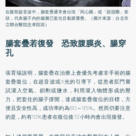
在腹部超音波中，腸套疊通常會出現「同心圓」或「甜甜圈」形
狀，代表腸子內的腸層已套住且黏膜重疊。（圖片來源：台北市
立聯合醫院忠孝院區）
腸套疊若復發 恐致腹膜炎、腸穿
孔
張育瑞說明，腸套疊在治療上會優先考慮非手術的腸
套疊復位，在超音波或X光的引導下，從患者肛門嘗
試灌入空氣、鋇劑或鹽水，利用灌入物體形成的壓
力，把套住的腸子撐開，達成腸套疊復位的目標，方
便且安全性高，成功率約為80～95%。然而仍要注意
的是，約有10%患者在復位後72小時內會出現復發。