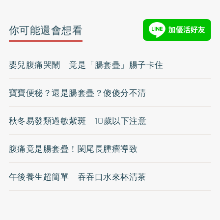
你可能還會想看
嬰兒腹痛哭鬧 竟是「腸套疊」腸子卡住
寶寶便秘？還是腸套疊？傻傻分不清
秋冬易發類過敏紫斑 10歲以下注意
腹痛竟是腸套疊！闌尾長腫瘤導致
午後養生超簡單 吞吞口水來杯清茶