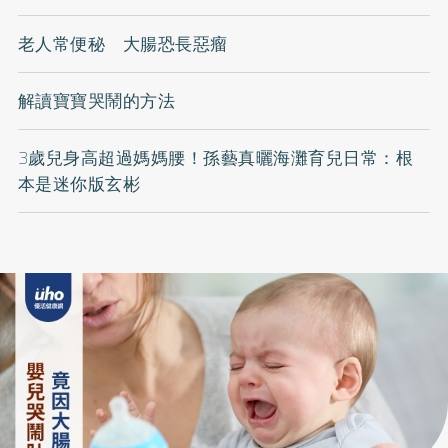
老人常便秘 大腸恐長惡瘤
解讀寶寶哭鬧的方法
3歲兒身高超過媽媽腰！孫藝真曬海灘育兒日常：根
本是迷你版玄彬