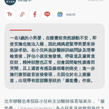
追蹤訂閱
一名1歲的小男嬰，在睡覺前突然躁動不安，即
使安撫也無法入睡，因此媽媽趕緊帶男嬰來掛
急診求助。在小兒科急診醫師詳細問診及理學
檢查後，評估小孩並無發燒、呼吸道及腸胃道
症狀，精神狀態也正常，但會因間歇性腹痛而
哭鬧，且上週曾有感染腺病毒的病史；進一步
施行腹部超音波後發現，主因位於右上腹腸
道，出現帶有甜甜圈形狀的「腸套疊」作祟。
北市聯醫忠孝院區小兒科主治醫師張育瑞表示，「腸
套疊」( Intussusception ) 為小兒常見的腹部急症之