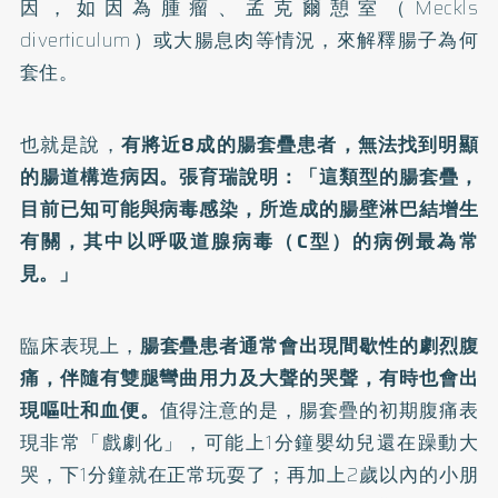
因，如因為腫瘤、孟克爾憩室（Meckls
diverticulum）或大腸息肉等情況，來解釋腸子為何
套住。
也就是說，
有將近8成的腸套疊患者，無法找到明顯
的腸道構造病因。張育瑞說明：「這類型的腸套疊，
目前已知可能與病毒感染，所造成的腸壁淋巴結增生
有關，其中以呼吸道腺病毒（C型）的病例最為常
見。」
臨床表現上，
腸套疊患者通常會出現間歇性的劇烈腹
痛，伴隨有雙腿彎曲用力及大聲的哭聲，有時也會出
現嘔吐和血便。
值得注意的是，腸套疊的初期腹痛表
現非常「戲劇化」，可能上1分鐘嬰幼兒還在躁動大
哭，下1分鐘就在正常玩耍了；再加上2歲以內的小朋