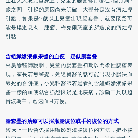
生在大人或兒童身上，兒童的腸套疊好發在7個月到2
歲之間，引起的原因尚未明確，大部分是沒有病灶導
引點，如果是5歲以上兒童出現腸套疊，就要懷疑可
能是腸道息肉、腫瘤、梅克爾憩室的所造成的病灶導
引點。
含組織滲液像果醬的血便 疑似腸套疊
林昊諭醫師說明，兒童的腸套疊初期以間歇性腹痛表
現，家長若無警覺，延遲就醫的話可能出現小腸缺血
壞死的合併症，小兒科醫師若是看到含組織滲液像果
醬一樣的血便就會強烈懷疑是此疾病，診斷工具以超
音波為主，迅速而且方便。
腸套疊的治療可以採灌腸復位或手術復位的方式
臨床上一般會先採用顯影劑灌腸復位的方法，把小腸