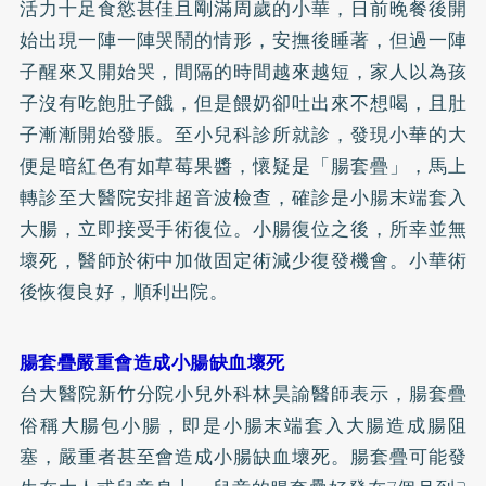
活力十足食慾甚佳且剛滿周歲的小華，日前晚餐後開
始出現一陣一陣哭鬧的情形，安撫後睡著，但過一陣
子醒來又開始哭，間隔的時間越來越短，家人以為孩
子沒有吃飽肚子餓，但是餵奶卻吐出來不想喝，且肚
子漸漸開始發脹。至小兒科診所就診，發現小華的大
便是暗紅色有如草莓果醬，懷疑是「腸套疊」，馬上
轉診至大醫院安排超音波檢查，確診是小腸末端套入
大腸，立即接受手術復位。小腸復位之後，所幸並無
壞死，醫師於術中加做固定術減少復發機會。小華術
後恢復良好，順利出院。
腸套疊嚴重會造成小腸缺血壞死
台大醫院新竹分院小兒外科林昊諭醫師表示，腸套疊
俗稱大腸包小腸，即是小腸末端套入大腸造成腸阻
塞，嚴重者甚至會造成小腸缺血壞死。腸套疊可能發