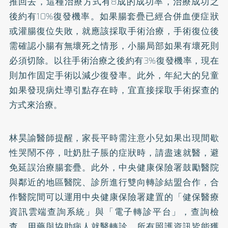
推回去，這種治療方式有8成的成功率，治療成功之
後約有10%復發機率。如果腸套疊已經合併血便症狀
或灌腸復位失敗，就應該採取手術治療，手術復位後
需確認小腸有無壞死之情形，小腸局部如果有壞死則
必須切除。以往手術治療之後約有3%復發機率，現在
則加作固定手術以減少復發率。此外，年紀大的兒童
如果發現病灶導引點存在時，宜直接採取手術探查的
方式來治療。
林昊諭醫師提醒，家長平時需注意小兒如果出現間歇
性哭鬧不停，吐奶肚子脹的症狀時，請盡速就醫，避
免延誤治療腸套疊。此外，中央健康保險署鼓勵醫院
與鄰近的地區醫院、診所進行雙向轉診結盟合作，合
作醫院間可以運用中央健康保險署建置的「健保醫療
資訊雲端查詢系統」與「電子轉診平台」，查詢檢
查、用藥與協助病人就醫轉診，所有照護資訊皆能獲