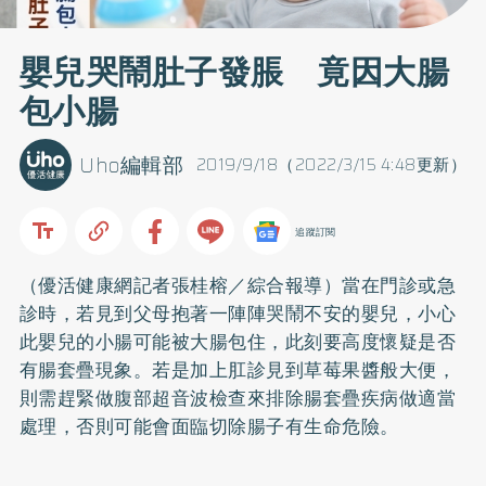
嬰兒哭鬧肚子發脹 竟因大腸
包小腸
Uho編輯部
2019/9/18（2022/3/15 4:48更新）
追蹤訂閱
（優活健康網記者張桂榕／綜合報導）當在門診或急
診時，若見到父母抱著一陣陣哭鬧不安的嬰兒，小心
此嬰兒的小腸可能被大腸包住，此刻要高度懷疑是否
有腸套疊現象。若是加上肛診見到草莓果醬般大便，
則需趕緊做腹部超音波檢查來排除腸套疊疾病做適當
處理，否則可能會面臨切除腸子有生命危險。