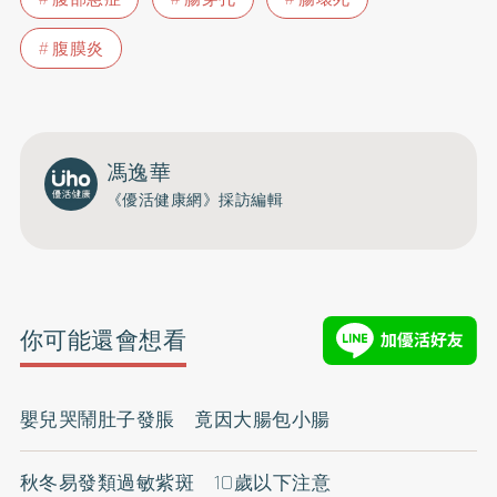
腹膜炎
馮逸華
《優活健康網》採訪編輯
你可能還會想看
嬰兒哭鬧肚子發脹 竟因大腸包小腸
秋冬易發類過敏紫斑 10歲以下注意