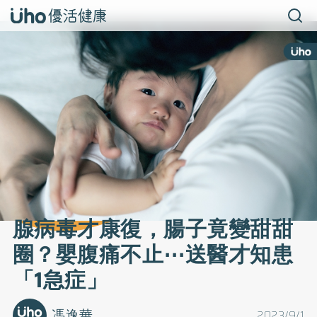
腺病毒才康復，腸子竟變甜甜
圈？嬰腹痛不止⋯送醫才知患
「1急症」
馮逸華
2023/9/1