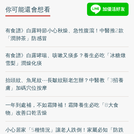
你可能還會想看
有食譜》白露時節小心秋燥、急性腹瀉！中醫推2款
「潤肺茶」防感冒
有食譜》白露哮喘、咳嗽又痰多？養生必吃「冰糖燉
雪梨」潤燥化痰
抬頭紋、魚尾紋⋯長皺紋顯老怎辦？中醫教「3招養
膚」加碼穴位按摩
一年到處補，不如霜降補！霜降養生必吃「8大食
物」改善口乾舌燥
小心居家「5種情況」讓老人跌倒！家屬必知「防跌