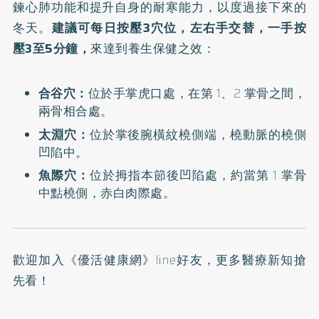
鍊心肺功能和提升自身的耐寒能力，以度過接下來的
冬天。
建議可每日按壓3穴位，左右手交替，一手按
壓3至5分鐘，
來達到養生保健之效：
合谷穴：
位於手掌虎口處，在第 1、2 掌骨之間，
兩骨相合處。
太淵穴：
位於掌後腕橫紋橈側端，橈動脈的橈側
凹陷中。
魚際穴：
位於拇指本節後凹陷處，約當第 1 掌骨
中點橈側，赤白肉際處。
歡迎加入
《優活健康網》line好友
，更多醫療新知搶
先看！