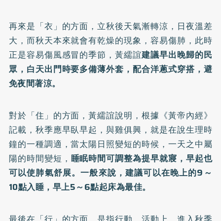
再來是「衣」的方面，立秋後天氣漸轉涼，日夜溫差
大，而秋天本來就會有乾燥的現象，容易傷肺，此時
正是容易傷風感冒的季節，黃繻誼
建議早出晚歸的民
眾，白天出門時要多備薄外套，配合洋蔥式穿搭，避
免夜間著涼。
對於「住」的方面，黃繻誼說明，根據《黃帝內經》
記載，秋季應早臥早起，與雞俱興，就是在說生理時
鐘的一種調適，當太陽日照變短的時候，一天之中屬
陽的時間變短，
睡眠時間可調整為提早就寢，早起也
可以使肺氣舒展。一般來說，建議可以在晚上的9～
10點入睡，早上5～6點起床為最佳。
最後在「行」的方面，是指行動、活動上，進入秋季