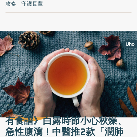
攻略」守護長輩
有食譜》白露時節小心秋燥、
急性腹瀉！中醫推2款「潤肺