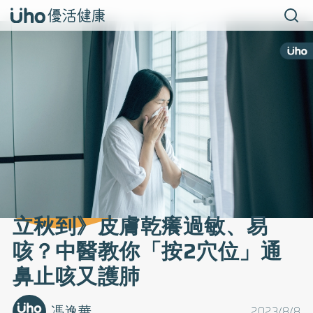
立秋到》皮膚乾癢過敏、易
咳？中醫教你「按2穴位」通
鼻止咳又護肺
馮逸華
2023/8/8