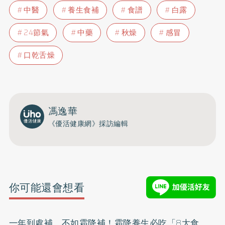
中醫
養生食補
食譜
白露
24節氣
中藥
秋燥
感冒
口乾舌燥
馮逸華
《優活健康網》採訪編輯
你可能還會想看
一年到處補，不如霜降補！霜降養生必吃「8大食