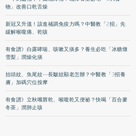
物」改善口乾舌燥
新冠又升溫！該進補調免疫力嗎？中醫教「2招」先
緩解喉嚨痛、乾咳
有食譜》白露哮喘、咳嗽又痰多？養生必吃「冰糖燉
雪梨」潤燥化痰
抬頭紋、魚尾紋⋯長皺紋顯老怎辦？中醫教「3招養
膚」加碼穴位按摩
有食譜》立秋嘴唇乾、喉嚨乾又便祕？快喝「百合麥
冬茶」潤肺止咳