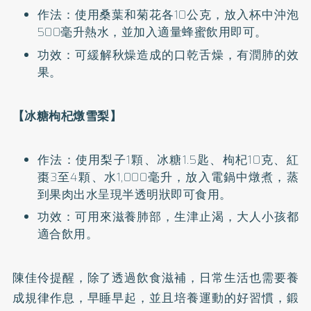
作法：使用桑葉和菊花各10公克，放入杯中沖泡
500毫升熱水，並加入適量蜂蜜飲用即可。
功效：可緩解秋燥造成的口乾舌燥，有潤肺的效
果。
【冰糖枸杞燉雪梨】
作法：使用梨子1顆、冰糖1.5匙、枸杞10克、紅
棗3至4顆、水1,000毫升，放入電鍋中燉煮，蒸
到果肉出水呈現半透明狀即可食用。
功效：可用來滋養肺部，生津止渴，大人小孩都
適合飲用。
陳佳伶提醒，除了透過飲食滋補，日常生活也需要養
成規律作息，早睡早起，並且培養運動的好習慣，鍛