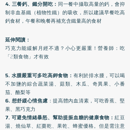
4. 三餐鈣、鐵分開吃：
同一餐中攝取高量的鈣，會抑
制非血基鐵（植物性鐵）的吸收，所以建議早餐吃高
鈣食材，午餐和晚餐再補充含鐵量高的食材
延伸閱讀：
巧克力能緩解月經不適？小心更嚴重！營養師：吃
「2類食物」才有效
5️. 水腫嚴重可多吃高鉀食物：
有利於排水腫，可以喝
不加鹽的綜合蔬菜湯、菇類、木瓜、奇異果、小番
茄、酪梨等
6. 想舒緩心情焦慮
：提高體內血清素，可吃香蕉、堅
果、黑巧克力
7. 可避免情緒暴怒、幫助提振血糖的健康食物：
紅豆
湯、燒仙草、紅棗乾、果乾、蜂蜜優格。但是需注意