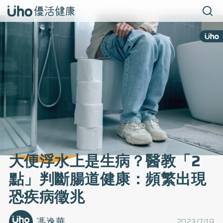
大便浮水上是生病？醫教「2
點」判斷腸道健康：頻繁出現
恐疾病徵兆
馮逸華
2023/7/19