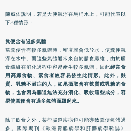
陳威佑說明，若是大便飄浮在馬桶水上，可能代表以
下2種情形：
糞便含有過多氣體
當糞便含有較多氣體時，密度就會低於水，使糞便飄
浮在水中。而這些氣體通常來自於膳食纖維，由於膳
食纖維在消化過程中容易產生較多氣體，因此
經常食
用高纖食物、素食者較容易發生此情形。此外，麩
質、乳糖不耐症的人，如果攝取含有麩質或乳糖的食
物，也會因為腸道無法充分消化、吸收這些成分，容
易使糞便含有過多氣體而飄起來。
除了飲食之外，某些腸道疾病也可能導致糞便氣體過
多。國際期刊《歐洲胃腸病學和肝髒病學雜誌》