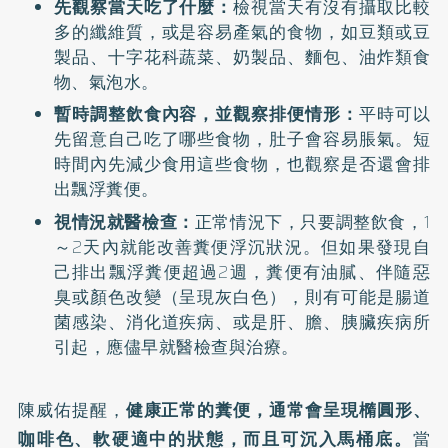
先觀察當天吃了什麼：
檢視當天有沒有攝取比較
多的纖維質，或是容易產氣的食物，如豆類或豆
製品、十字花科蔬菜、奶製品、麵包、油炸類食
物、氣泡水。
暫時調整飲食內容，並觀察排便情形：
平時可以
先留意自己吃了哪些食物，肚子會容易脹氣。短
時間內先減少食用這些食物，也觀察是否還會排
出飄浮糞便。
視情況就醫檢查：
正常情況下，只要調整飲食，1
～2天內就能改善糞便浮沉狀況。但如果發現自
己排出飄浮糞便超過2週，糞便有油膩、伴隨惡
臭或顏色改變（呈現灰白色），則有可能是腸道
菌感染、消化道疾病、或是肝、膽、胰臟疾病所
引起，應儘早就醫檢查與治療。
陳威佑提醒，
健康正常的糞便，通常會呈現橢圓形、
咖啡色、軟硬適中的狀態，而且可沉入馬桶底。
當