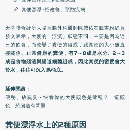
糞便漂浮水上的2種原因
糞便漂浮3招改善、預防疾病
天莘聯合診所大腸直腸外科醫師陳威佑在
臉書粉絲頁
發文表示，大便的「浮沉」狀態不同，主要是因為近
日的飲食，而改變了糞便的組成，跟糞便的大小無直
接關係。
正常健康的糞便，有7～8成是水分、2～3
成是食物殘渣與腸道細菌組成，因此糞便的密度會大
於水，往往可沉入馬桶底。
延伸閱讀：
便秘、放屁臭⋯快看你的大便顏色是哪種？「這顏
色」恐腸道有問題
糞便漂浮水上的2種原因