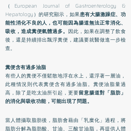
（European Journal of Gastroenterology &
Hepatology）的
研究
顯示，如果
患有大腸激躁症、功
能性消化不良的人，也可能因為腸道無法正常消化、
吸收，造成糞便氣體過多。
因此，如果在調整了飲食
後，還是持續排出飄浮糞便，建議要就醫做進一步檢
查。
糞便含有過多油脂
有些人的糞便不僅鬆散地浮在水上，還浮著一層油，
此種情況則代表糞便含有過多油脂。糞便油脂量過
高，除了是吃太油所引起，更要
留意腸道對「脂肪」
的消化與吸收功能，可能出現了問題。
當人體攝取脂肪後，脂肪會藉由「乳糜化」過程，將
脂肪分解為脂肪酸、甘油、三酸甘油脂，再提供人體