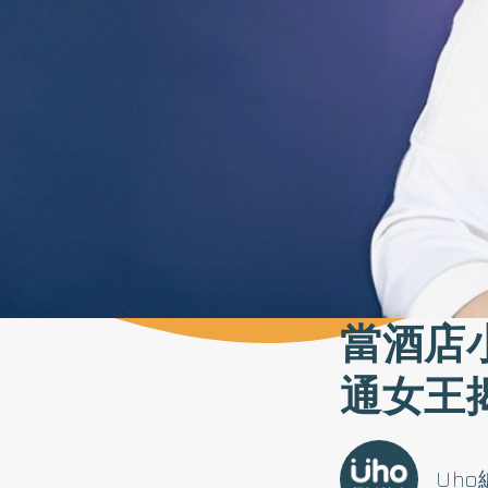
當酒店
通女王
Uh