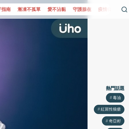
單
愛不沾黏
守護腺在
疫情保衛戰
再生醫學
愛的未
熱門話題
熱門話題
毒油
毒油
紅斑性狼瘡
紅斑性狼瘡
奇亞籽
奇亞籽