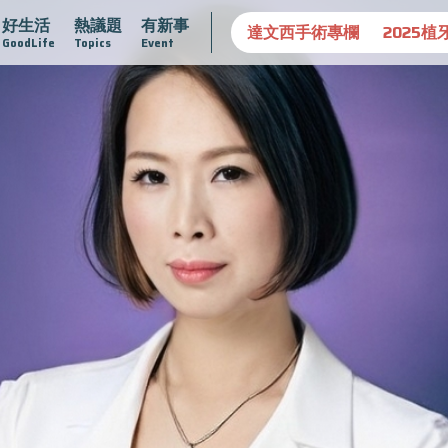
好生活
熱議題
有新事
守護骨骼健康
達文西手術專欄
2025植牙指南
漸凍不孤
GoodLife
Topics
Event