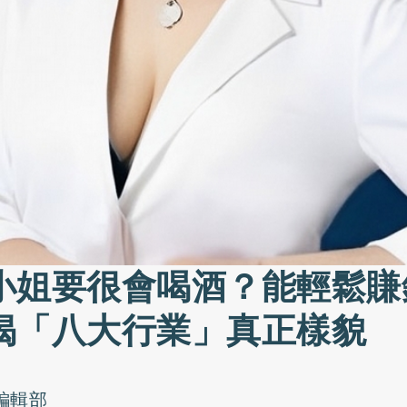
小姐要很會喝酒？能輕鬆賺
揭「八大行業」真正樣貌
o編輯部