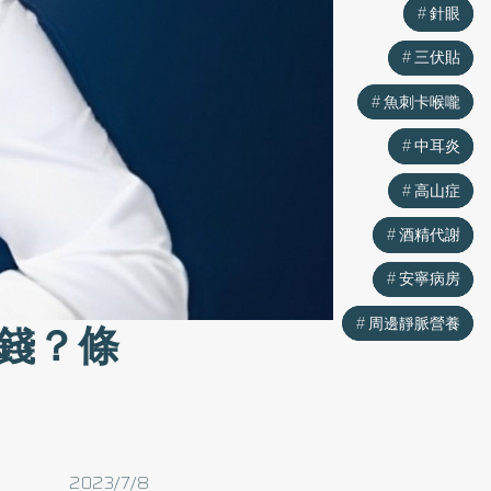
針眼
針眼
三伏貼
三伏貼
魚刺卡喉嚨
魚刺卡喉嚨
中耳炎
中耳炎
高山症
高山症
酒精代謝
酒精代謝
安寧病房
安寧病房
周邊靜脈營養
周邊靜脈營養
錢？條
2023/7/8