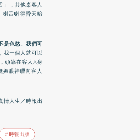
舌」，其他桌客人
、喇舌喇得昏天暗
不是色慾。我們可
，我一個人就可以
，頭靠在客人A身
嫵媚眼神瞟向客人
真情人生
／時報出
時報出版