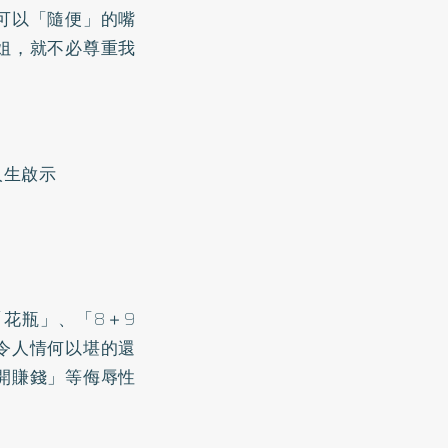
可以「隨便」的嘴
姐，就不必尊重我
人生啟示
花瓶」、「8＋9
令人情何以堪的還
開賺錢」等侮辱性