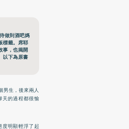
陪侍做到酒吧媽
板標籤。席耶
故事，也揭開
。以下為原書
個男生，後來兩人
聊天的過程都很愉
態度明顯輕浮了起