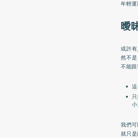
年輕運
曖
或許有
然不是
不能跟
這
只
小
我們可
就只是