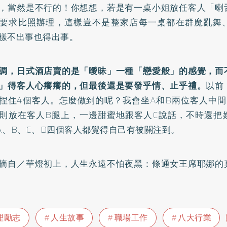
，當然是不行的！你想想，若是有一桌小姐放任客人「喇
要求比照辦理，這樣豈不是整家店每一桌都在群魔亂舞
樣不出事也得出事。
調，日式酒店賣的是「曖昧」一種「戀愛般」的感覺，而
」得客人心癢癢的，但最後還是要發乎情、止乎禮。
以前
捏住4個客人。怎麼做到的呢？我會坐A和B兩位客人中間
則放在客人B腿上，一邊甜蜜地跟客人C說話，不時還把
A、B、C、D四個客人都覺得自己有被關注到。
摘自／
華燈初上，人生永遠不怕夜黑：條通女王席耶娜的
理勵志
人生故事
職場工作
八大行業