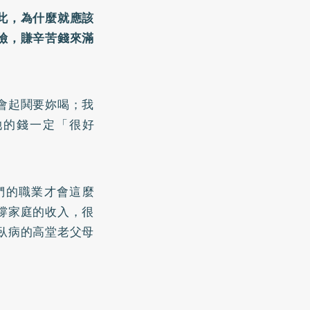
此，為什麼就應該
險，賺辛苦錢來滿
會起鬨要妳喝；我
她的錢一定「很好
們的職業才會這麼
撐家庭的收入，很
臥病的高堂老父母