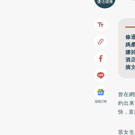
條
媽
娜
酒
摘
曾在網
約出來
追蹤訂閱
快，直
當女生