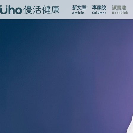
新文章
專家說
讀書趣
疫情保衛戰
再生醫學
愛的未來視
認識攝護腺肥大
Article
Columns
BookClub