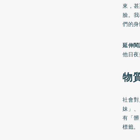
來，甚
臉。我
們的身
延伸閱
他日夜
物
社會對
妹」、
有「髒
標籤。