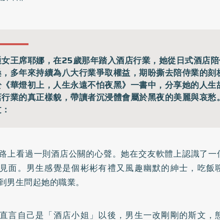
通女王席耶娜，在25歲那年踏入酒店行業，她從日式酒店
桑，多年來持續為八大行業爭取權益，期盼撕去陪侍業的刻
於《華燈初上，人生永遠不怕夜黑》一書中，分享她的人生
店行業的真正樣貌，帶讀者沉浸體會屬於黑夜的美麗與哀愁
文：
路上看過一則酒店公關的心聲。她在交友軟體上認識了一
見面。男生感覺是個彬彬有禮又風趣幽默的紳士，吃飯
到男生問起她的職業。
直言自己是「酒店小姐」以後，男生一改剛剛的斯文，