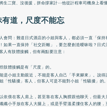
將生二寶、沒後援，拼命撐家計⋯他從計程車司機身上看
昧有道，尺度不能忘
人會問：難道日式酒店的小姐與客人，都必須一直「保持
！如果一直保持「社交距離」，要怎麼創造曖昧啦？日式
客人有肢體接觸，但有兩點要注意：
些肢體接觸是有「尺度」的。
能是小姐主動親近，不能是客人自己「手來腳來」。說得
姐「性騷擾」客人，但客人可是不能對小姐「性騷擾」的
以依偎在客人肩上，甚至靠在客人胸膛跟他聊天，但最大
纖纖小手放在客人大腿上，或是手臂溫柔摟住客人的腰，