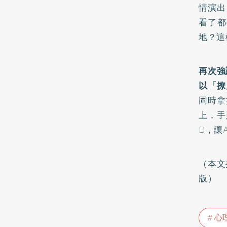
情演出
看了都
地？這
再次強
以「撩
同時拿
上，手
D，讓
（本文
版）
心