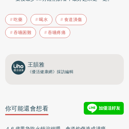
吃藥
喝水
食道潰傷
吞嚥困難
吞嚥疼痛
王韻雅
《優活健康網》採訪編輯
你可能還會想看
４６歲男急吃火鍋沒細嚼 食道灼傷造成潰瘍