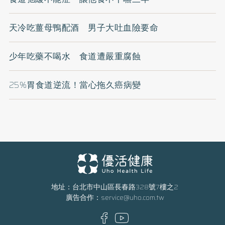
天冷吃薑母鴨配酒 男子大吐血險要命
少年吃藥不喝水 食道遭嚴重腐蝕
25%胃食道逆流！當心拖久癌病變
地址：台北市中山區長春路328號7樓之2
廣告合作：
service@uho.com.tw