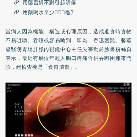
用藥習慣不對引起潰傷
用藥喝水至少300毫升
當病人因為機能、構造或心理原因，造成進食時食物
不易咀嚼、吞嚥或容易嗆到，即為「吞嚥困難。馨蕙
馨醫院胃腸肝膽內視鏡中心主任吳宗勤於
臉書粉絲頁
表示，最近有幾位年輕人胸口疼痛合併吞嚥困難來門
診，經檢查後是「食道潰傷」。