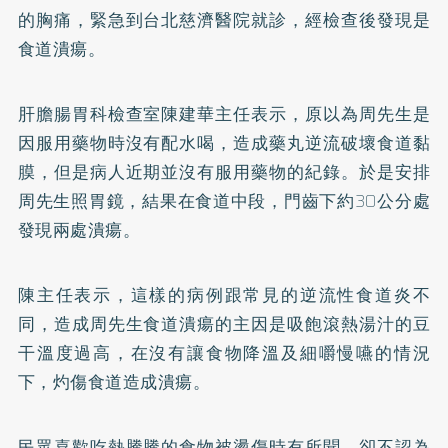
的胸痛，緊急到台北慈濟醫院就診，經檢查後發現是
食道潰瘍。
肝膽腸胃科檢查室陳建華主任表示，原以為周先生是
因服用藥物時沒有配水喝，造成藥丸逆流破壞食道黏
膜，但是病人近期並沒有服用藥物的紀錄。於是安排
周先生照胃鏡，結果在食道中段，門齒下約30公分處
發現兩處潰瘍。
陳主任表示，這樣的病例跟常見的逆流性食道炎不
同，造成周先生食道潰瘍的主因是吸飽滾熱湯汁的豆
干溫度過高，在沒有讓食物降溫及細嚼慢嚥的情況
下，灼傷食道造成潰瘍。
民眾喜歡吃熱騰騰的食物被燙傷時有所聞，卻不認為