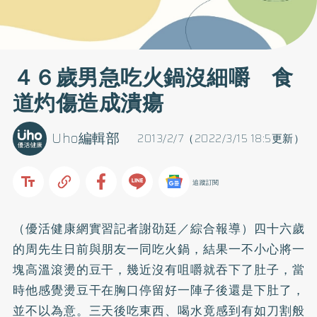
４６歲男急吃火鍋沒細嚼 食
道灼傷造成潰瘍
Uho編輯部
2013/2/7（2022/3/15 18:5更新）
追蹤訂閱
（優活健康網實習記者謝劭廷／綜合報導）四十六歲
的周先生日前與朋友一同吃火鍋，結果一不小心將一
塊高溫滾燙的豆干，幾近沒有咀嚼就吞下了肚子，當
時他感覺燙豆干在胸口停留好一陣子後還是下肚了，
並不以為意。三天後吃東西、喝水竟感到有如刀割般