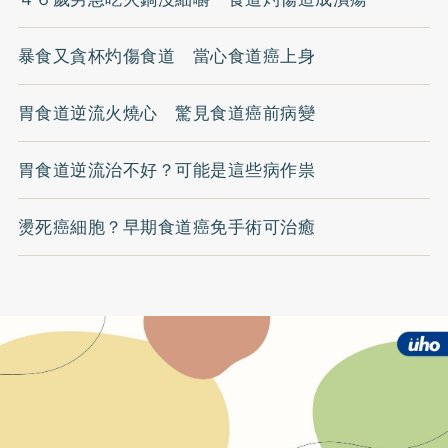
暴食又貪杯灼傷食道 當心食道癌上身
胃食道逆流火燒心 驚見食道癌前病變
胃食道逆流治不好？可能是這些病作祟
燙死癌細胞？早期食道癌免手術可治癒