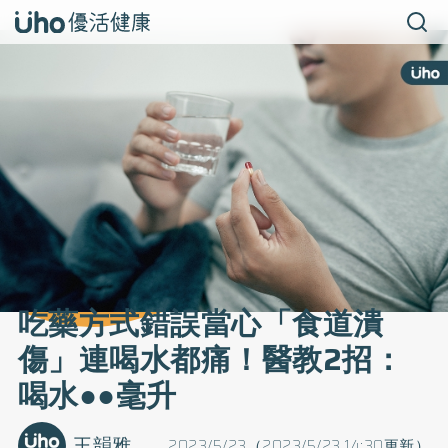
吃藥方式錯誤當心「食道潰
傷」連喝水都痛！醫教2招：
喝水●●毫升
王韻雅
2023/5/23（2023/5/23 14:30更新）