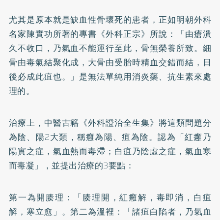
尤其是原本就是缺血性骨壞死的患者，正如明朝外科
名家陳實功所著的專書《外科正宗》所說：「由瘡潰
久不收口，乃氣血不能運行至此，骨無榮養所致。細
骨由毒氣結聚化成，大骨由受胎時精血交錯而結，日
後必成此疽也。」是無法單純用消炎藥、抗生素來處
理的。
治療上，中醫古籍《外科證治全生集》將這類問題分
為陰、陽2大類，稱癰為陽、疽為陰。認為「紅癰乃
陽實之症，氣血熱而毒滯；白疽乃陰虛之症，氣血寒
而毒凝」，並提出治療的3要點：
第一為開腠理：「腠理開，紅癰解，毒即消，白疽
解，寒立愈」。第二為溫裡：「諸疽白陷者，乃氣血