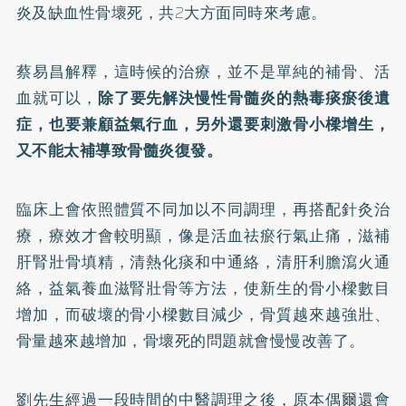
炎及缺血性骨壞死，共2大方面同時來考慮。
蔡易昌解釋，這時候的治療，並不是單純的補骨、活
血就可以，
除了要先解決慢性骨髓炎的熱毒痰瘀後遺
症，也要兼顧益氣行血，另外還要刺激骨小樑增生，
又不能太補導致骨髓炎復發。
臨床上會依照體質不同加以不同調理，再搭配針灸治
療，療效才會較明顯，像是活血祛瘀行氣止痛，滋補
肝腎壯骨填精，清熱化痰和中通絡，清肝利膽瀉火通
絡，益氣養血滋腎壯骨等方法，使新生的骨小樑數目
增加，而破壞的骨小樑數目減少，骨質越來越強壯、
骨量越來越增加，骨壞死的問題就會慢慢改善了。
劉先生經過一段時間的中醫調理之後，原本偶爾還會