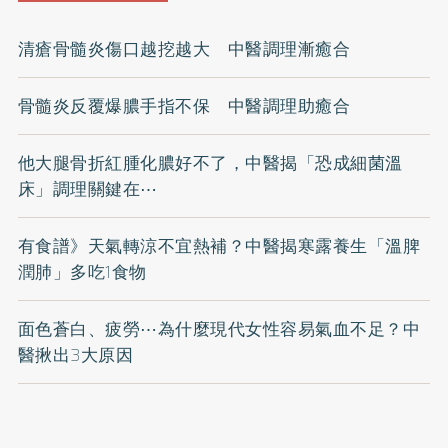
清瘡骨髓炎傷口越挖越大 中醫調理漸癒合
骨髓炎反覆爆膿手指不保 中醫調理助癒合
他大腿骨折紅腫化膿好不了，中醫揭「恐成細菌溫
床」調理關鍵在⋯
有食譜》天氣轉涼不宜熱補？中醫揭寒露養生「溫脾
潤肺」多吃1食物
面色蒼白、疲勞⋯為什麼現代女性容易氣血不足？中
醫揪出3大原因