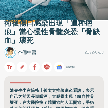
術後傷口感染出現「這種疤
痕」當心慢性骨髓炎恐「骨缺
血」壞死
杏儒中醫
2022/6/23
追蹤訂閱
陳先生坐在輪椅上被太太推著進來看診，表示
自己之前因長期喝酒，大腿骨出現了缺血性骨
壞死，在大醫院換了髖關節的人工關節，手術