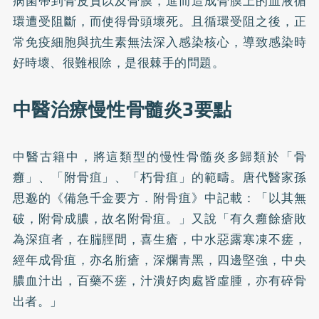
病菌帶到骨皮質以及骨膜，進而造成骨膜上的血液循
環遭受阻斷，而使得骨頭壞死。且循環受阻之後，正
常免疫細胞與抗生素無法深入感染核心，導致感染時
好時壞、很難根除，是很棘手的問題。
中醫治療慢性骨髓炎3要點
中醫古籍中，將這類型的慢性骨髓炎多歸類於「骨
癰」、「附骨疽」、「朽骨疽」的範疇。唐代醫家孫
思邈的《備急千金要方．附骨疽》中記載：「以其無
破，附骨成膿，故名附骨疽。」又說「有久癰餘瘡敗
為深疽者，在腨脛間，喜生瘡，中水惡露寒凍不瘥，
經年成骨疽，亦名胻瘡，深爛青黑，四邊堅強，中央
膿血汁出，百藥不瘥，汁潰好肉處皆虛腫，亦有碎骨
出者。」