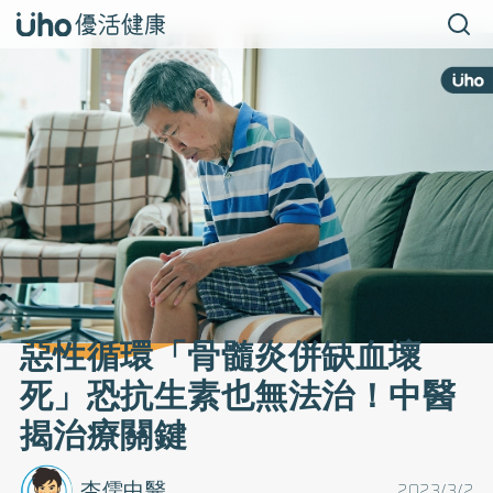
惡性循環「骨髓炎併缺血壞
死」恐抗生素也無法治！中醫
揭治療關鍵
杏儒中醫
2023/3/2