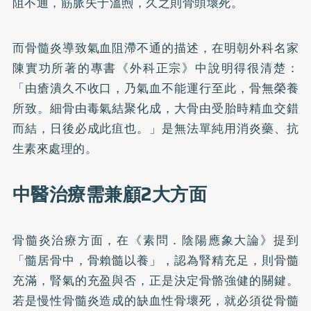
阻不通，筋脈失于溫煦，久之則骨頭壞死。
而骨髓炎導致氣血阻滯不通的描述，在明朝外科名家
陳實功所著的專書《外科正宗》中說明得很清楚：
「由瘡潰久不收口，乃氣血不能運行至此，骨無榮養
所致。細骨由毒氣結聚化成，大骨由受胎時精血交錯
而結，日後必成此疽也。」是無法單純用消炎藥、抗
生素來處理的。
中醫治療需兼顧2大方面
骨髓炎治療方面，在《素問．陰陽應象大論》提到
「髓居骨中，骨賴髓以養」，認為腎精充足，則骨髓
充滿，腎氣的充盈與否，正是決定骨骼強健的關鍵。
若是慢性骨髓炎造成的缺血性骨壞死，就必須從骨髓