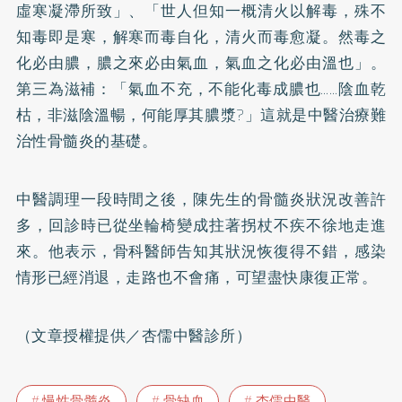
虛寒凝滯所致」、「世人但知一概清火以解毒，殊不
知毒即是寒，解寒而毒自化，清火而毒愈凝。然毒之
化必由膿，膿之來必由氣血，氣血之化必由溫也」。
第三為滋補：「氣血不充，不能化毒成膿也……陰血乾
枯，非滋陰溫暢，何能厚其膿漿?」這就是中醫治療難
治性骨髓炎的基礎。
中醫調理一段時間之後，陳先生的骨髓炎狀況改善許
多，回診時已從坐輪椅變成拄著拐杖不疾不徐地走進
來。他表示，骨科醫師告知其狀況恢復得不錯，感染
情形已經消退，走路也不會痛，可望盡快康復正常。
（文章授權提供／杏儒中醫診所）
慢性骨髓炎
骨缺血
杏儒中醫