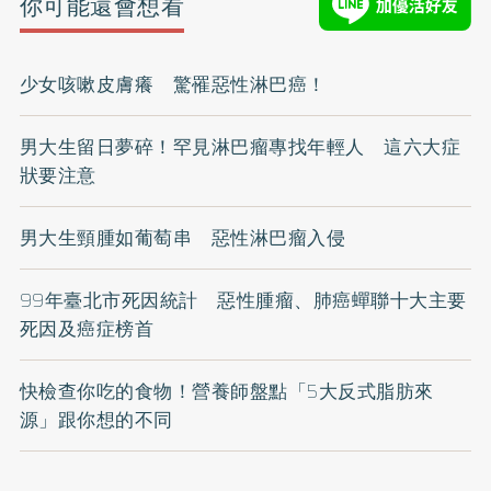
你可能還會想看
少女咳嗽皮膚癢 驚罹惡性淋巴癌！
男大生留日夢碎！罕見淋巴瘤專找年輕人 這六大症
狀要注意
男大生頸腫如葡萄串 惡性淋巴瘤入侵
99年臺北市死因統計 惡性腫瘤、肺癌蟬聯十大主要
死因及癌症榜首
快檢查你吃的食物！營養師盤點「5大反式脂肪來
源」跟你想的不同