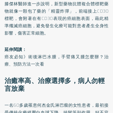
滕傑林醫師進一步說明，新型藥物抗體複合體標靶藥
物就像一顆包了藥的「精靈炸彈」，前端接上CD30
標靶，會附著在有CD30表現的癌細胞表面，藉此精
準殲滅癌細胞，避免發生化療可能對患者產生全身性
影響，傷害正常細胞。
延伸閱讀：
癌友必知》術後淋巴水腫，手臂痛又腫怎麼辦？治
療、預防方法一次看
治癒率高、治療選擇多，病人勿輕
言放棄
一名60多歲罹患何杰金氏淋巴瘤的女性患者，最初接
受傳統化療經歷白血球下降、掉髮等副作用，好不容