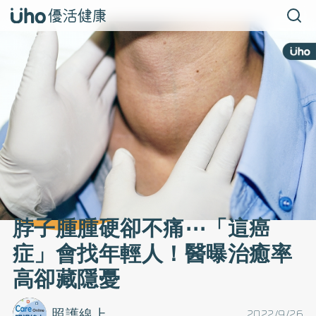
脖子腫腫硬卻不痛⋯「這癌
症」會找年輕人！醫曝治癒率
高卻藏隱憂
照護線上
2022/9/26