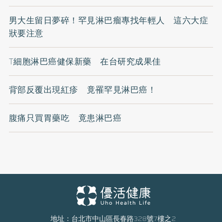
男大生留日夢碎！罕見淋巴瘤專找年輕人 這六大症
狀要注意
T細胞淋巴癌健保新藥 在台研究成果佳
背部反覆出現紅疹 竟罹罕見淋巴癌！
腹痛只買胃藥吃 竟患淋巴癌
地址：台北市中山區長春路328號7樓之2