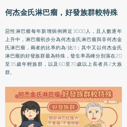
何杰金氏淋巴瘤，好發族群較特殊
惡性淋巴瘤每年新增病例將近3000人，且人數逐年
上升中，淋巴瘤初步分為何杰金氏淋巴瘤與非何杰金
氏淋巴瘤，兩者的比率約為1比9；其中又以何杰金氏
淋巴瘤的好發族群最為特殊，發生率高峰分別落在20
至35歲年輕族群，以及60至70歲以上長者共2大族
群。