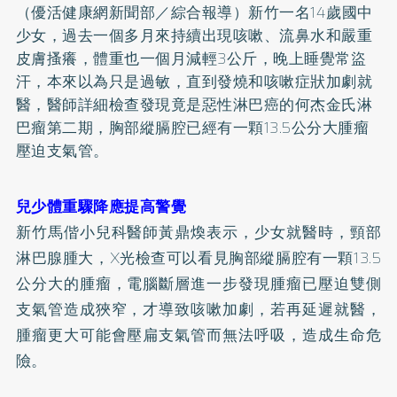
（優活健康網新聞部／綜合報導）新竹一名14歲國中
少女，過去一個多月來持續出現咳嗽、流鼻水和嚴重
皮膚搔癢，體重也一個月減輕3公斤，晚上睡覺常盜
汗，本來以為只是過敏，直到發燒和咳嗽症狀加劇就
醫，醫師詳細檢查發現竟是惡性淋巴癌的何杰金氏淋
巴瘤第二期，胸部縱膈腔已經有一顆13.5公分大腫瘤
壓迫支氣管。
兒少體重驟降應提高警覺
新竹馬偕小兒科醫師黃鼎煥表示，少女就醫時，頸部
淋巴腺腫大，X光檢查可以看見胸部縱膈腔有一顆13.5
公分大的腫瘤，電腦斷層進一步發現腫瘤已壓迫雙側
支氣管造成狹窄，才導致咳嗽加劇，若再延遲就醫，
腫瘤更大可能會壓扁支氣管而無法呼吸，造成生命危
險。