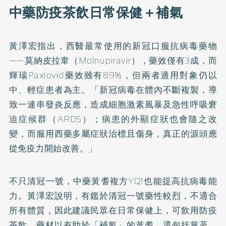
中藥防疫茶飲日常保健＋補氣
黃澤宏指出，西醫最常使用的新冠口服抗病毒藥物
——莫納皮拉韋（Molnupiravir），藥效僅有3成，而
輝瑞Paxlovid藥效雖有89%，但兩者適用對象仍以
中、輕症患者為主。「新冠病毒在體內不斷複製，導
致一連串發炎反應，造成細胞激素風暴及急性呼吸窘
迫症候群（ARDS）；病患的外顯症狀也會隨之改
變，而服用西藥多屬症狀治標且傷身，真正的源頭應
從免疫力開始改善。」
不只清冠一號，中藥黃耆複方YQ1也能提高抗病毒能
力。黃澤宏說明，有鑑於清冠一號藥性較烈，不適合
所有體質，因此建議民眾在日常保健上，可飲用防疫
茶飲，藥材以有助於「補氣」的黃耆，還包括黨蔘、