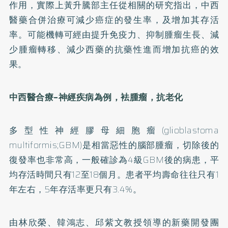
作用，實際上黃升騰部主任從相關的研究指出，中西
醫藥合併治療可減少癌症的發生率，及增加其存活
率。可能機轉可經由提升免疫力、抑制腫瘤生長、減
少腫瘤轉移、減少西藥的抗藥性進而增加抗癌的效
果。
中西醫合療–神經疾病為例，袪腫瘤，抗老化
多型性神經膠母細胞瘤(glioblastoma
multiformis;GBM)是相當惡性的腦部腫瘤，切除後的
復發率也非常高，一般確診為4級GBM後的病患，平
均存活時間只有12至18個月。患者平均壽命往往只有1
年左右，5年存活率更只有3.4%。
由林欣榮、韓鴻志、邱紫文教授領導的新藥開發團