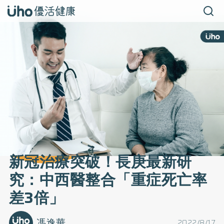
新冠治療突破！長庚最新研
究：中西醫整合「重症死亡率
差3倍」
馮逸華
2022/8/17