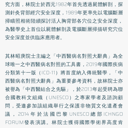
究方面，林院士於西元1982年首先透過屍體解剖，探
測針灸背部經穴安全深度，1989年更率先以電腦斷層
掃瞄照相術陸續探討活人胸背部各穴位之安全深度，
為醫學史上首位以屍體解剖及電腦斷層掃描研究穴位
安全深度並供臨床應用者。
其林昭庚院士主編之「中西醫病名對照大辭典」為全
球唯一之中西醫病名對照的工具書，2019年國際疾病
分類第十一版（ICD-11）將首度納入傳統醫學，「中
西醫病名對照大辭典」為重要參考資料，故林院士亦
被譽為「中西醫結合之先驅」，於2013年起受聘為聯
合國教科文組織（UNESCO）之專家學者及諮詢顧
問，受邀參加該組織舉行之保護非物質文化遺產會
議，2014年於法國巴黎UNESCO總部ICHNGO
FORUM發表演講。林院士獲得國際學術界高度肯