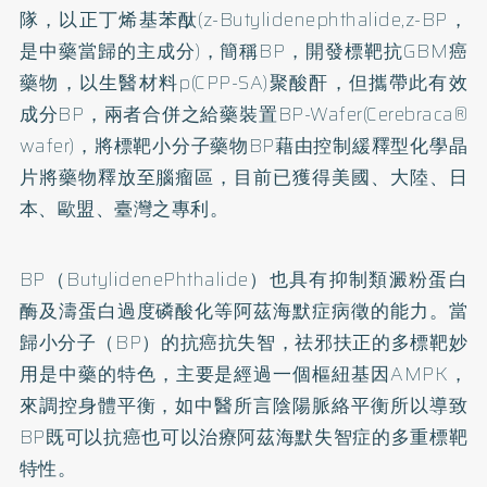
隊，以正丁烯基苯酞(z-Butylidenephthalide,z-BP，
是中藥當歸的主成分)，簡稱BP，開發標靶抗GBM癌
藥物，以生醫材料p(CPP-SA)聚酸酐，但攜帶此有效
成分BP，兩者合併之給藥裝置BP-Wafer(Cerebraca®
wafer)，將標靶小分子藥物BP藉由控制緩釋型化學晶
片將藥物釋放至腦瘤區，目前已獲得美國、大陸、日
本、歐盟、臺灣之專利。
BP（ButylidenePhthalide）也具有抑制類澱粉蛋白
酶及濤蛋白過度磷酸化等阿茲海默症病徵的能力。當
歸小分子（BP）的抗癌抗失智，祛邪扶正的多標靶妙
用是中藥的特色，主要是經過一個樞紐基因AMPK，
來調控身體平衡，如中醫所言陰陽脈絡平衡所以導致
BP既可以抗癌也可以治療阿茲海默失智症的多重標靶
特性。