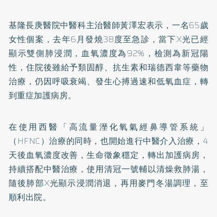
基隆長庚醫院中醫科主治醫師黃澤宏表示，一名65歲
女性個案，去年6月發燒38度至急診，當下X光已經
顯示雙側肺浸潤，血氧濃度為92%，檢測為新冠陽
性，住院後雖給予類固醇、抗生素和瑞德西韋等藥物
治療，仍因呼吸衰竭、發生心搏過速和低氧血症，轉
到重症加護病房。
在使用西醫「高流量溼化氧氣經鼻導管系統」
（HFNC）治療的同時，也開始進行中醫介入治療，4
天後血氧濃度改善，生命徵象穩定，轉出加護病房，
持續搭配中醫治療，使用清冠一號輔以清燥救肺湯，
隨後肺部X光顯示浸潤消退，再用麥門冬湯調理，至
順利出院。