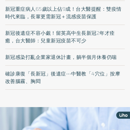
新冠重症病人65歲以上佔9成！台大醫提醒：雙疫情
時代來臨，長輩更需新冠＋流感疫苗保護
新冠後遺症不容小覷！留英高中生長新冠2年才痊
癒，台大醫師：兒童新冠疫苗不可少
新冠感染打亂企業家退休計畫，躺半個月休養仍喘
確診康復「長新冠」後遺症⋯中醫教「4穴位」按摩
改善腦霧、胸悶