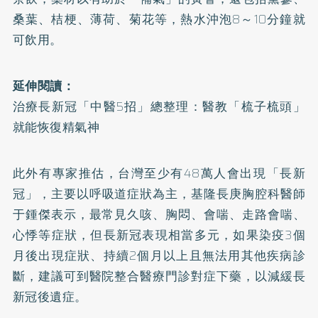
桑葉、桔梗、薄荷、菊花等，熱水沖泡8～10分鐘就
可飲用。
延伸閱讀：
治療長新冠「中醫5招」總整理：醫教「梳子梳頭」
就能恢復精氣神
此外有專家推估，台灣至少有48萬人會出現
「長新
冠」
，主要以呼吸道症狀為主，基隆長庚胸腔科醫師
于鍾傑表示，最常見久咳、胸悶、會喘、走路會喘、
心悸等症狀，但長新冠表現相當多元，如果染疫3個
月後出現症狀、持續2個月以上且無法用其他疾病診
斷，建議可到醫院整合醫療門診對症下藥，以減緩長
新冠後遺症。