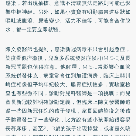
感染，若出現抽搐、意識不清或無法走路則可能已影
響中樞神經。另外，如果小寶寶有明顯腸胃道症狀如
嘔吐或腹瀉、尿液變少、活力不佳等，可能會合併脫
水，都一定要立即就醫。
陳文發醫師也提到，感染新冠病毒不只會引起急症，
染疫看似痊癒後，兒童多系統發炎症候群(MIS-C)及長
新冠問題也值得注意。他解釋，MIS-C常影響心血管
系統併發休克，病童常會住到加護病房，臨床上與川
崎症相像但平均年紀較大、腸胃症狀較多，實驗室檢
查也有些微不同，診斷對兒科醫師是一項挑戰；而兒
童長新冠較難明確診斷定義，但臨床上陳文發醫師追
蹤一些因新冠住院的孩子發現，家長回饋染疫之後孩
子體質發生了一些變化，比方說有些小孩開始很容易
長蕁麻疹，甚至2、3歲的孩子出現掉髮，或者是久咳