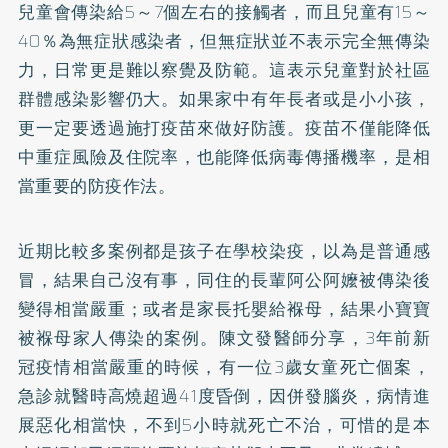
兒童會傳染給5～7個左右的接觸者，而且兒童有15～
40％為無症狀感染者，但無症狀並不表示完全無傳染
力，日常更是難以察覺及防範。這表示兒童對於社區
群體感染影響仍大。如果家中有年長者或是小小孩，
更一定要透過施打疫苗來做好防護。疫苗不僅能降低
中重症風險及住院率，也能降低病毒傳播機率，是相
當重要的防疫作法。
近期比較多案例都是孩子在學校染疫，以為是普通感
冒，結果自己沒有事，同住的長輩阿公阿嬤被傳染後
變得相當嚴重；或者是家長托嬰給褓母，結果小寶寶
被褓母家人傳染的案例。陳文發醫師分享，3年前新
冠疫情相當嚴重的時候，有一位3歲女童死亡個案，
急診就醫時高燒超過41度昏倒，因併發腦炎，病情進
展惡化相當快，不到5小時就死亡不治，可惜的是本