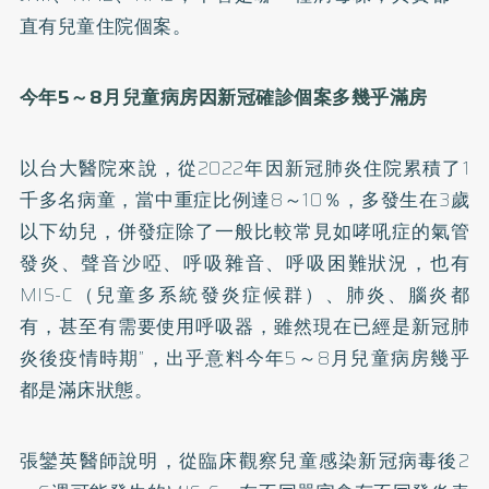
直有兒童住院個案。
今年5
～
8
月兒童病房因新冠確診個案多幾乎滿房
以台大醫院來說，從2022年因新冠肺炎住院累積了1
千多名病童，當中重症比例達8～10％，多發生在3歲
以下幼兒，併發症除了一般比較常見如哮吼症的氣管
發炎、聲音沙啞、呼吸雜音、呼吸困難狀況，也有
MIS-C（兒童多系統發炎症候群）、肺炎、腦炎都
有，甚至有需要使用呼吸器，雖然現在已經是新冠肺
炎後疫情時期”，出乎意料今年5～8月兒童病房幾乎
都是滿床狀態。
張鑾英醫師說明，從臨床觀察兒童感染新冠病毒後2