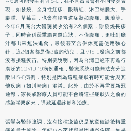
～6週可能發生的MIS-C，在不同器官會有不同發炎表
現，如發燒、全身性紅疹、眼睛紅、淋巴結腫大、手
腳腫、草莓舌，也會有腸胃道症狀如腹痛、腹瀉等。
今年8月底台大醫院就收治有2名個案，除發燒長疹
子，同時合併嚴重腸胃道症狀，不僅腹痛，更吐到膽
汁都出來無法進食，最後甚至合併休克需使用強心
針，這2個案都是僅2歲的幼兒，且MIS-C發病之前都
沒有接種疫苗。特別要說明，因為台灣已經不再進行
廣泛的COVID-19病例通報，醫療系統可能無法充分追
蹤MIS-C病例，特別是因為這種症狀有時可能會與其
他疾病（如川崎病）混淆。此外，由於不再需要新冠
通報，家長或醫療人員可能不會將這些症狀與之前的
感染聯繫起來，導致延遲診斷和治療。
張鑾英醫師強調，沒有接種疫苗仍是孩童確診後轉重
症的最大風險，年紀小本來就容易因肺炎住院，如果