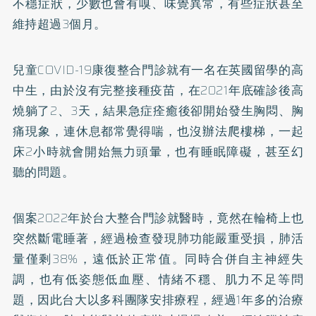
不穩症狀，少數也會有嗅、味覺異常，有些症狀甚至
維持超過3個月。
兒童COVID-19康復整合門診就有一名在英國留學的高
中生，由於沒有完整接種疫苗，在2021年底確診後高
燒躺了2、3天，結果急症痊癒後卻開始發生胸悶、胸
痛現象，連休息都常覺得喘，也沒辦法爬樓梯，一起
床2小時就會開始無力頭暈，也有睡眠障礙，甚至幻
聽的問題。
個案2022年於台大整合門診就醫時，竟然在輪椅上也
突然斷電睡著，經過檢查發現肺功能嚴重受損，肺活
量僅剩38%，遠低於正常值。同時合併自主神經失
調，也有低姿態低血壓、情緒不穩、肌力不足等問
題，因此台大以多科團隊安排療程，經過1年多的治療