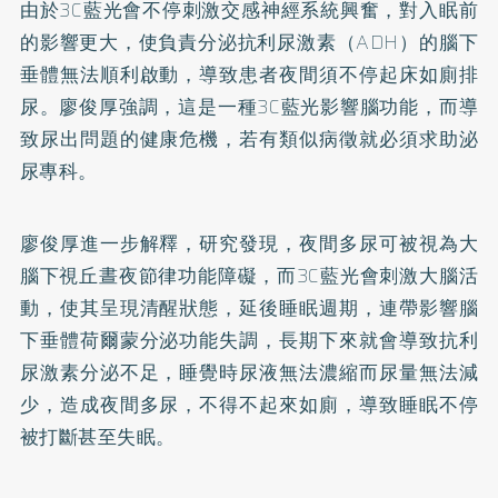
由於3C藍光會不停刺激交感神經系統興奮，對入眠前
的影響更大，使負責分泌抗利尿激素（ADH）的腦下
垂體無法順利啟動，導致患者夜間須不停起床如廁排
尿。廖俊厚強調，這是一種3C藍光影響腦功能，而導
致尿出問題的健康危機，若有類似病徵就必須求助泌
尿專科。
廖俊厚進一步解釋，研究發現，夜間多尿可被視為大
腦下視丘晝夜節律功能障礙，而3C藍光會刺激大腦活
動，使其呈現清醒狀態，延後睡眠週期，連帶影響腦
下垂體荷爾蒙分泌功能失調，長期下來就會導致抗利
尿激素分泌不足，睡覺時尿液無法濃縮而尿量無法減
少，造成夜間多尿，不得不起來如廁，導致睡眠不停
被打斷甚至失眠。