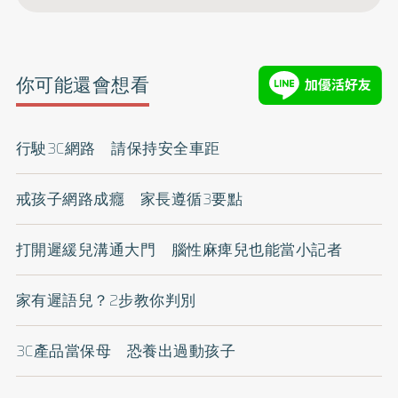
你可能還會想看
行駛3C網路 請保持安全車距
戒孩子網路成癮 家長遵循3要點
打開遲緩兒溝通大門 腦性麻痺兒也能當小記者
家有遲語兒？2步教你判別
3C產品當保母 恐養出過動孩子