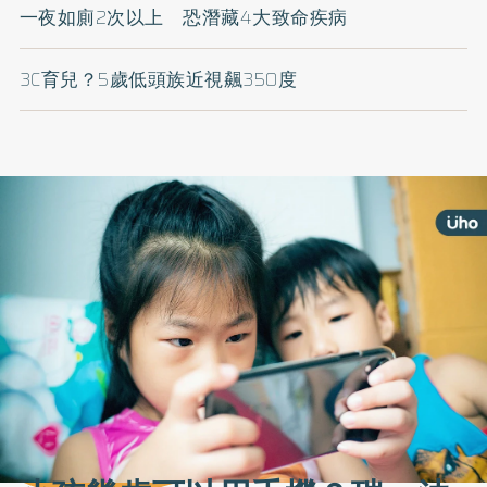
一夜如廁2次以上 恐潛藏4大致命疾病
3C育兒？5歲低頭族近視飆350度