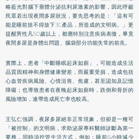
略藍光對腦下垂體分泌抗利尿激素的影響，因此呼籲
民眾若出現夜間多尿狀況，要先思考的是：「這有可
能是睡前捨不得放下3C產品，所造成的文明病。」更
提醒男性凡50歲以上，都應特別注意疾病表徵，畢竟
夜間多尿是身體出問題、腦袋部分功能失常的前兆。
實際上，患者「中斷睡眠起床如廁」，可能造成生活
品質因精神和身體健康變差，而嚴重受損，造成包括
心血管疾病風險、心情沮喪、焦慮，甚至認知及記憶
障礙；也導致患者在夜晚起床如廁時，跌倒和骨折的
風險增加，連帶造成死亡率也較高。
王弘仁強調，夜尿多尿絕非正常現象，但卻是一種可
「被控制」的文明病，求助泌尿專科醫師診斷為第一
要務，同時須控管生活方式，例如：睡前6小時減少