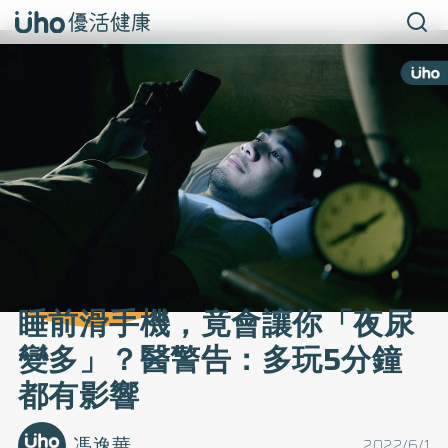
睡前滑手機，竟會讓你「夜尿
變多」？醫警告：多玩5分鐘
都有影響
馮逸華
2022/6/1