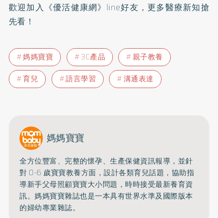
歡迎加入
《優活健康網》line好友
，更多醫療新知搶
先看！
媽媽寶寶
3C產品
親子教養
育兒
語言學習
溝通表達
媽媽寶寶
全方位豐富、完整的懷孕、生產保健資訊報導，並針
對 0-6 歲寶寶教養方面，設計各類育兒話題，協助指
導新手父母照顧寶寶大小問題，時時接受最新養育資
訊。媽媽寶寶雜誌也是一本具有世界水準及國際版本
的婦幼專業雜誌。