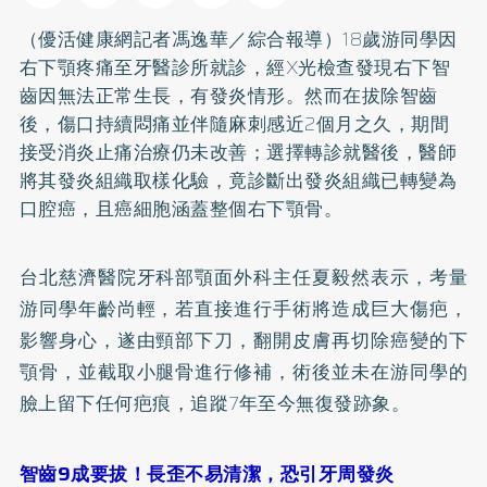
（優活健康網記者馮逸華／綜合報導）18歲游同學因
右下顎疼痛至牙醫診所就診，經X光檢查發現右下智
齒因無法正常生長，有發炎情形。然而在拔除智齒
後，傷口持續悶痛並伴隨麻刺感近2個月之久，期間
接受消炎止痛治療仍未改善；選擇轉診就醫後，醫師
將其發炎組織取樣化驗，竟診斷出發炎組織已轉變為
口腔癌
，且癌細胞涵蓋整個右下顎骨。
台北慈濟醫院牙科部顎面外科主任夏毅然表示，考量
游同學年齡尚輕，若直接進行手術將造成巨大傷疤，
影響身心，遂由頸部下刀，翻開皮膚再切除癌變的下
顎骨，並截取小腿骨進行修補，術後並未在游同學的
臉上留下任何疤痕，追蹤7年至今無復發跡象。
智齒9成要拔！長歪不易清潔，恐引牙周發炎