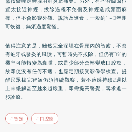
需按醫囑定時服用消炎止痛藥。另外，有些智齒因位
置太接近神經，拔除過程不免傷及神經造成顏面麻
痺，但不會影響外觀、說話及進食，一般約1～3年即
可恢復，無須過度驚慌。
值得注意的是，雖然完全深埋在骨頭內的智齒，不會
有蛀牙或發炎的風險，可暫時先不拔除，但仍有3%的
機率可能轉變為囊腫，或是少部分會轉變成口腔癌，
故即使沒有任何不適，也應定期接受影像學檢查。提
醒民眾拔完智齒仍須持續觀察，若不適感持續2週以
上未緩解甚至越來越嚴重，即需提高警覺，尋求進一
步診療。
智齒
口腔癌