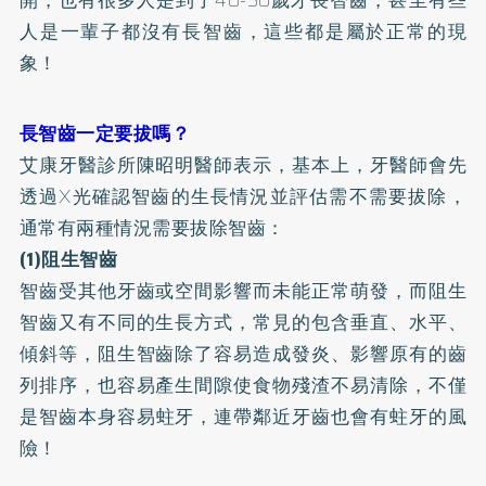
開，也有很多人是到了40-50歲才長智齒，甚至有些
人是一輩子都沒有長智齒，這些都是屬於正常的現
象！
長智齒一定要拔嗎？
艾康牙醫診所陳昭明醫師表示，基本上，牙醫師會先
透過X光確認智齒的生長情況並評估需不需要拔除，
通常有兩種情況需要拔除智齒：
(1)阻生智齒
智齒受其他牙齒或空間影響而未能正常萌發，而阻生
智齒又有不同的生長方式，常見的包含垂直、水平、
傾斜等，阻生智齒除了容易造成發炎、影響原有的齒
列排序，也容易產生間隙使食物殘渣不易清除，不僅
是智齒本身容易
蛀牙
，連帶鄰近牙齒也會有蛀牙的風
險！