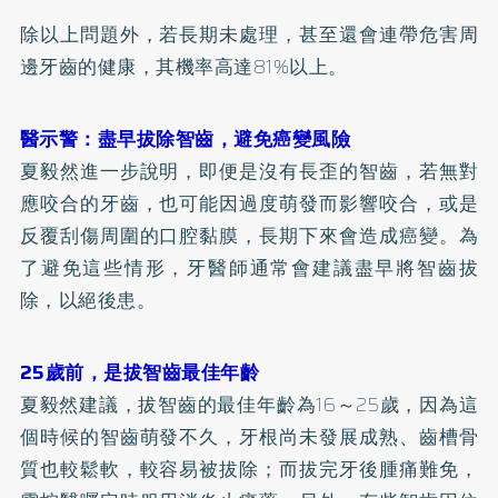
除以上問題外，若長期未處理，甚至還會連帶危害周
邊牙齒的健康，其機率高達81%以上。
醫示警：盡早拔除智齒，避免癌變風險
夏毅然進一步說明，即便是沒有長歪的智齒，若無對
應咬合的牙齒，也可能因過度萌發而影響咬合，或是
反覆刮傷周圍的口腔黏膜，長期下來會造成癌變。為
了避免這些情形，牙醫師通常會建議盡早將智齒拔
除，以絕後患。
25歲前，是拔智齒最佳年齡
夏毅然建議，拔智齒的最佳年齡為16～25歲，因為這
個時候的智齒萌發不久，牙根尚未發展成熟、齒槽骨
質也較鬆軟，較容易被拔除；而拔完牙後腫痛難免，