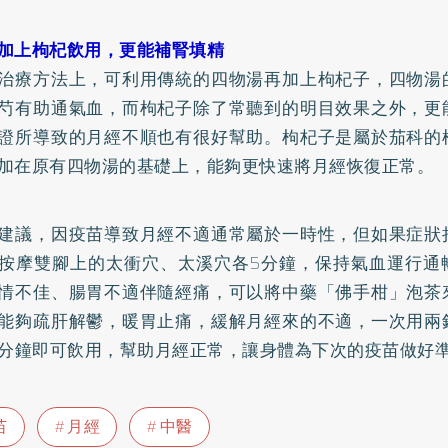
加上枸杞飲用，更能補腎填精
治療方法上，可利用傳統的四物湯再加上枸杞子，四物湯
芍有助通氣血，而枸杞子除了常聽到的明目效果之外，更
證所導致的月經不順也有很好幫助。枸杞子是屬於茄科的
加在原有四物湯的基礎上，能夠更快速將月經恢復正常。
建議，因疫苗導致月經不適通常屬於一時性，但如果症狀
按摩雙腳上的太衝穴、太溪穴各5分鐘，保持氣血運行通
情不佳、腸胃不適伴隨經痛，可以將中藥「佛手柑」泡茶
能夠疏肝解鬱，暖胃止痛，緩解月經來的不適，一次用兩
0分鐘即可飲用，幫助月經正常，讓身體為下次的疫苗做好
苗
月經
中醫