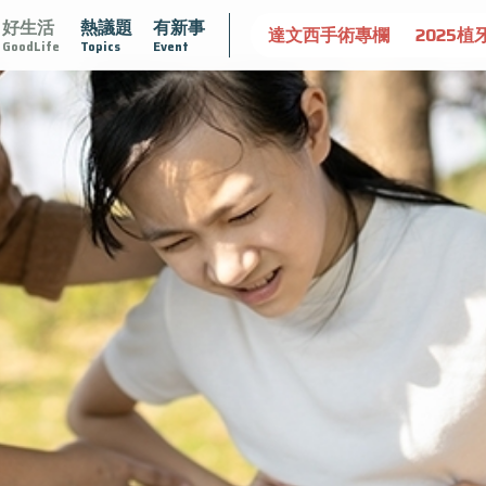
好生活
熱議題
有新事
守護骨骼健康
達文西手術專欄
2025植牙指南
漸凍不孤
GoodLife
Topics
Event