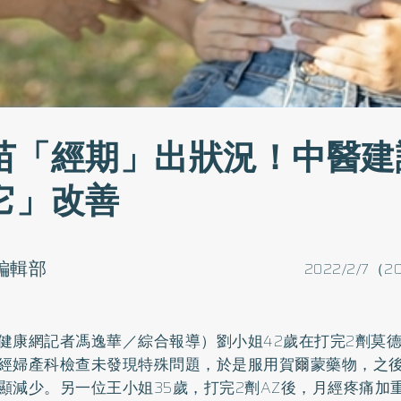
苗「經期」出狀況！中醫建
它」改善
o編輯部
2022/2/7（20
健康網記者馮逸華／綜合報導）劉小姐42歲在打完2劑莫德
經婦產科檢查未發現特殊問題，於是服用賀爾蒙藥物，之
顯減少。另一位王小姐35歲，打完2劑AZ後，月經疼痛加