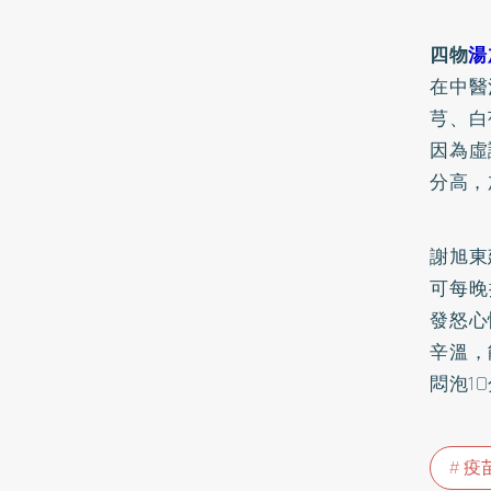
四物
湯
在中醫
芎、白
因為虛
分高，
謝旭東
可每晚
發怒心
辛溫，
悶泡1
疫