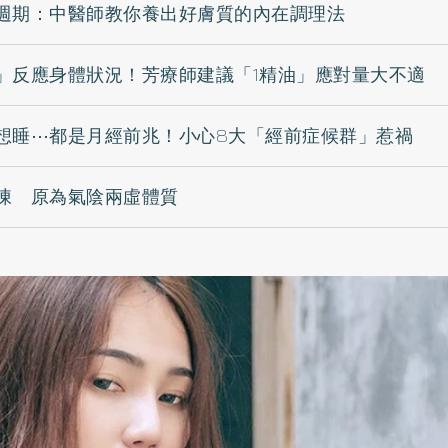
週期：中醫師教你養出好膚質的內在調理法
」反應身體狀況！芳療師建議「1精油」應對量大不適
想睡⋯都是月經前兆！小心8大「經前症候群」惹禍
凍 原為氣陰兩虛體質