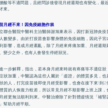
腰酸等不適問題，且經問診後發現月經週期也有變化，最
才來。
苗月經不來！因免疫細胞作祟
立聯合醫院中醫科主治醫師謝旭東表示，因打新冠肺炎疫
人數變多。由於打疫苗會影響身體的免疫細胞，因此子宮
到影響，造成月經紊亂，除了月經來疼痛加重、月經週期
、變少之外，也有人會發生停經狀況。
進一步解釋，指出，若本身月經來時就有疼痛等不適症狀
症狀加重，中醫認為這些人屬於「虛證」的體質多見，也
狀的人，打完疫苗後即使月經受影響，也會在接下來1到2
體質的人恢復力較差，所以常見月經不順影響上班上課，
月經更無法順利到來。中醫治療除了針對體虛情況「補腎
」幫助月經平順。