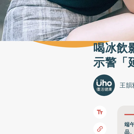
喝冰飲
示警「
王韻
端
品