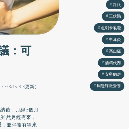
針眼
針眼
三伏貼
三伏貼
魚刺卡喉嚨
魚刺卡喉嚨
中耳炎
中耳炎
議：可
高山症
高山症
酒精代謝
酒精代謝
安寧病房
安寧病房
周邊靜脈營養
周邊靜脈營養
22/3/15 3:3更新）
納後，月經3個月
後雖然月經有來，
重，並伴隨有經來