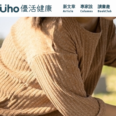
新文章
專家說
讀書趣
疫情保衛戰
再生醫學
愛的未來視
認識攝護腺肥大
Article
Columns
BookClub