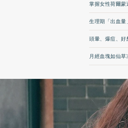
掌握女性荷爾蒙
生理期「出血量
頭暈、爆痘、好
月經血塊如仙草