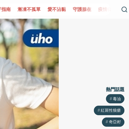
單
愛不沾黏
守護腺在
疫情保衛戰
再生醫學
愛的未
熱門話題
熱門話題
毒油
毒油
紅斑性狼瘡
紅斑性狼瘡
奇亞籽
奇亞籽