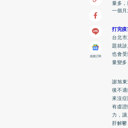
量多，
一個月
打完疫
台北市
題就診
也會受
追蹤訂閱
量變多
謝旭東
後不適
來沒症
有虛證
力，讓
肝解鬱