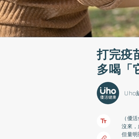
打完疫
多喝「
Uh
（優活
沒來，
但量明