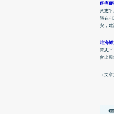
疼痛症
黃志平
議在4
安，建
吃海鮮
黃志平
會出現
（文章