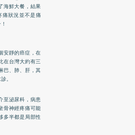
了海鮮大餐，結果
疼痛狀況並不是痛
分！
個安靜的癌症，在
此在台灣大約有三
淋巴、肺、肝，其
求診。
介至泌尿科，病患
坐骨神經疼痛可能
移多半都是局部性