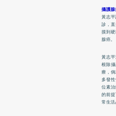
攝護腺
黃志平
診，直
摸到硬
腺癌。
黃志平
根除攝
療，倘
多發性
位素治
的前提
常生活