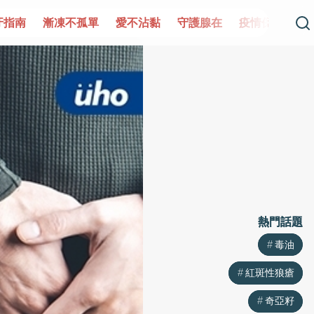
牙指南
漸凍不孤單
愛不沾黏
守護腺在
疫情保衛戰
熱門話題
熱門話題
毒油
毒油
紅斑性狼瘡
紅斑性狼瘡
奇亞籽
奇亞籽