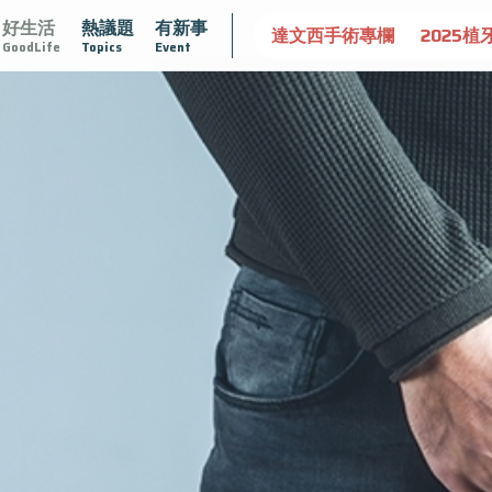
好生活
熱議題
有新事
認識攝護腺肥大
守護骨骼健康
達文西手術專欄
2025植
GoodLife
Topics
Event