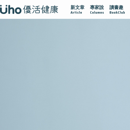
新文章
專家說
讀書趣
沾黏
守護腺在
疫情保衛戰
再生醫學
愛的未來視
Article
Columns
BookClub