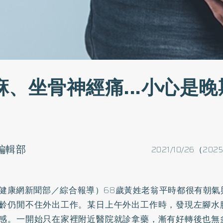
麻、坐骨神經痛...小心是
o編輯部
2021/10/26（202
健康網新聞部／綜合報導）68歲黃姓老翁平時都很有朝氣
齡仍閒不住外出工作。某日上午外出工作時，發現左腳水
感。一開始只在家裡附近醫院就診拿藥，漸有好轉後也無