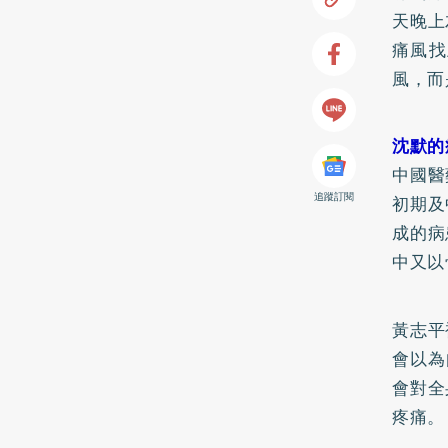
天晚上
痛風找
風，而
沈默的
中國醫
追蹤訂閱
初期及
成的病
中又以
黃志平
會以為
會對全
疼痛。