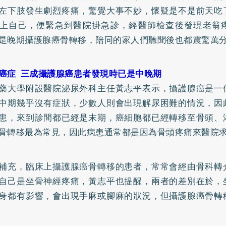
左下肢發生劇烈疼痛，驚覺大事不妙，懷疑是不是前天吃
上自己，便緊急到醫院掛急診，經醫師檢查後發現老翁
是晚期攝護腺癌骨轉移，陪同的家人們聽聞後也都震驚萬
癌症 三成攝護腺癌患者發現時已是中晚期
藥大學附設醫院泌尿外科主任黃志平表示，攝護腺癌是一
中期幾乎沒有症狀，少數人則會出現解尿困難的情況，因
患，來到診間都已經是末期，癌細胞都已經轉移至骨頭、
骨轉移最為常見，因此病患通常都是因為骨頭疼痛來醫院
補充，臨床上攝護腺癌骨轉移的患者，常常會經由骨科轉
自己是坐骨神經疼痛，黃志平也提醒，兩者的差別在於，
身都有影響，會出現手麻或腳麻的狀況，但攝護腺癌骨轉