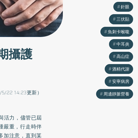
針眼
針眼
三伏貼
三伏貼
魚刺卡喉嚨
魚刺卡喉嚨
中耳炎
中耳炎
晚期攝護
高山症
高山症
酒精代謝
酒精代謝
安寧病房
安寧病房
5/5/22 14:23更新）
周邊靜脈營養
周邊靜脈營養
與活力，儘管已屆
腫嚴重，行走時伴
多加注意，直到某