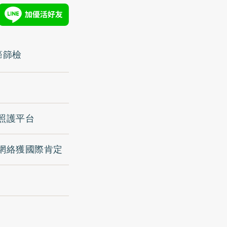
癌篩檢
照護平台
網絡獲國際肯定