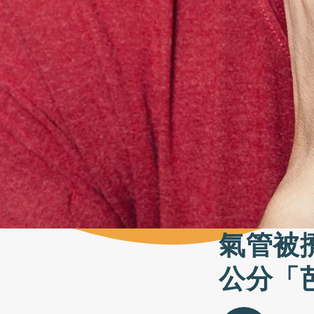
氣管被
公分「