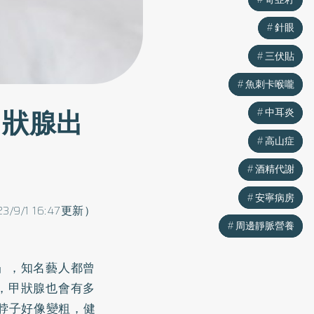
針眼
針眼
三伏貼
三伏貼
魚刺卡喉嚨
魚刺卡喉嚨
甲狀腺出
中耳炎
中耳炎
高山症
高山症
酒精代謝
酒精代謝
安寧病房
安寧病房
23/9/1 16:47更新）
周邊靜脈營養
周邊靜脈營養
」，知名藝人都曾
，甲狀腺也會有多
脖子好像變粗，健