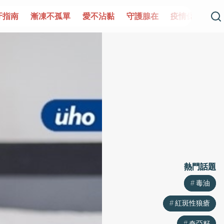
單
愛不沾黏
守護腺在
疫情保衛戰
再生醫學
愛的未
熱門話題
熱門話題
毒油
毒油
紅斑性狼瘡
紅斑性狼瘡
奇亞籽
奇亞籽