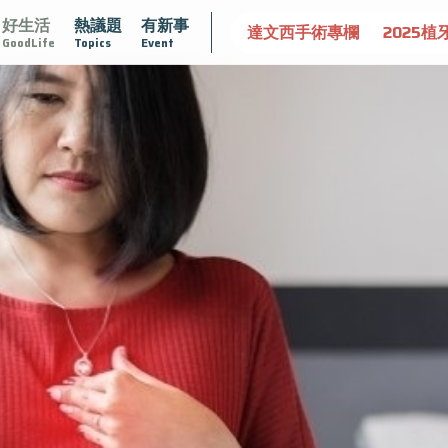
好生活
熱議題
有新事
守護骨骼健康
達文西手術專欄
2025植牙指南
漸凍不孤
GoodLife
Topics
Event