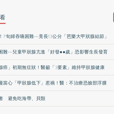
看
！7旬婦吞嚥困難⋯竟長13公分「芭樂大甲狀腺結節」
困難⋯兒童甲狀腺亢進「好發●●歲」恐影響生長發育
腺癌」初期無症狀！醫籲「3要素」維持甲狀腺健康
慢當心「甲狀腺低下」惹禍！醫：不治療恐臉部浮腫
者 避免吃海帶、貝類