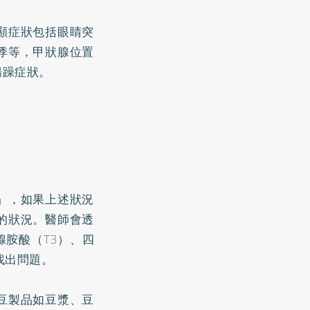
顯症狀包括眼睛突
悸等，甲狀腺位置
腸躁症
狀。
」，如果上述狀況
的狀況。醫師會透
腺胺酸（T3）、四
找出問題。
豆製品如豆漿、豆