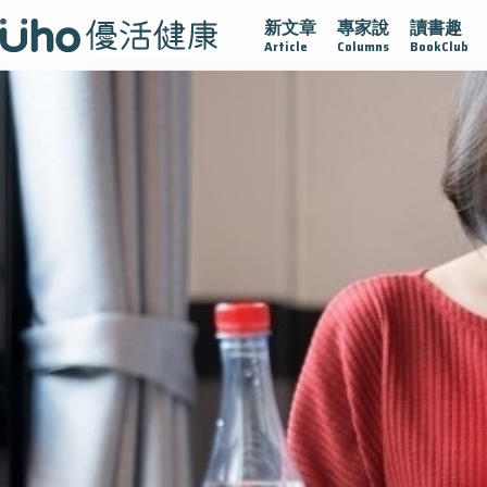
新文章
專家說
讀書趣
疫情保衛戰
再生醫學
愛的未來視
認識攝護腺肥大
Article
Columns
BookClub