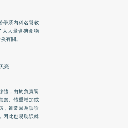
醫學系內科名譽教
了太大量含碘食物
發炎有關。
天亮
腺體，由於負責調
焦慮、體重增加或
病，卻常因為誤診
，因此也易耽誤就