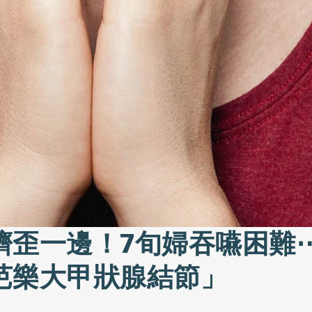
擠歪一邊！7旬婦吞嚥困難⋯
芭樂大甲狀腺結節」