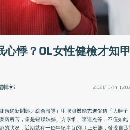
眠心悸？OL女性健檢才知
o編輯部
2021/10/14（20
健康網新聞部／綜合報導）甲狀腺機能亢進俗稱「大脖子
疾病所苦，像是蝴蝶姊姊、方季惟、李連杰等，不僅如此
節的狀況，近期就有一位年紀半百的OL上班族，發現自己