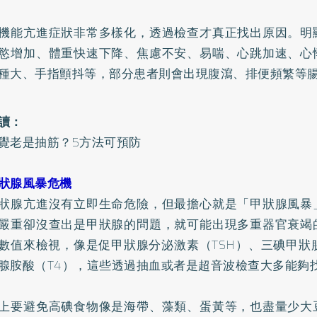
機能亢進症狀非常多樣化，透過檢查才真正找出原因。明
慾增加、體重快速下降、焦慮不安、易喘、心跳加速、心
種大、手指顫抖等，部分患者則會出現腹瀉、排便頻繁等
讀：
覺老是抽筋？5方法可預防
狀腺風暴危機
狀腺亢進沒有立即生命危險，但最擔心就是「甲狀腺風暴
嚴重卻沒查出是甲狀腺的問題，就可能出現多重器官衰竭
數值來檢視，像是促甲狀腺分泌激素（TSH）、三碘甲狀
腺胺酸（T4），這些透過抽血或者是超音波檢查大多能夠
上要避免高碘食物像是海帶、藻類、蛋黃等，也盡量少大