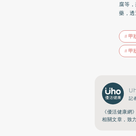
腐等，
藥，透
甲
甲
U
記
《優活健康網
相關文章，致