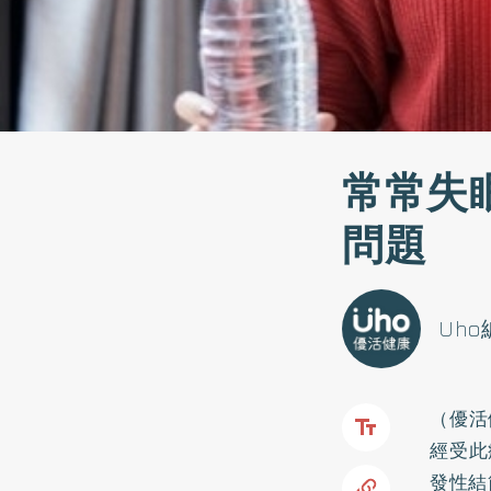
常常失
問題
Uh
（優活
經受此
發性結