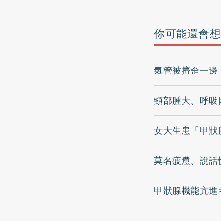
你可能還會想
氣管被擠歪一邊
頸部腫大、呼吸
女大生患「甲狀
莫名疲憊、說話
甲狀腺機能亢進