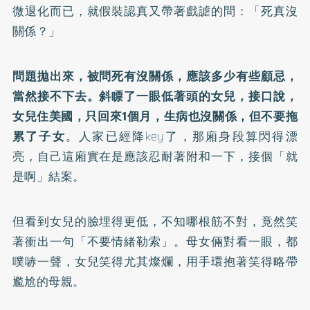
微退化而已，就假裝認真又帶著戲謔的問：「死真沒
關係？」
問題拋出來，被問死有沒關係，應該多少有些顧忌，
當然接不下去。斜瞟了一眼低著頭的女兒，接口說，
女兒住美國，只回來1個月，生病也沒關係，但不要拖
累了子女
。人家已經降key了，那廂身段算閃得漂
亮，自己這廂實在是應該忍耐著附和一下，接個「就
是啊」結案。
但看到女兒的臉埋得更低，不知哪根筋不對，竟然笑
著衝出一句「不要情緒勒索」。母女倆對看一眼，都
噗哧一聲，女兒笑得尤其燦爛，用手環抱著笑得略帶
尷尬的母親。