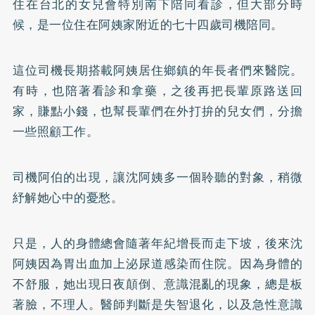
住在台北的女兒會特別南下陪同看診，但大部分時
候，是一位住在阿姨家附近的七十四歲司機陪同。
這位司機長期搭載阿姨居住鄉鎮的年長者們來醫院。
有時，也陪著看診和拿藥，之後再把長輩原路送回
家，賺點小錢，也幫長輩們在外打拚的兒女們，分擔
一些照顧工作。
司機阿伯的出現，讓沈阿姨多一個聆聽的對象，稍微
紓解她心中的憂愁。
只是，人的身體總會隨著年紀增長而走下坡，後來沈
阿姨因為胃出血加上泌尿道感染而住院。因為身體的
不舒服，她出現日夜顛倒、意識混亂的現象，總是板
著臉，不理人。醫師判斷是失智退化，以及急性意識