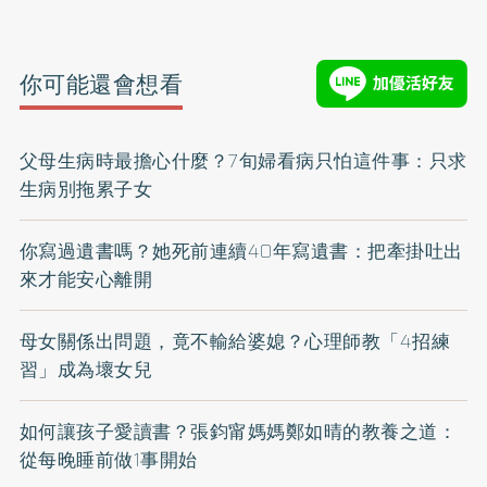
你可能還會想看
父母生病時最擔心什麼？7旬婦看病只怕這件事：只求
生病別拖累子女
你寫過遺書嗎？她死前連續40年寫遺書：把牽掛吐出
來才能安心離開
母女關係出問題，竟不輸給婆媳？心理師教「4招練
習」成為壞女兒
如何讓孩子愛讀書？張鈞甯媽媽鄭如晴的教養之道：
從每晚睡前做1事開始