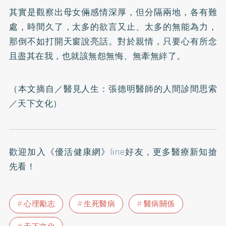
其實是觀察出母女倆感情深厚，但分隔兩地，各有難
處，時間久了，太多的欲言又止、太多的無能為力，
那倒不如打開天窗說亮話。對於親情，只要心有所念
且盡其在我，也就該無怨無悔、無牽無絆了。
（本文摘自／
醫見人生：張德明醫師的人間診間思索
／天下文化）
歡迎加入
《優活健康網》line好友
，更多醫療新知搶
先看！
心理勵志
生死醫病
醫病關係