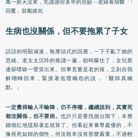
萬一那天沒來，先謝謝你多年的照顧⋯老婦看病醫「1
回覆」鼓勵彼此
生病也沒關係，但不要拖累了子女
話語的明顯減速，無厘頭式的回應，一下子亂了她的
思緒。老太太沉吟的複誦一遍，頓時矇住了，女兒那
邊卻噗哧一聲笑出來。但畢竟薑是老的辣，立刻自我
解嘲轉回來，緊接著低聲幽怨的說，「醫師真幽
默。」
一定覺得輸人不輸陣，仍不停嘴，繼續說到，其實死
都沒關係，但不要病。
也許只是要找個台階下，本應
鋪個紅地毯順著走就算了。但看起來養尊處優的，不
像視死如歸的個性，何況根本沒有那麼嚴重，不過輕