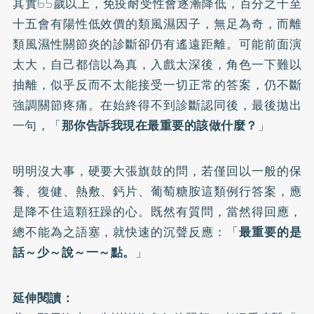
其實65歲以上，免疫耐受性會逐漸降低，百分之十至
十五會有陽性低效價的類風濕因子，無足為奇，而離
類風濕性關節炎的診斷卻仍有遙遠距離。可能前面演
太大，自己都信以為真，入戲太深後，角色一下難以
抽離，似乎反而不太能接受一切正常的答案，仍不斷
強調關節疼痛。在始終得不到診斷認同後，最後拋出
一句，「
那你告訴我現在最重要的該做什麼？
」
明明沒大事，硬要大張旗鼓的問，若僅回以一般的保
養、復健、熱敷、鈣片、葡萄糖胺這類例行答案，應
是降不住這顆狂躁的心。既然有質問，當然得回應，
總不能為之語塞，就快速的沉聲反應：「
最重要的是
話～少～說～一～點。
」
延伸閱讀：