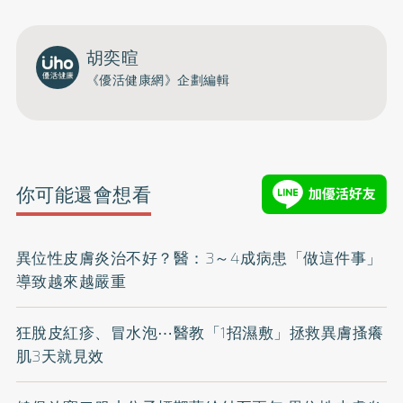
胡奕暄
《優活健康網》企劃編輯
你可能還會想看
異位性皮膚炎治不好？醫：3～4成病患「做這件事」
導致越來越嚴重
狂脫皮紅疹、冒水泡⋯醫教「1招濕敷」拯救異膚搔癢
肌3天就見效