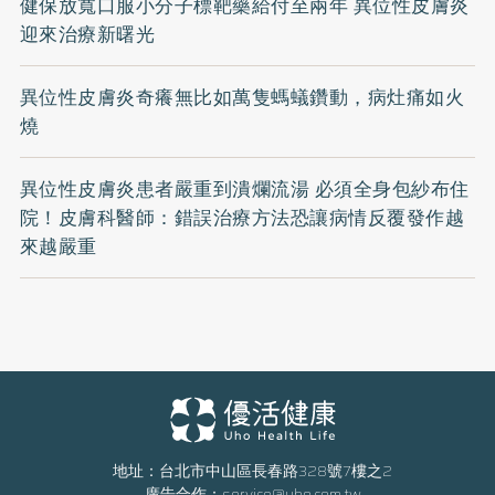
健保放寬口服小分子標靶藥給付至兩年 異位性皮膚炎
迎來治療新曙光
異位性皮膚炎奇癢無比如萬隻螞蟻鑽動，病灶痛如火
燒
異位性皮膚炎患者嚴重到潰爛流湯 必須全身包紗布住
院！皮膚科醫師：錯誤治療方法恐讓病情反覆發作越
來越嚴重
地址：台北市中山區長春路328號7樓之2
廣告合作：
service@uho.com.tw