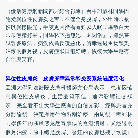
（優活健康網新聞部／綜合報導）台中21歲林同學因
飽受
異位性皮膚炎
之苦，不僅全身脫屑，外出時常被
投以異樣眼光，半夜更因搔癢而難以入眠，導致白天
常常無精打采，同學私下抱怨她「太閉俗」，雖然嘗
試許多療法，病況依舊反覆惡化，所幸透過生物製劑
治療兩個月後，皮膚症狀日漸好轉，恢復大學生應有
自信與笑容。
異位性皮膚炎 皮膚屏障異常和免疫系統過度活化
亞洲大學附屬醫院皮膚科醫師方心禹表示，患者因罹
患異位性皮膚炎，生活品質不佳，連帶影響社交狀
況，完全看不出大學生應有的自信光彩，經與患者充
分討論後，決定採用生物製劑治療，兩周後，牽絆林
同學多年的搔癢感竟然奇蹟似的逐漸消退，又經過兩
個月治療，原本總是脫屑、發紅的皮膚也幾乎恢復正