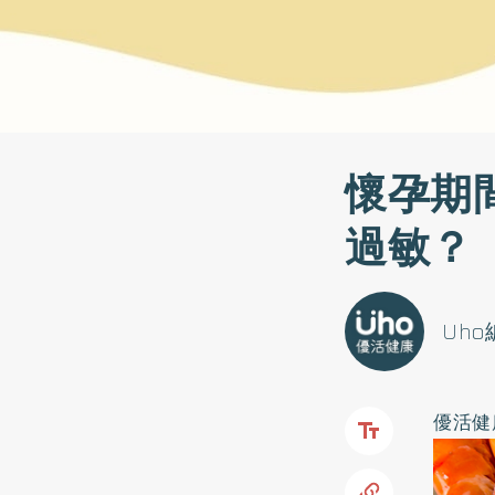
懷孕期
過敏？
Uh
優活健