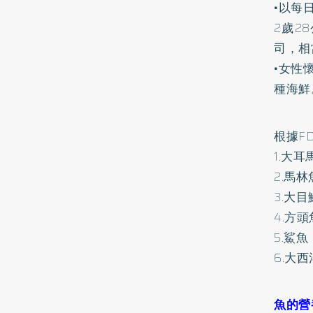
•以每
2歲2
司，相
•女性
種海鮮
根據F
1.大耳
2.馬林
3.大目
4.方
5.鯊魚
6.大西
魚的營