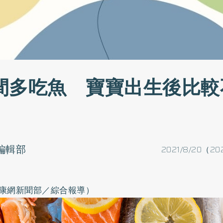
間多吃魚 寶寶出生後比較
o編輯部
2021/8/20（20
康網新聞部／綜合報導）