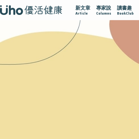
新文章
專家說
讀書趣
腺在
疫情保衛戰
再生醫學
愛的未來視
認識攝護腺肥
Article
Columns
BookClub