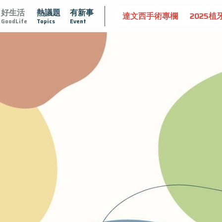
好生活
熱議題
有新事
大
守護骨骼健康
達文西手術專欄
2025植牙指南
漸
GoodLife
Topics
Event