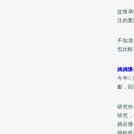
從懷孕
注的重
不知道
也比較
媽媽懷
今年6月，
獻，回
研究作
研究，
媽在懷
險較低