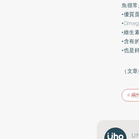
魚很常
•優質
•Ome
•維生素
•含有
•也是
（文章
兩
U