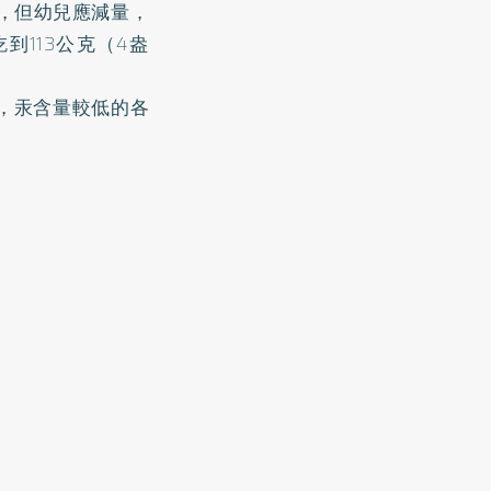
鮮，但幼兒應減量，
到113公克（4盎
），汞含量較低的各
：