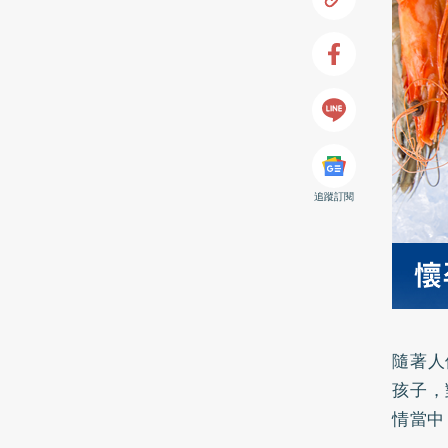
追蹤訂閱
隨著人
孩子，
情當中