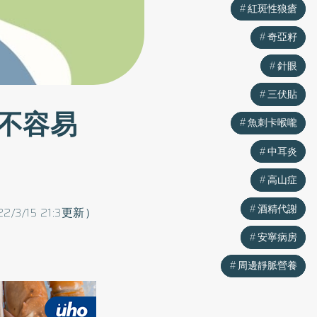
紅斑性狼瘡
紅斑性狼瘡
奇亞籽
奇亞籽
針眼
針眼
三伏貼
三伏貼
不容易
魚刺卡喉嚨
魚刺卡喉嚨
中耳炎
中耳炎
高山症
高山症
酒精代謝
酒精代謝
22/3/15 21:3更新）
安寧病房
安寧病房
周邊靜脈營養
周邊靜脈營養