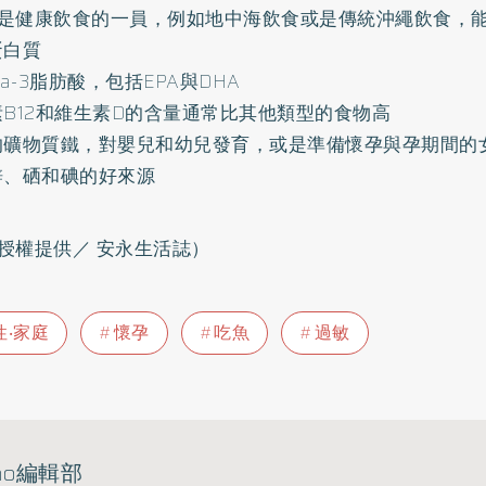
是健康飲食的一員，例如地中海飲食或是傳統沖繩飲食，
蛋白質
ga-3脂肪酸，包括EPA與
DHA
B12和
維生素D
的含量通常比其他類型的食物高
的礦物質鐵，對嬰兒和幼兒發育，或是準備懷孕與孕期間的
鋅
、硒和碘的好來源
授權提供／ 安永生活誌）
性‧家庭
懷孕
吃魚
過敏
ho編輯部