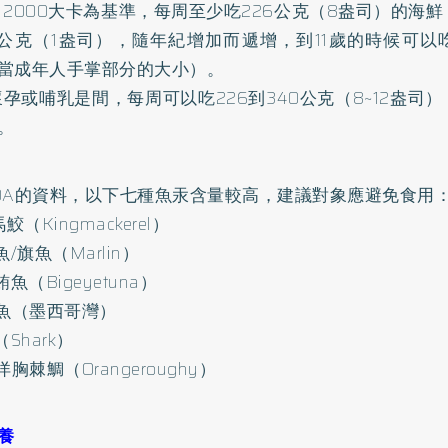
日2000大卡為基準，每周至少吃226公克（8盎司）的海
8公克（1盎司），隨年紀增加而遞增，到11歲的時候可以吃
當成年人手掌部分的大小）。
懷孕或哺乳是間，每周可以吃226到340公克（8~12盎司
。
DA的資料，以下七種魚汞含量較高，建議對象應避免食用
馬鮫（Kingmackerel）
魚/旗魚（Marlin）
鮪魚（Bigeyetuna）
頭魚（墨西哥灣）
（Shark）
洋胸棘鯛（Orangeroughy）
養