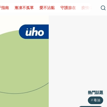
凍不孤單
愛不沾黏
守護腺在
疫情保衛戰
再生醫學
熱門話題
熱門話題
毒油
毒油