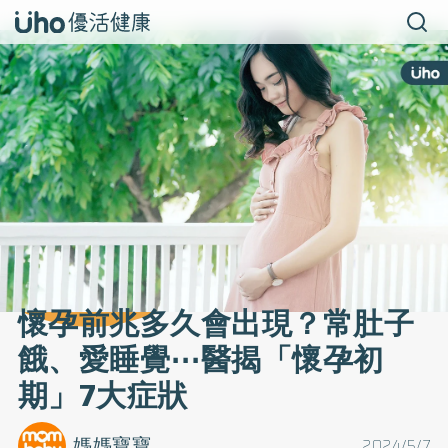
懷孕前兆多久會出現？常肚子
餓、愛睡覺⋯醫揭「懷孕初
期」7大症狀
媽媽寶寶
2024/5/7