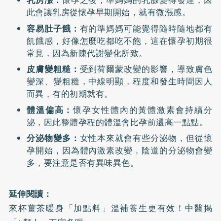
乳房漲：
懷孕之後，準媽媽的乳腺變得發達，因
此會讓乳房從懷孕早期開始，就有微漲感。
容易肚子餓：
有的準媽媽可能覺得隨時隨地都有
飢餓感，好像怎麼吃都吃不飽，這在懷孕初期很
常見，因為新陳代謝變化所致。
皮膚變粗糙：
受到荷爾蒙改變的影響，導致膚色
變深、變粗糙，中線明顯，程度和發生時間因人
而異，有的初期就有。
體溫偏高：
懷孕女性體內的黃體激素會持續分
泌，因此整體孕程的體溫會比孕前還高一點點。
分泌物變多：
女性本來就會有些分泌物，但從懷
孕開始，因為體內激素改變，陰道的分泌物會變
多，要注意是否有異味異色。
延伸閱讀：
來杯薑茶暖身「加點料」溫補養生更有效！中醫揭