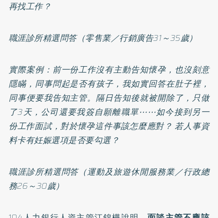
再找工作？
職涯診所精選問答（零售業／行銷廣告31～35歲）
實際案例：前一份工作沒有主動告知懷孕，也沒刻意
隱瞞，同事問起是否有孩子，我如實回答在肚子裡，
同事便要我告知主管。隔日告知後就被開除了，只做
了3天，公司還要我簽自願離職單⋯⋯如今接到另一
份工作面試，對於懷孕這件事該怎麼應對？ 若人事資
料卡有妊娠選項是否要勾選？
職涯診所精選問答（運動及旅遊休閒服務業／行政總
務26～30歲）
104人力銀行人資主管江錦樺說明
，面談主管不應該