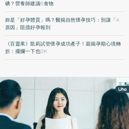
碘？營養師建議6食物
妳是「好孕體質」嗎？醫揭自然懷孕技巧：別讓「4
原因」阻擋好孕報到
《百靈果》凱莉試管懷孕成功產子！親揭孕期心境轉
折：擺爛一下也OK