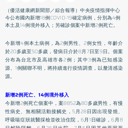
（優活健康網新聞部／綜合報導）中央疫情指揮中心
今公布國內新增18例COVID-19確定病例，分別為4例
本土及14例境外移入；另確診個案中新增2例死亡。
今新增4例本土病例，為2例男性、2例女性，年齡介
於20多歲至50多歲，發病日介於8月7日至9日。個案
分布為台北市及高雄市各2例；其中3例為已知感染
源、1例關聯不明，將持續進行疫情調查，以釐清感染
源。
新增2例死亡、14例境外移入
今新增2例死亡個案中，案8852為80多歲男性，有慢
性病史、無相關活動接觸史，5月28日因出現發燒、
呼吸喘症狀就醫採檢並收治住院，6月1日確診，6月8
日解除隔離，6月26日出院，7月5日因其他原因死