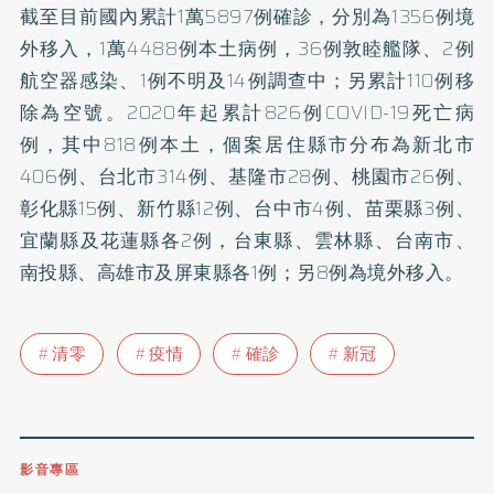
截至目前國內累計1萬5897例確診，分別為1356例境
外移入，1萬4488例本土病例，36例敦睦艦隊、2例
航空器感染、1例不明及14例調查中；另累計110例移
除為空號。2020年起累計826例COVID-19死亡病
例，其中818例本土，個案居住縣市分布為新北市
406例、台北市314例、基隆市28例、桃園市26例、
彰化縣15例、新竹縣12例、台中市4例、苗栗縣3例、
宜蘭縣及花蓮縣各2例，台東縣、雲林縣、台南市、
南投縣、高雄市及屏東縣各1例；另8例為境外移入。
清零
疫情
確診
新冠
影音專區
0809-091-257