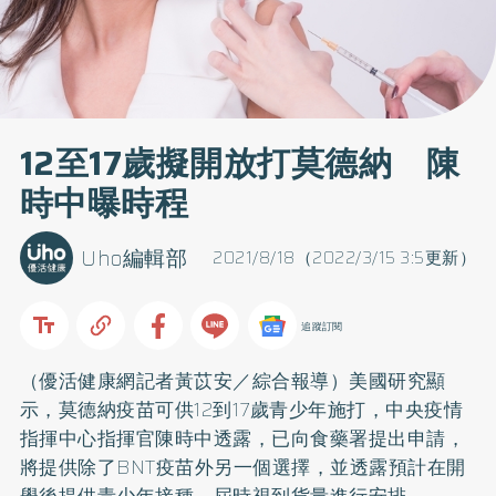
12至17歲擬開放打莫德納 陳
時中曝時程
Uho編輯部
2021/8/18（2022/3/15 3:5更新）
追蹤訂閱
（優活健康網記者黃苡安／綜合報導）美國研究顯
示，莫德納疫苗可供12到17歲青少年施打，中央疫情
指揮中心指揮官陳時中透露，已向食藥署提出申請，
將提供除了BNT疫苗外另一個選擇，並透露預計在開