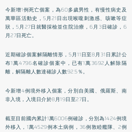
今新增1例死亡個案，為60多歲男性，有慢性病史及
萬華區活動史，5月21日出現喉嚨刺激感、咳嗽等症
狀，5月27日就醫採檢並住院治療，6月3日確診，6
月27日死亡。
近期確診個案解隔離情形，5月11日至8月31日累計公
布1萬4796名確診個案中，已有1萬3692人解除隔
離，解隔離人數達確診人數92.5％。
今新增4例境外移入個案，分別自美國、俄羅斯、南
非入境，入境日介於8月19日至27日。
截至目前國內累計1萬6006例確診，分別為1424例境
外移入，1萬4529例本土病例，36例敦睦艦隊、2例