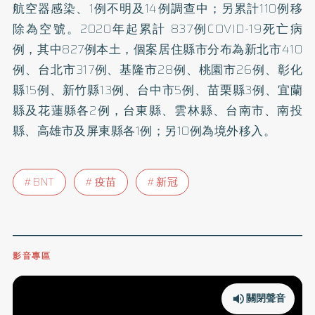
航空器感染、1例不明及14例調查中；另累計110例移
除為空號。2020年起累計 837例COVID-19死亡病
例，其中827例本土，個案居住縣市分布為新北市410
例、台北市317例、基隆市28例、桃園市26例、彰化
縣15例、新竹縣13例、台中市5例、苗栗縣3例、宜蘭
縣及花蓮縣各2例，台東縣、雲林縣、台南市、南投
縣、高雄市及屏東縣各1例；另10例為境外移入。
BNT
疫苗
新冠
影音專區
關閉聲音