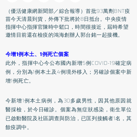
（優活健康網新聞部／綜合報導）首批93萬劑BNT疫
苗今天清晨到貨，外傳下批將於8日抵台。中央疫情
指揮中心指揮官陳時中鬆口，時間很接近，屆時希望
邀情目前還在檢疫的鴻海創辦人郭台銘一起接機。
今增1例本土、1例死亡個案
此外，指揮中心今公布國內新增5例COVID-19確定病
例，分別為1例本土及4例境外移入；另確診個案中新
增1例死亡。
今新增1例本土病例，為30多歲男性，因其他原因就
醫採檢，於今日確診。個案為無症狀感染，衛生單位
已啟動醫院及社區調查與防治，已匡列接觸者1名，其
餘疫調中。