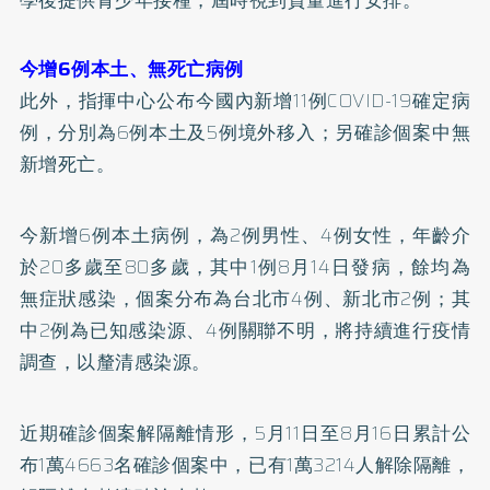
學後提供青少年接種，屆時視到貨量進行安排。
今增6例本土、無死亡病例
此外，指揮中心公布今國內新增11例COVID-19確定病
例，分別為6例本土及5例境外移入；另確診個案中無
新增死亡。
今新增6例本土病例，為2例男性、4例女性，年齡介
於20多歲至80多歲，其中1例8月14日發病，餘均為
無症狀感染，個案分布為台北市4例、新北市2例；其
中2例為已知感染源、4例關聯不明，將持續進行疫情
調查，以釐清感染源。
近期確診個案解隔離情形，5月11日至8月16日累計公
布1萬4663名確診個案中，已有1萬3214人解除隔離，