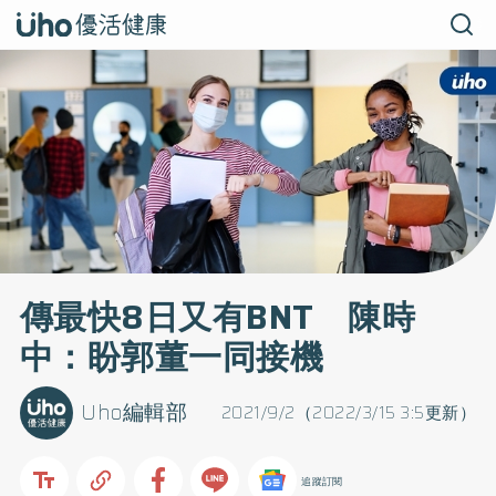
傳最快8日又有BNT 陳時
中：盼郭董一同接機
Uho編輯部
2021/9/2（2022/3/15 3:5更新）
追蹤訂閱