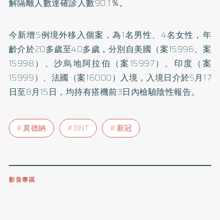
解隔離人數達確診人數90.1％。
今新增5例境外移入個案，為1名男性、4名女性，年
齡介於20多歲至40多歲，分別自美國（案15996、案
15998）、沙烏地阿拉伯（案15997）、印度（案
15999）、法國（案16000）入境，入境日介於5月17
日至8月15日，均持有搭機前3日內檢驗陰性報告。
莫德納
BNT
新冠
影音專區
0809-091-257
立即撥打服務專線
開啟聲音