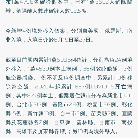
布1萬4796名確診個案中，已有1萬3692人解除隔
離，解隔離人數達確診人數92.5％。
今新增4例境外移入個案，分別自美國、俄羅斯、南
非入境，入境日介於8月19日至27日。
截至目前國內累計1萬6006例確診，分別為1424例境
外移入，1萬4529例本土病例，36例敦睦艦隊、2例
航空器感染、1例不明及14例調查中；另累計110例移
除為空號。2020年起累計 837例COVID-19死亡病
例，其中827例本土，個案居住縣市分布為新北市410
例、台北市317例、基隆市28例、桃園市26例、彰化
縣15例、新竹縣13例、台中市5例、苗栗縣3例、宜蘭
縣及花蓮縣各2例，台東縣、雲林縣、台南市、南投
縣、高雄市及屏東縣各1例；另10例為境外移入。