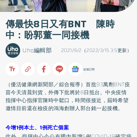
傳最快8日又有BNT 陳時
中：盼郭董一同接機
Uho編輯部
2021/9/2（2022/3/15 3:5更新）
追蹤訂閱
（優活健康網新聞部／綜合報導）首批93萬劑BNT疫
苗今天清晨到貨，外傳下批將於8日抵台。中央疫情
指揮中心指揮官陳時中鬆口，時間很接近，屆時希望
邀情目前還在檢疫的鴻海創辦人郭台銘一起接機。
今增1例本土、1例死亡個案
此外，指揮中心今公布國內新增5例COVID-19確定病