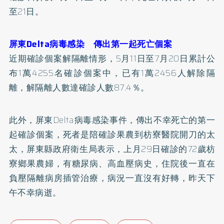
至21日。
屏東Delta病毒感染 傳出第一起死亡個案
近期確診個案解隔離情形，5月11日至7月20日累計公
布1萬4255名確診個案中，已有1萬2456人解除隔
離，解隔離人數達確診人數87.4％。
此外，屏東Delta病毒感染事件，傳出不幸死亡的第一
起確診個案，死者是陪確診果農到枋寮醫院開刀的太
太，屏東縣政府衛生局表示，上月29日確診的72歲枋
寮鄉果農婦，有
糖尿病
、
高血壓
病史，住院後一直在
負壓隔離病房插管治療，病況一直沒有好轉，昨天下
午不幸病逝。