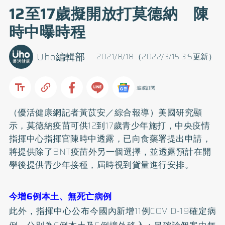
12至17歲擬開放打莫德納 陳
時中曝時程
Uho編輯部
2021/8/18（2022/3/15 3:5更新）
追蹤訂閱
（優活健康網記者黃苡安／綜合報導）美國研究顯
示，莫德納疫苗可供12到17歲青少年施打，中央疫情
指揮中心指揮官陳時中透露，已向食藥署提出申請，
將提供除了BNT疫苗外另一個選擇，並透露預計在開
學後提供青少年接種，屆時視到貨量進行安排。
今增6例本土、無死亡病例
此外，指揮中心公布今國內新增11例COVID-19確定病