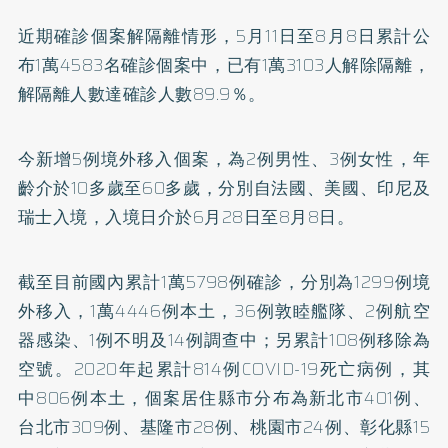
近期確診個案解隔離情形，5月11日至8月8日累計公
布1萬4583名確診個案中，已有1萬3103人解除隔離，
解隔離人數達確診人數89.9％。
今新增5例境外移入個案，為2例男性、3例女性，年
齡介於10多歲至60多歲，分別自法國、美國、印尼及
瑞士入境，入境日介於6月28日至8月8日。
截至目前國內累計1萬5798例確診，分別為1299例境
外移入，1萬4446例本土，36例敦睦艦隊、2例航空
器感染、1例不明及14例調查中；另累計108例移除為
空號。2020年起累計814例COVID-19死亡病例，其
中806例本土，個案居住縣市分布為新北市401例、
台北市309例、基隆市28例、桃園市24例、彰化縣15