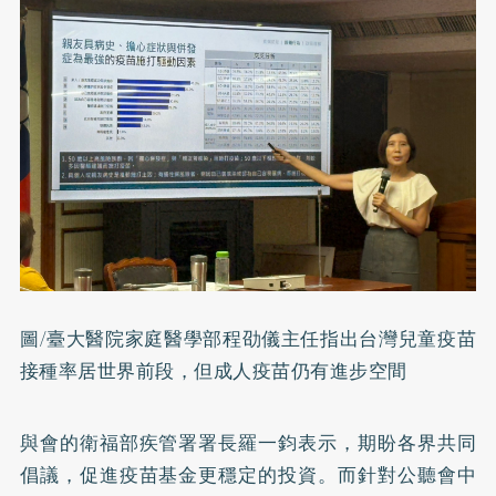
圖/臺大醫院家庭醫學部程劭儀主任指出台灣兒童疫苗
接種率居世界前段，但成人疫苗仍有進步空間
與會的衛福部疾管署署長羅一鈞表示，期盼各界共同
倡議，促進疫苗基金更穩定的投資。而針對公聽會中