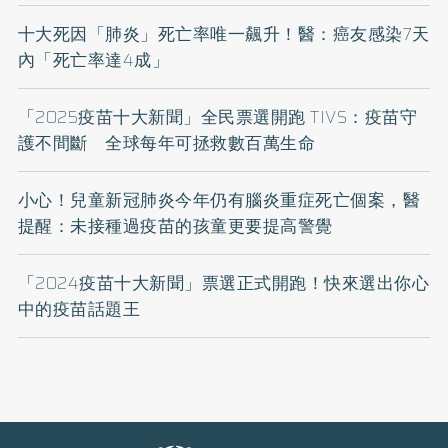
十大死因「肺炎」死亡率唯一飆升！醫：癌友感染7天
內「死亡率達4成」
「2025疫苗十大新聞」全民票選開跑 TIVS：疫苗守
護不間斷 全球每年可拯救數百萬生命
小心！兒童新冠肺炎今年仍有腦炎重症死亡個案，醫
提醒：未接種過疫苗的孩童更要提高警覺
「2024疫苗十大新聞」票選正式開跑！快來選出你心
中的疫苗話題王