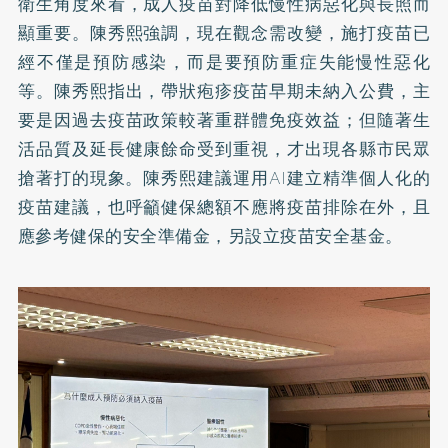
衛生角度來看，成人疫苗對降低慢性病惡化與長照而
顯重要。陳秀熙強調，現在觀念需改變，施打疫苗已
經不僅是預防感染，而是要預防重症失能慢性惡化
等。陳秀熙指出，帶狀疱疹疫苗早期未納入公費，主
要是因過去疫苗政策較著重群體免疫效益；但隨著生
活品質及延長健康餘命受到重視，才出現各縣市民眾
搶著打的現象。陳秀熙建議運用AI建立精準個人化的
疫苗建議，也呼籲健保總額不應將疫苗排除在外，且
應參考健保的安全準備金，另設立疫苗安全基金。