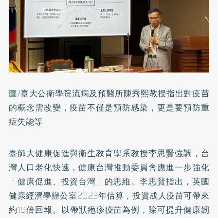
圖/臺大公衛學院流病及預醫所陳秀熙教授指出對疫苗
的概念需改變，疫苗不僅是預防感染，更是要預防重
症失能等
臺師大健康促進與衛生教育學系教授李思賢強調，台
灣人口老化快速，健康台灣推動委員會應進一步強化
「健康促進、投資台灣」的思維。李思賢指出，英國
健康經濟學辦公室2023年估算，投資成人疫苗可帶來
約19倍回報。以帶狀疱疹疫苗為例，除可提升健康韌