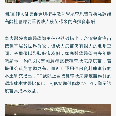
圖/臺師大健康促進與衛生教育學系李思賢教授強調超
高齡社會應要重視成人疫苗帶來的高投資報酬
臺大醫院家庭醫學部主任程劭儀指出，台灣兒童疫苗
接種率居於世界前段，但成人疫苗仍有很大的進步空
間。程劭儀以帶狀疱疹為例，家庭醫學醫學會去年民
調顯示，約8成民眾願意考慮接種帶狀疱疹疫苗，若
提供公費則意願更高。而近期運用健保資料庫進行的
本土研究指出，50歲以上曾接種帶狀疱疹疫苗族群的
遞增成本效果比值(ICER)低於願付價格(WTP)，顯示該
疫苗具成本效益。