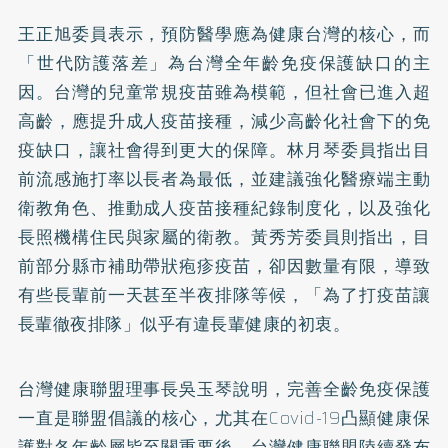
王正旭委員表示，預防醫學應為健康台灣的核心，而
「世代防護落差」為台灣全年齡免疫保護缺口的主
因。台灣的兒童常規疫苗雖為模範，但社會已進入超
高齡，應提升成人疫苗接種，減少高齡化社會下的免
疫缺口，讓社會得到更大的保障。林月琴委員指出目
前流感施打率以長者為最低，並建議強化醫療端主動
衛教角色、推動成人疫苗接種紀錄制度化，以及強化
長照機構住民與家屬的衛教。黃秀芳委員則指出，目
前部分縣市補助帶狀疱疹疫苗，卻因數量有限，導致
有些長輩前一天甚至半夜排隊等候，「為了打疫苗讓
長輩徹夜排隊」似乎有違長輩健康的初衷。
台灣健康聯盟理事長吳玉琴說明，完善全齡免疫保護
一直是聯盟倡議的核心，尤其在Covid-19凸顯健康保
護對各年齡層皆至關重要後，台灣健康聯盟陸續發布