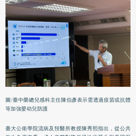
圖/臺中榮總兒感科主任陳伯彥表示需透過疫苗或抗體
等加強嬰幼兒防護
臺大公衛學院流病及預醫所教授陳秀熙指出，從公共