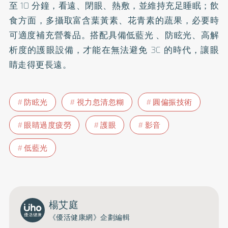
至 10 分鐘，看遠、閉眼、熱敷，並維持充足睡眠；飲
食方面，多攝取富含葉黃素、花青素的蔬果，必要時
可適度補充營養品。搭配具備低藍光 、防眩光、高解
析度的護眼設備，才能在無法避免 3C 的時代，讓眼
睛走得更長遠。
防眩光
視力忽清忽糊
圓偏振技術
眼睛過度疲勞
護眼
影音
低藍光
楊艾庭
《優活健康網》企劃編輯