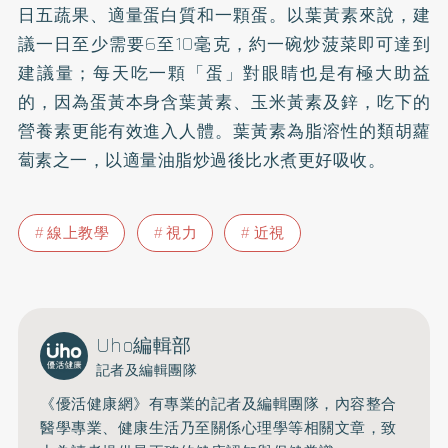
日五蔬果、適量蛋白質和一顆蛋。以
葉黃素
來說，建
議一日至少需要6至10毫克，約一碗炒菠菜即可達到
建議量；每天吃一顆「蛋」對眼睛也是有極大助益
的，因為蛋黃本身含葉黃素、玉米黃素及
鋅
，吃下的
營養素更能有效進入人體。葉黃素為脂溶性的類胡蘿
蔔素之一，以適量油脂炒過後比水煮更好吸收。
線上教學
視力
近視
Uho編輯部
記者及編輯團隊
《優活健康網》有專業的記者及編輯團隊，內容整合
醫學專業、健康生活乃至關係心理學等相關文章，致