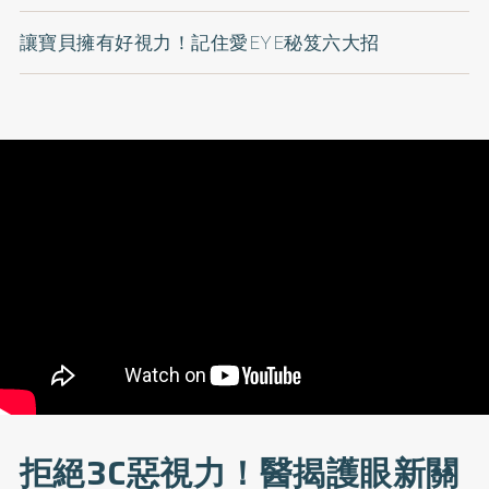
讓寶貝擁有好視力！記住愛EYE秘笈六大招
拒絕3C惡視力！醫揭護眼新關