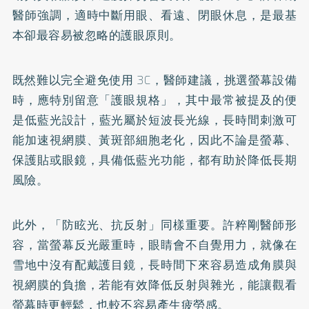
醫師強調，適時中斷用眼、看遠、閉眼休息，是最基
本卻最容易被忽略的護眼原則。
既然難以完全避免使用 3C，醫師建議，挑選螢幕設備
時，應特別留意「護眼規格」，其中最常被提及的便
是低
藍光
設計，藍光屬於短波長光線，長時間刺激可
能加速視網膜、黃斑部細胞老化，因此不論是螢幕、
保護貼或眼鏡，具備低
藍光
功能，都有助於降低長期
風險。
此外，「防眩光、抗反射」同樣重要。許粹剛醫師形
容，當螢幕反光嚴重時，眼睛會不自覺用力，就像在
雪地中沒有配戴護目鏡，長時間下來容易造成角膜與
視網膜的負擔，若能有效降低反射與雜光，能讓觀看
螢幕時更輕鬆，也較不容易產生疲勞感。