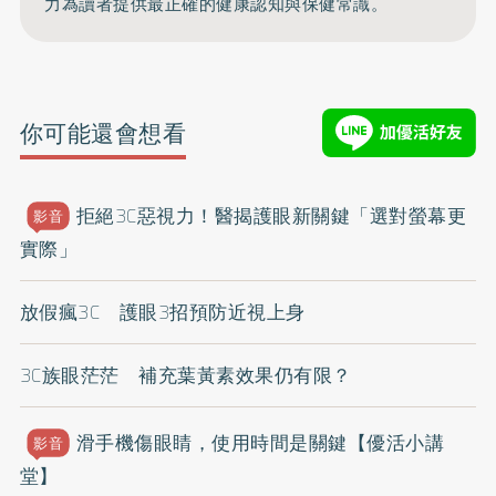
力為讀者提供最正確的健康認知與保健常識。
你可能還會想看
拒絕3C惡視力！醫揭護眼新關鍵「選對螢幕更
影音
實際」
放假瘋3C 護眼3招預防近視上身
3C族眼茫茫 補充葉黃素效果仍有限？
滑手機傷眼睛，使用時間是關鍵【優活小講
影音
堂】