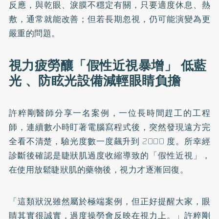
反應，與乾眼、淚膜不穩定有關，只要適度休息、熱
敷，通常就能改善；但若長期忽視，仍可能演變為更
嚴重的問題。
視力疲勞釀「假性近視暴增」 低藍
光 、防眩光設備減輕眼睛負擔
許粹剛醫師分享一名案例，一位長時間趕工的工程
師，連續數小時盯著電腦寫程式後，突然發現遠方完
全看不清楚，驗光度數一度飆升到 2000 度。所幸經
診斷後確認是睫狀肌過度收縮導致的「假性近視」，
在使用放鬆睫狀肌的藥物後，視力才逐漸回復。
「這類狀況雖然屬於極端案例，但正好提醒大家，眼
睛其實很誠實，過度操勞會反映在視力上。」許粹剛