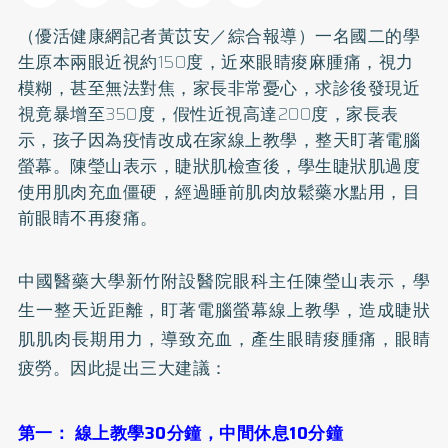
（優活健康網記者黃苡安／綜合報導）一名國二的學
生原本兩眼近視約150度，近來眼睛痠麻腫痛，視力
模糊，甚至無法對焦，家長非常憂心，求診後發現近
視竟暴增至350度，假性近視高達200度，家長表
示，孩子因為疫情改成在家線上教學，整天盯著電腦
螢幕。陳瑩山表示，睫狀肌檢查後，學生睫狀肌過度
使用肌肉充血僵硬，經過睡前肌肉放鬆藥水點用，目
前眼睛不再痠痛。
中國醫藥大學新竹附設醫院眼科主任陳瑩山表示，學
生一整天近距離，盯著電腦螢幕線上教學，造成睫狀
肌肌肉長期用力，導致充血，產生眼睛痠腫痛，眼睛
疲勞。因此提出三大建議：
第一： 線上教學30分鐘，中間休息10分鐘