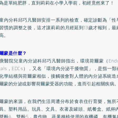
為是單純
肥胖
，直到莉莉在小學入學前，初經竟然來了！
童內分科邱巧凡醫師安排一系列的檢查，確定診斷為「性
習慣的調整之後，這才讓莉莉的月經延到13歲才報到，最
高。
爾蒙是什麼？
醫院兒童內分泌科邱巧凡醫師指出，環境荷爾蒙（Endocrine-
micals，EDCs），又名「環境內分泌干擾物質」，是指一
化學結構與荷爾蒙相似，接觸後會對人體的內分泌系統造
爾蒙的分泌或影響荷爾蒙受器的功能，進而引起相關疾病
爾蒙的來源，在我們生活周遭分布於食衣住行育樂，無所
具、塑料用品、玩具、文具、衣著及罐頭、紙餐盒、紙杯內
雙酚A、雙酚S，農作物、蔬果種植使用的有機磷、有機氯