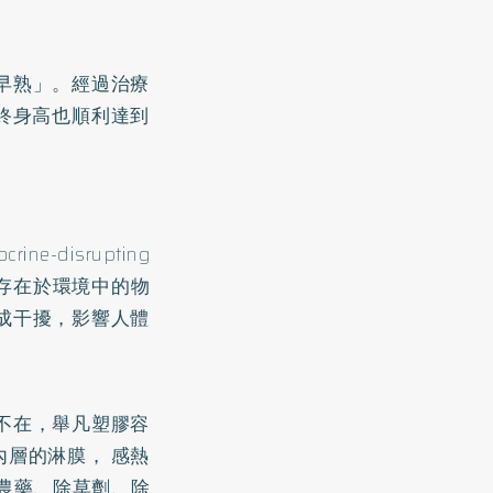
早熟」。經過治療
終身高也順利達到
disrupting
類存在於環境中的物
成干擾，影響人體
。
不在，舉凡塑膠容
層的淋膜， 感熱
農藥、除草劑、除