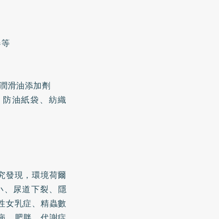
器等
料和潤滑油添加劑
塗料、防油紙袋、紡織
究發現，環境荷爾
小、尿道下裂、隱
性女乳症、精蟲數
病、肥胖、代謝症