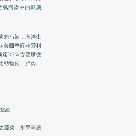
空氣污染中的戴奧
蒙的污染，海洋生
7年美國華府非營利
高達83％含塑膠微
此動物皮、肥肉、
複寫紙
）
除蟲劑之蔬菜、水果等農