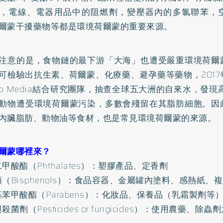
，電線、電器用品中的阻燃劑，變壓器內的多氯聯苯，
爾蒙干擾藥物等都是環境荷爾蒙的重要來源。
注意的是，食物鏈的最下游「大海」也遭受嚴重環境荷爾
可檢驗出抗生素、荷爾蒙、化療藥、避孕藥等藥物，201
rb Media結合研究團隊，抽查全球五大洲的自來水，發現
動物遭受環境荷爾蒙污染，多數會殘留在其脂肪細胞。因
內臟脂肪、動物油等食材，也是常見環境荷爾蒙的來源。
爾蒙哪裡來？
二甲酸酯（Phthalates）：塑膠產品、定香劑
類（Bisphenols）：食品容器、金屬罐內塗料、感熱紙、
基苯甲酸酯（Parabens）：化妝品、保養品（乳霜製劑等
殺菌劑（Pesticides or fungicides）：使用農藥、