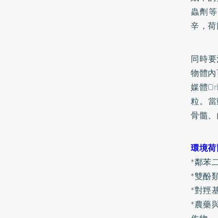
蟲劑等
辛，荷
同時要
物體內
媒體O
粒。當
骨髓、
環境荷
*鄰苯
*雙酚
*對羥
*農藥與