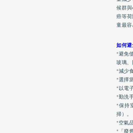
候群與
癌等荷
童最容
如何避
*避免
玻璃、
*減少
*選擇
*以電
*勤洗
*保持
掃）。
*空氣
*「廢