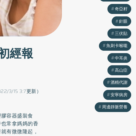
奇亞籽
奇亞籽
針眼
針眼
三伏貼
三伏貼
魚刺卡喉嚨
魚刺卡喉嚨
初經報
中耳炎
中耳炎
高山症
高山症
酒精代謝
酒精代謝
022/3/15 3:7更新）
安寧病房
安寧病房
周邊靜脈營養
周邊靜脈營養
塑膠容器盛裝食
時也常拿媽媽的香
房就有微微隆起，