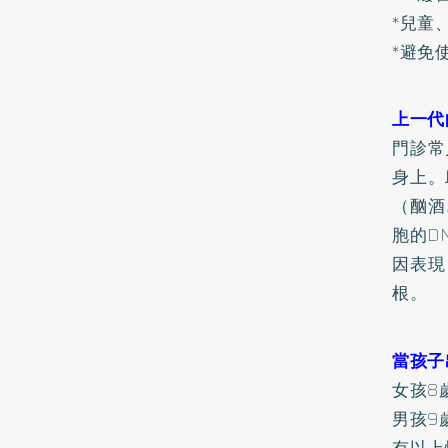
*兒童
*避免
上一代
門診常
身上。
（酗酒
胞的D
因表現
根。
當孩子
女孩8
男孩9
有以上