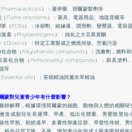
Pharmaceuticals）：避孕藥、荷爾蒙製劑等
（Flame retardents）：家具、電器用品、地毯背襯等
聯苯（PCBs）：冷卻劑、絕緣液、潤滑劑、變壓器、電容
激素（Phytoestrogens）：純化之大豆異黃酮
辛（Dioxins）：特定工業製成之燃燒排放、空氣污染
化合物（Alkylphenolic compounds）：洗滌劑，燃
基化合物（Perfluoroalkyl compounds）：廚具
毯等
Essential oils）：茶樹精油與薰衣草精油
爾蒙對兒童青少年有什麼影響？
醫師解釋，根據環境荷爾蒙的細胞、動物與人體的相關研
會造成胎兒生長遲滯、早產、低出生體重、男嬰陰莖短
孩性早熟、初經過早、多囊性卵巢症群、早發性停經、男
、精蟲品質下降、不孕，增加青少年與成人罹患甲狀腺疾