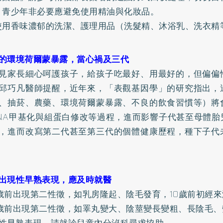
、青少年非必要應避免使用精油與化妝品。
使用香味濃郁的洗潔、護理用品（洗髮精、沐浴乳、洗衣精
的環境荷爾蒙暴露，當心禍及三代
見家長細心呵護孩子，給孩子吃最好、用最好的，但偏偏
邱巧凡醫師提醒，近年來，「表觀基因學」的研究指出，
、抽菸、農藥、環境荷爾蒙暴露、不良的飲食習慣等）將
NA甲基化與組蛋白修改等過程，進而影響子代甚至母體胎
，進而改寫第二代甚至第三代的個體健康歷程，種下子代
出現性早熟表現，應及時就醫
歲前出現第二性徵，如乳房隆起、陰毛發育，10歲前初經來
歲前出現第二性徵，如睪丸變大、陰莖變長變粗、長陰毛、
性早熟表現，請就診兒童內分泌科尋求協助。