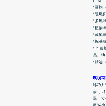
作物
*藥物（
*阻燃劑
*多氯
*植物雌
*戴奧
*烷基酚
*全氟烷
品、地
*精油（
環境荷
邱巧凡
蒙可能
睪，女
量減少