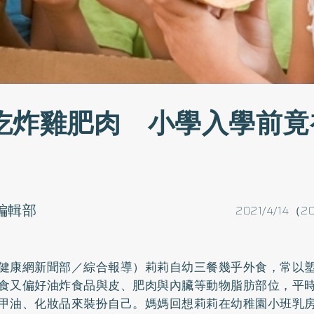
吃炸雞肥肉 小學入學前竟
o編輯部
2021/4/14（2
健康網新聞部／綜合報導）莉莉自幼三餐幾乎外食，常以
食又偏好油炸食品與皮、肥肉與內臟等動物脂肪部位，平
甲油、化妝品來裝扮自己。媽媽回想莉莉在幼稚園小班乳