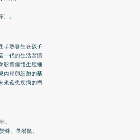
等）。
性早熟發生在孩子
這一代的生活習慣
會影響個體生殖細
兒內精卵細胞的基
未來罹患疾病的禍
潮。
變聲、長鬍鬚。