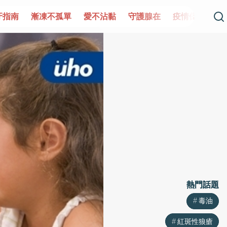
單
愛不沾黏
守護腺在
疫情保衛戰
再生醫學
愛的未
熱門話題
熱門話題
毒油
毒油
紅斑性狼瘡
紅斑性狼瘡