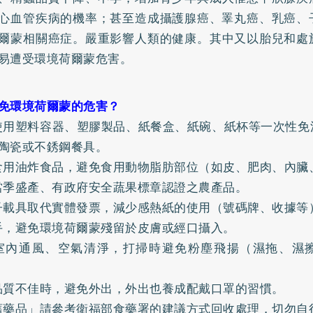
心血管疾病的機率；甚至造成攝護腺癌、睪丸癌、
乳癌
、
爾蒙相關癌症。嚴重影響人類的健康。其中又以胎兒和處
易遭受環境荷爾蒙危害。
免環境荷爾蒙的危害？
使用塑料容器、塑膠製品、紙餐盒、紙碗、紙杯等一次性免
陶瓷
或不銹鋼餐具。
食用油炸食品，避免食用動物脂肪部位（如皮、肥肉、內臟
當季盛產、有政府安全蔬果標章認證之農產品。
子載具取代實體發票，減少感熱紙的使用（號碼牌、收據等
手，避免環境荷爾蒙殘留於皮膚或經口攝入。
室內通風、空氣清淨，打掃時避免粉塵飛揚（濕拖、濕
品質不佳時，避免外出，外出也養成配戴口罩的習慣。
舊藥品」請參考衛福部食藥署的建議方式回收處理，切勿自