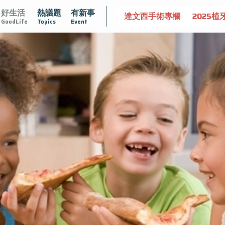
好生活
熱議題
有新事
守護骨骼健康
達文西手術專欄
2025植牙指南
漸凍不孤
GoodLife
Topics
Event