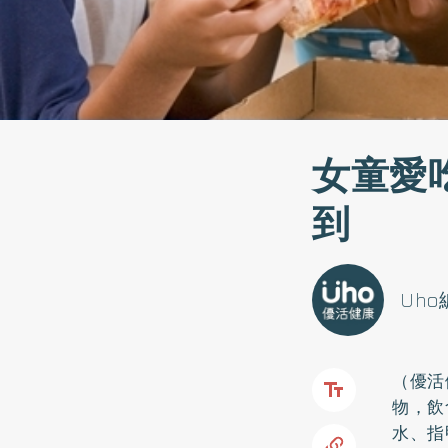
女童愛
到
Uh
（優活
物，飲
水、指