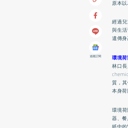
原本以
經過兒
與生活
遺傳身
追蹤訂閱
環境荷
林口長庚
che
質，其
本身荷
環境荷
器、餐
紙中的