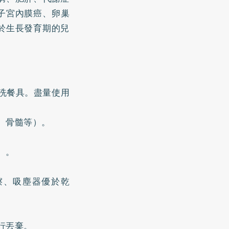
子宮內膜癌、卵巢
於生長發育期的兒
洗餐具。盡量使用
、骨髓等）。
）。
擦、吸塵器優於乾
行丟棄。