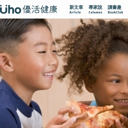
新文章
專家說
讀書趣
疫情保衛戰
再生醫學
愛的未來視
認識攝護腺肥大
Article
Columns
BookClub