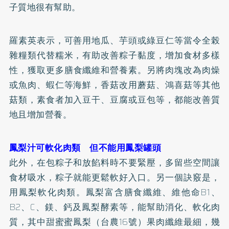
子質地很有幫助。
羅素英表示，可善用地瓜、芋頭或綠豆仁等當令全榖
雜糧類代替糯米，有助改善粽子黏度，增加食材多樣
性，獲取更多
膳食纖維
和營養素。另將肉塊改為肉燥
或魚肉、蝦仁等海鮮，香菇改用蘑菇、鴻喜菇等其他
菇類，素食者加入豆干、豆腐或豆包等，都能改善質
地且增加營養。
鳳梨汁可軟化肉類 但不能用鳳梨罐頭
此外，在包粽子和放餡料時不要緊壓，多留些空間讓
食材吸水，粽子就能更鬆軟好入口。另一個訣竅是，
用鳳梨軟化肉類。鳳梨富含膳食纖維、維他命B1、
B2、C、鎂、
鈣
及鳳梨
酵素
等，能幫助消化、軟化肉
質，其中甜蜜蜜鳳梨（台農16號）果肉纖維最細，幾