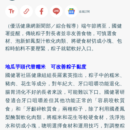
追蹤訂閱
（優活健康網新聞部／綜合報導）端午節將至，國健
署提醒，傳統粽子對長者並非友善食物，可慎選食
材、泡新鮮鳳梨汁軟化肉類、將硬食材切成小塊、包
粽時餡料不要壓緊，粽子就鬆軟好入口。
地瓜芋頭代替糯米 可改善粽子黏度
國健署社區健康組組長羅素英指出，粽子中的糯米、
豬肉、花生等成分，對年紀大、牙口咀嚼功能退化、
腸胃消化不好的長者來說，可能難以下口。國健署研
發適合牙口咀嚼差但其他功能正常的「容易咬軟質
食」和「牙齦碎軟質食」兩種粽子，除了利用國產鳳
梨醃製軟化肉類，將糯米和花生等較硬食材，洗淨泡
水和切成小塊，聰明選擇食材和運用技巧，對調整粽