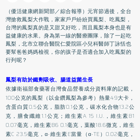
（優活健康網新聞部／綜合報導）元宵節過後，全台
灣搶救鳳梨大作戰，家家戶戶紛紛買鳳梨、吃鳳梨，
台灣的鳳梨真的是又甜又好吃，而且鳳梨本身也是有
益健康的水果。身為第一線的醫療團隊，除了一起吃
鳳梨，北市立聯合醫院仁愛院區小兒科醫師丁詠恬也
要幫爸爸媽媽檢視，你的孩子是否適合加入吃鳳梨的
行列呢？
鳳梨有助於鐵劑吸收、腸道益菌生長
依據衛福部食藥署台灣食品營養成分資料庫的記載，
100公克的鳳梨（以金鑽鳳梨為參考）熱量49大卡，
含蛋白質0.5公克，脂肪0.1公克，碳水化合物13.2公
克，
膳食纖維
1.1公克；維生素A 15 I.U.，維生素B1
0.07毫克，維生素B6 0.1毫克，
葉酸
18.6微克，維生
素C 23.5毫克，α-維生素E當量（α-TE）0.02毫克，