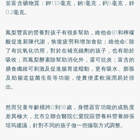
並富含礦物質：鉀133毫克，鈉1毫克，
鈣
5毫克，
鋅
0.2毫克。
鳳梨豐富的營養對孩子有很多幫助，維他命B1和檸檬
酸促進新陳代謝，恢復疲勞和增加食欲；維他命C除
了有抗氧化功用，對於在補充鐵劑的孩子，也有助於
吸收；而鳳梨
酵素
除幫助消化外，還可抗炎；富含的
膳食纖維可刺激及促進腸胃道蠕動，更有吸水、膨脹
及助腸道益菌生長等功能，使糞便柔軟濕潤易於排
出。
然而兒童年齡橫跨0到18歲，身體器官功能的成熟度
差異極大，北市立聯合醫院仁愛院區營養科營養師張
瑄筠建議，針對不同的孩子做一些攝取方式調整。