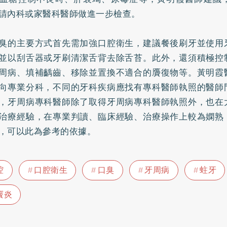
請內科或家醫科醫師做進一步檢查。
臭的主要方式首先需加強口腔衛生，建議餐後刷牙並使用
並以刮舌器或牙刷清潔舌背去除舌苔。此外，還須積極控
周病、填補齲齒、移除並置換不適合的贗復物等。黃明霞
向專業分科，不同的牙科疾病應找有專科醫師執照的醫師
，牙周病專科醫師除了取得牙周病專科醫師執照外，也在
治療經驗，在專業判讀、臨床經驗、治療操作上較為嫻熟
，可以此為參考的依據。
腔
口腔衛生
口臭
牙周病
蛀牙
竇炎