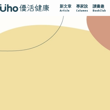
新文章
專家說
讀書趣
再生醫學
愛的未來視
認識攝護腺肥大
守護骨骼健康
Article
Columns
BookClub