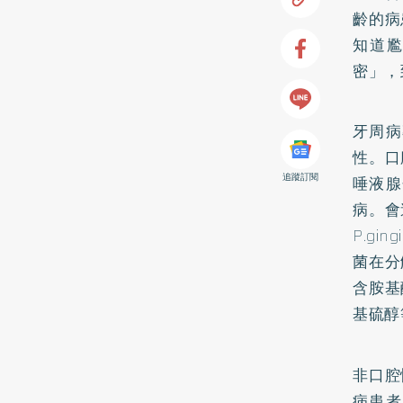
齡的病
知道
密」，
牙周病
性。口
追蹤訂閱
唾液腺
病。會造
P.gin
菌在分
含胺基
基硫醇
非口腔
病
患者