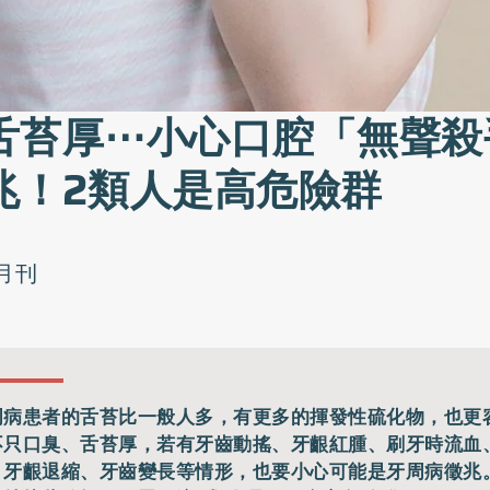
舌苔厚⋯小心口腔「無聲殺
兆！2類人是高危險群
月刊
周病患者的舌苔比一般人多，有更多的揮發性硫化物，也更
不只口臭、舌苔厚，若有牙齒動搖、牙齦紅腫、刷牙時流血
、牙齦退縮、牙齒變長等情形，也要小心可能是牙周病徵兆