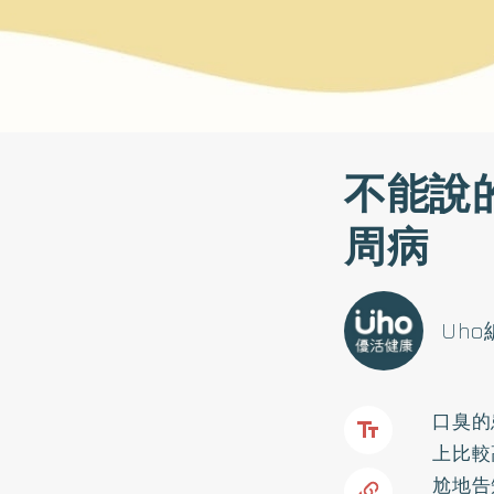
不能說
周病
Uh
口臭的
上比較
尬地告