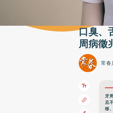
口臭、
周病徵
常春
牙
且
移