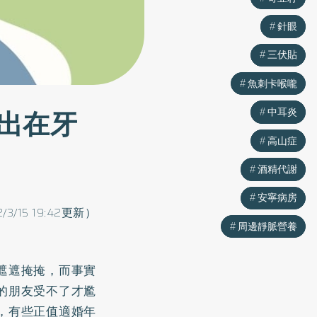
針眼
針眼
三伏貼
三伏貼
魚刺卡喉嚨
魚刺卡喉嚨
出在牙
中耳炎
中耳炎
高山症
高山症
酒精代謝
酒精代謝
安寧病房
安寧病房
2/3/15 19:42更新）
周邊靜脈營養
周邊靜脈營養
遮遮掩掩，而事實
的朋友受不了才尷
，有些正值適婚年