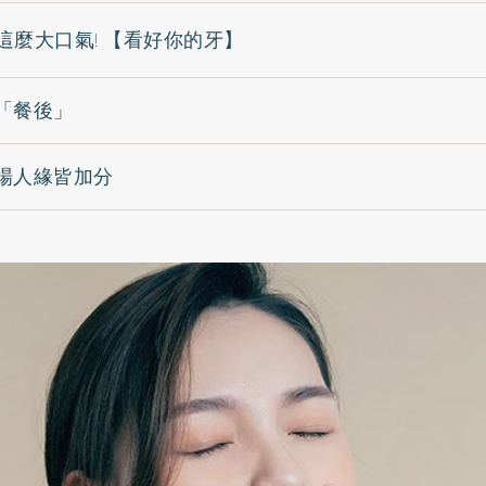
這麼大口氣! 【看好你的牙】
「餐後」
場人緣皆加分