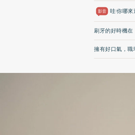
哇!你哪來
影音
刷牙的好時機在
擁有好口氣，職