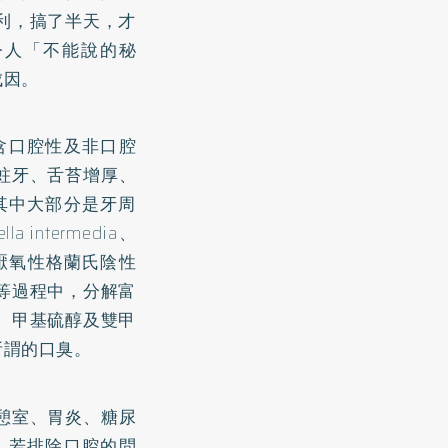
利，搞了半天，才
令人「不能說的秘
成因。
含口腔性及非口腔
蛀牙
、舌苔增厚、
其中大部分是牙周
intermedia、
s)，由於厭氧性格蘭氏陰性
等過程中，分解富
、甲基硫醇及雙甲
所謂的口臭。
憩室、胃炎、
糖尿
，若排除口腔的問