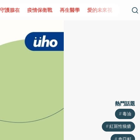
守護腺在
疫情保衛戰
再生醫學
愛的未來視
認識攝護
熱門話題
熱門話題
毒油
毒油
紅斑性狼瘡
紅斑性狼瘡
奇亞籽
奇亞籽