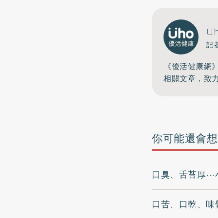
U
記
《優活健康網
相關文章，致
你可能還會想
口臭、舌苔厚⋯
口苦、口乾、味