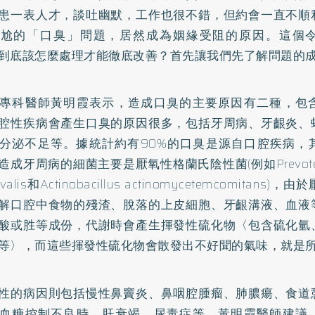
患一表人才，談吐幽默，工作也很不錯，但約會一直不順
尷尬的「口臭」問題，居然成為姻緣受阻的原因。這個
到底該怎麼處理才能徹底改善？首先讓我們先了解問題的
專科醫師黃明霞表示，造成口臭的主要原因有二種，包
腔性疾病會產生口臭的原因很多，包括牙周病、牙齦炎、
分泌不足等。據統計約有90%的口臭是源自口腔疾病，
成牙周病的細菌主要是厭氧性格蘭氏陰性菌(例如Prevotella 
givalis和Actinobacillus actinomycetemcomitan
解口腔中食物的殘渣、脫落的上皮細胞、牙齦溝液、血液
酸或胜等成份，代謝時會產生揮發性硫化物〈包含硫化氫
等〉，而這些揮發性硫化物會散發出不好聞的氣味，就是
性的病因則包括慢性
鼻竇炎
、鼻咽腔腫瘤、肺膿瘍、食道
血糖控制不良時、肝衰竭、尿毒症等，黃明霞醫師建議