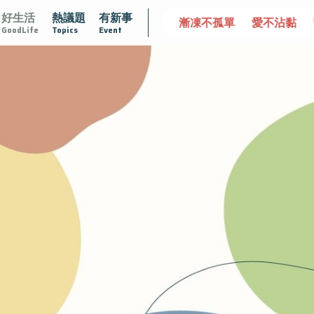
好生活
熱議題
有新事
達文西手術專欄
2025植牙指南
漸凍不孤單
愛不沾黏
GoodLife
Topics
Event