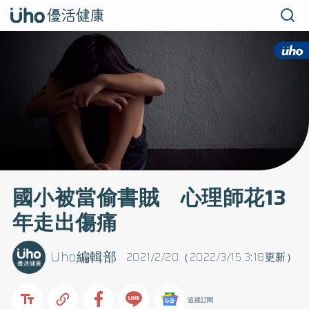
國小被當偷書賊 心理師花13
年走出傷痛
Uho編輯部
2021/2/20（2022/3/15 3:18更新）
追蹤訂閱