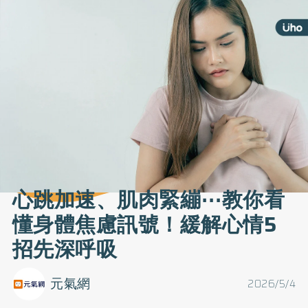
心跳加速、肌肉緊繃⋯教你看
懂身體焦慮訊號！緩解心情5
招先深呼吸
元氣網
2026/5/4