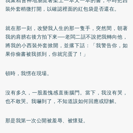
我聚精會神地瀏覽著架上一本又一本的書，不時把西
裝外套稍微打開，以確認裡面的紅包袋是否還在。
就在那一刻，改變我人生的那一隻手，突然間，朝著
我的肩膀右後方拍下來──老闆二話不說把我轉向他，
將我的小西裝外套掀開，並撂下話：「我警告你，如
果你偷書被我抓到，你就完蛋了！」
頓時，我愣在現場。
沒有多久，一股羞愧感直衝腦門。當下，我沒有哭，
也不敢哭。我嚇到了，不知道該如何回應或辯解。
那是我第一次公開被羞辱、被懷疑。