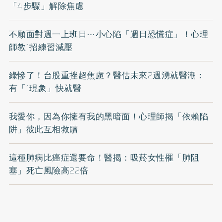
「4步驟」解除焦慮
不願面對週一上班日⋯小心陷「週日恐慌症」！心理
師教1招練習減壓
綠慘了！台股重挫超焦慮？醫估未來2週湧就醫潮：
有「1現象」快就醫
我愛你，因為你擁有我的黑暗面！心理師揭「依賴陷
阱」彼此互相救贖
這種肺病比癌症還要命！醫揭：吸菸女性罹「肺阻
塞」死亡風險高22倍