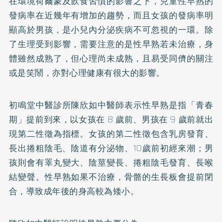
在環境荷爾蒙及飲食習慣的影響之下，兒童性早熟的
發病率在近幾年有增加的趨勢，而且女孩的發病率明
顯高於男孩，是小兒內分泌疾病不可忽視的一環。除
了生理受到影響，需要注意的是性早熟若未治療，身
體雖然成熟了，但心理尚未成熟，且易受同儕的關注
或是笑鬧，亦對心理健康有很大的影響。
初鳴堂中醫診所陳欣如中醫師表示性早熟是指「青春
期」提前到來，以女孩在 8 歲前、男孩在 9 歲前就出
現第二性徵為指標。女孩的第二性徵包含乳房發育、
長出捲粗陰毛、陰道有分泌物、10歲前初經來潮；男
孩則會有睪丸變大、陰莖變長、捲粗陰毛發育、長喉
結變聲。性早熟如果不治療，骨骼的生長板會提前閉
合，導致成年後的身高較為矮小。