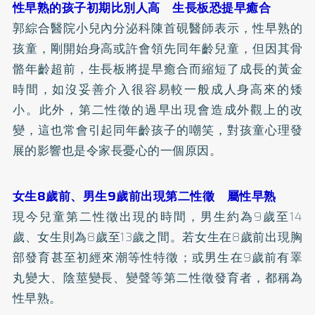
性早熟的孩子初期比別人高 生長板恐提早癒合
郭綜合醫院小兒內分泌科陳首硯醫師表示，性早熟的
孩童，剛開始身高或許會領先同年齡兒童，但因其骨
骼年齡超前，生長板將提早癒合而縮短了成長的黃金
時間，如沒妥善介入很容易較一般成人身高來的矮
小。此外，第二性徵的過早出現會造成外觀上的改
變，這也常會引起同年齡孩子的嘲笑，對孩童心理發
展的影響也是令家長憂心的一個原因。
女生8歲前、男生9歲前出現第二性徵 屬性早熟
現今兒童第二性徵出現的時間，男生約為9歲至14
歲、女生則為8歲至13歲之間。若女生在8歲前出現胸
部發育甚至初經來潮等性特徵；或男生在9歲前有睪
丸變大、陰莖變長、變聲等第二性徵發育者，都稱為
性早熟。