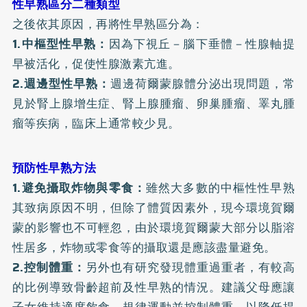
性早熟區分二種類型
之後依其原因，再將性早熟區分為：
1.中樞型性早熟：
因為下視丘－腦下垂體－性腺軸提
早被活化，促使性腺激素亢進。
2.週邊型性早熟：
週邊荷爾蒙腺體分泌出現問題，常
見於腎上腺增生症、腎上腺腫瘤、卵巢腫瘤、睪丸腫
瘤等疾病，臨床上通常較少見。
預防性早熟方法
1.避免攝取炸物與零食：
雖然大多數的中樞性性早熟
其致病原因不明，但除了體質因素外，現今環境賀爾
蒙的影響也不可輕忽，由於環境賀爾蒙大部分以脂溶
性居多，炸物或零食等的攝取還是應該盡量避免。
2.控制體重：
另外也有研究發現體重過重者，有較高
的比例導致骨齡超前及性早熟的情況。建議父母應讓
子女維持適度飲食、規律運動並控制體重，以降低提