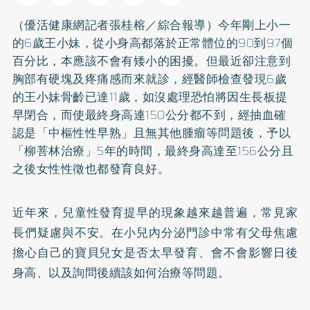
（優活健康網記者張桂榕／綜合報導）今年剛上小一
的6歲王小妹，從小身高都落於正常體位的90到97個
百分比，本應該不會有矮小的困擾。但最近卻注意到
胸部有硬塊及疼痛感而來就診，經醫師檢查發現6歲
的王小妹骨齡已達11歲，如沒處理恐怕將因生長板提
早閉合，而使最終身高連150公分都不到，經抽血確
認是「中樞性性早熟」且無其他腫瘤等問題後，予以
「柳菩林治療」5年的時間，最終身高達至156公分且
之後女性性徵也都發育良好。
近年來，兒童性發育提早的現象越來越普遍，常見家
長們疑慮與不安。在小兒內分泌門診中常有父母焦慮
擔心自己的寶貝兒女是否太早發育、會不會影響日後
身高、以及詢問後續該如何治療等問題。