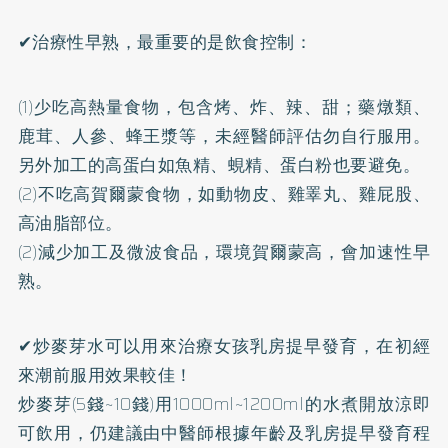
✔治療性早熟，最重要的是飲食控制：
(1)少吃高熱量食物，包含烤、炸、辣、甜；藥燉類、
鹿茸、人參、蜂王漿等，未經醫師評估勿自行服用。
另外加工的高蛋白如魚精、蜆精、蛋白粉也要避免。
(2)不吃高賀爾蒙食物，如動物皮、雞睪丸、雞屁股、
高油脂部位。
(2)減少加工及微波食品，環境賀爾蒙高，會加速性早
熟。
✔炒麥芽水可以用來治療女孩乳房提早發育，在初經
來潮前服用效果較佳！
炒麥芽(5錢~10錢)用1000ml~1200ml的水煮開放涼即
可飲用，仍建議由中醫師根據年齡及乳房提早發育程