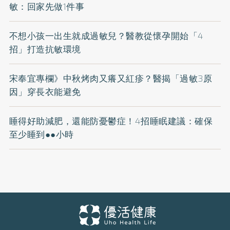
敏：回家先做1件事
不想小孩一出生就成過敏兒？醫教從懷孕開始「4
招」打造抗敏環境
宋奉宜專欄》中秋烤肉又癢又紅疹？醫揭「過敏3原
因」穿長衣能避免
睡得好助減肥，還能防憂鬱症！4招睡眠建議：確保
至少睡到●●小時