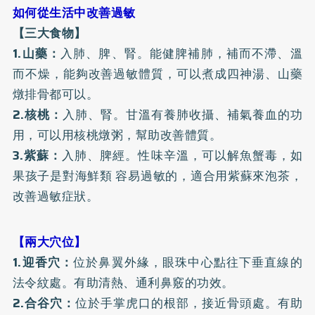
如何從生活中改善過敏
【三大食物】
1.山藥：
入肺、脾、腎。能健脾補肺，補而不滯、溫
而不燥，能夠改善過敏體質，可以煮成四神湯、山藥
燉排骨都可以。
2.核桃：
入肺、腎。甘溫有養肺收攝、補氣養血的功
用，可以用核桃燉粥，幫助改善體質。
3.紫蘇：
入肺、脾經。性味辛溫，可以解魚蟹毒，如
果孩子是對海鮮類 容易過敏的，適合用紫蘇來泡茶，
改善過敏症狀。
【兩大穴位】
1.迎香穴：
位於鼻翼外緣，眼珠中心點往下垂直線的
法令紋處。有助清熱、通利鼻竅的功效。
2.合谷穴：
位於手掌虎口的根部，接近骨頭處。有助