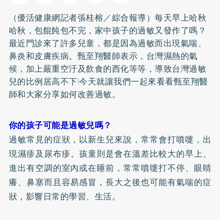
（優活健康網記者張桂榕／綜合報導）每天早上哈秋
哈秋，包餛飩包不完，家中孩子的過敏又發作了嗎？
最近門診來了許多兒童，都是因為過敏而出現
氣喘
、
鼻炎和皮膚疾病。甄至翔醫師表示，台灣濕熱的氣
候，加上嚴重空汙及飲食的西化等等，導致台灣過敏
兒的比例居高不下!今天就讓我們一起來看看甄至翔醫
師和大家分享如何改善過敏。
你的孩子可能是過敏兒嗎？
過敏常見的症狀，以新生兒來說，常常會打噴嚏，出
現濕疹及
尿布疹
。孩童則是會在溫差比較大的早上、
進出有空調的室內或在睡前，常常噴嚏打不停、眼睛
癢、鼻塞而且容易感冒，長大之後也可能有氣喘的症
狀，影響日常的學習、生活。