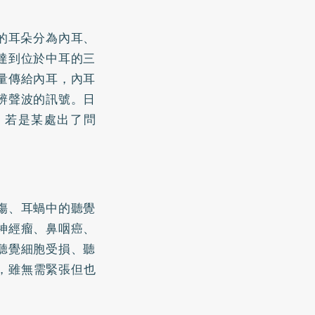
的耳朵分為內耳、
達到位於中耳的三
量傳給內耳，內耳
辨聲波的訊號。日
，若是某處出了問
傷、耳蝸中的聽覺
神經瘤、鼻咽癌、
聽覺細胞受損、聽
，雖無需緊張但也