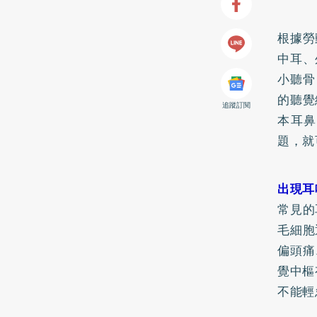
根據勞
中耳、
小聽骨
的聽覺
追蹤訂閱
本耳鼻
題，就
出現耳
常見的
毛細胞
偏頭痛
覺中樞
不能輕