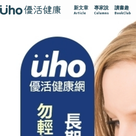
新文章
專家說
讀書趣
腺在
疫情保衛戰
再生醫學
愛的未來視
認識攝護腺肥
Article
Columns
BookClub