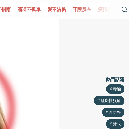
凍不孤單
愛不沾黏
守護腺在
疫情保衛戰
再生醫學
熱門話題
熱門話題
毒油
毒油
紅斑性狼瘡
紅斑性狼瘡
奇亞籽
奇亞籽
針眼
針眼