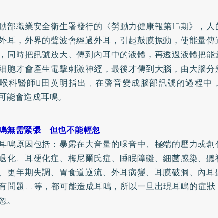
動部職業安全衛生署發行的《勞動力健康報第15期》，人
外耳，外界的聲波會經過外耳，引起鼓膜振動，使能量傳
，同時把訊號放大、傳到內耳中的液體，再透過液體把能
細胞才會產生電擊刺激神經，最後才傳到大腦，由大腦分
喉科醫師田英明指出，在聲音變成腦部訊號的過程中
可能會造成耳鳴。
鳴無需緊張 但也不能輕忽
耳鳴原因包括：暴露在大音量的噪音中、極端的壓力或創
退化、耳硬化症、梅尼爾氏症、睡眠障礙、細菌感染、聽
、更年期失調、胃食道逆流、外耳病變、耳膜破洞、內耳
有問題……等，都可能造成耳鳴，所以一旦出現耳鳴的症狀
忽。