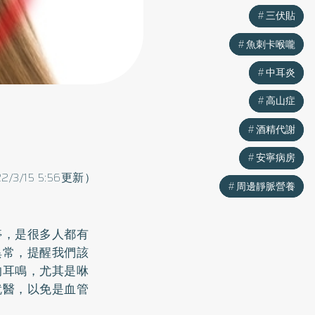
三伏貼
三伏貼
魚刺卡喉嚨
魚刺卡喉嚨
中耳炎
中耳炎
高山症
高山症
酒精代謝
酒精代謝
安寧病房
安寧病房
22/3/15 5:56更新）
周邊靜脈營養
周邊靜脈營養
停，是很多人都有
異常，提醒我們該
的耳鳴，尤其是咻
就醫，以免是血管