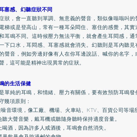
耳塞感、幻聽症狀不同
症狀，會一直聽到單調、無意義的聲音，類似像嗡嗡叫的
電梯或是登高山，常有一種耳朵悶住、塞住的感覺，其實
和耳鳴不同。這時候壓力無法平衡，就會產生耳悶感，通
一下口水，耳悶感、耳塞感就會消失。幻聽則是耳內聽見
的聲音，例如旁邊好像有人在你耳邊說話、喊你的名字，
聲，這可能是精神出現異常的症狀。
鳴的生活保健
是單純的耳鳴，和情緒、壓力有關係，要有效預防耳鳴發
守幾項原則：
離噪音環境，像工廠、機場、火車站、KTV、百貨公司等場
免聽大聲音樂，戴耳機或聽隨身聽時保持適度音量。
止喝酒，因為許多人戒酒後，耳鳴會自然消失。
要暴飲暴食及吃過鹹的食物。