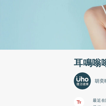
耳鳴嗡
胡奕
最近在