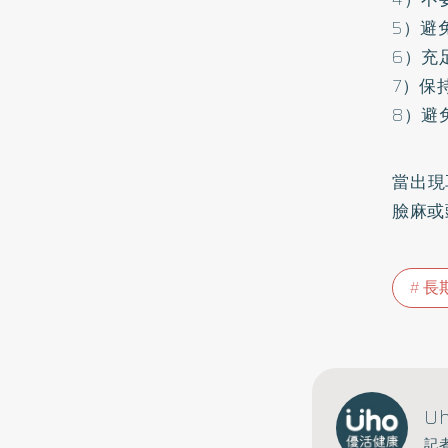
5）避
6）充
7）保
8）避
當出現
臉麻或
長
U
記