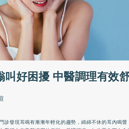
嗡叫好困擾 中醫調理有效
暄
門診發現耳鳴有漸漸年輕化的趨勢，綿綿不休的耳內鳴聲