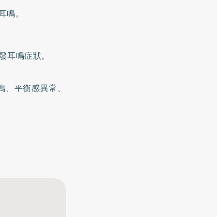
耳鳴。
發耳鳴症狀。
鳴、平衡感異常、