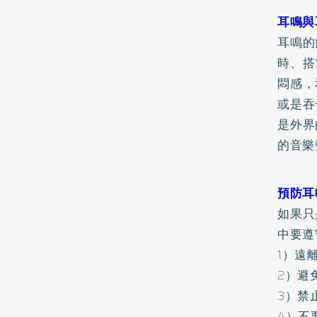
耳鳴與
耳鳴的
時、搭
悶感，
或是吞
是外界
的音樂
預防耳
如果只
中要遵
1）遠
2）避
3）禁
4）不