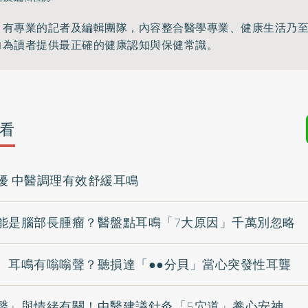
》有專業的記者及編輯團隊，內容整合醫學專業、健康生活乃
力為讀者提供最正確的健康認知與保健常識。
看
擾 中醫調理有效舒緩耳鳴
能是腦部長腫瘤？醫盤點耳鳴「7大原因」千萬別忽略
、耳鳴有嗡嗡聲？聽損達「●●分貝」當心突發性耳聾
聲」與情緒有關！中醫建議針灸「5穴道」養心安神