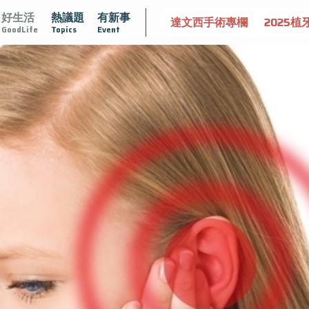
好生活
熱議題
有新事
大
守護骨骼健康
達文西手術專欄
2025植牙指南
漸
GoodLife
Topics
Event