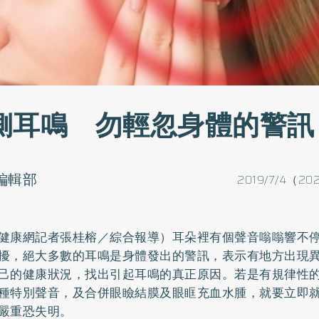
側耳鳴 勿輕忽身體的警訊
o編輯部
2019/7/4（20
健康網記者張桂榕／綜合報導）耳朵裡有個聲音嗡嗡響不
擾，絕大多數的耳鳴是身體發出的警訊，表示有地方出現
己的健康狀況，找出引起耳鳴的真正原因。若是有規律性
種特別聲音，及合併眼瞼結膜及眼眶充血水腫，就要立即
嚴重恐失明。