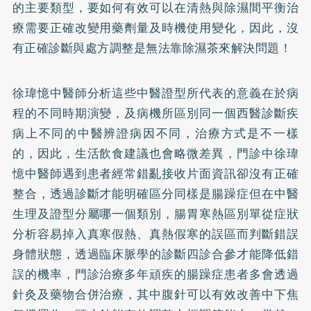
的主要類型，要如何有效可以在清熱與除濕間平衡治
療需要正確改變用藥劑量及時機使用變化，因此，沒
有正確診斷與處方調整是無法靠除濕茶來解決問題！
徐瑋憶中醫師分析這些中醫證型所代表的意義在於病
程的不同時期演變，及病機所區別同一個西醫診斷疾
病上不同的中醫辨證病因不同，治療方式是不一樣
的，因此，生活飲食建議也會略微差異，門診中徐瑋
憶中醫師遇到患者經常錯亂接收片面資訊卻沒有正確
整合，透過診斷才能明確區分同樣是腸躁症但在中醫
生理及證型分屬哪一個類別，腸胃寒熱區別單從症狀
分析容易掉入真寒假熱、真熱假寒的誤區而判斷錯誤
身體狀態，透過臨床脈學的診斷四診合參才能降低錯
誤的機率，門診治療多年頑疾的腸躁症患者多會透過
針灸及藥物合併治療，其中腹針可以有效改善中下焦