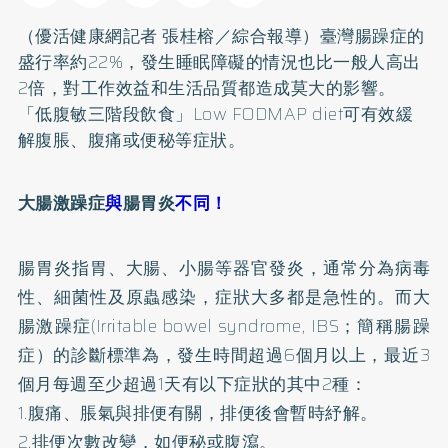
（優活健康網記者 張桂榕／綜合報導）臺灣
腸躁症
的
盛行率約22%，發生睡眠障礙的情況也比一般人高出
2倍，對工作效益和生活品質都造成莫大的影響。
「低腹敏三階段飲食」Low FODMAP diet可有效緩
解腹脹、腹痛或便秘等症狀。
大腸激躁症
與
腸胃炎
不同
！
腸胃炎指胃、大腸、小腸等器官發炎，通常分為病毒
性、細菌性及原蟲感染，症狀大多都是急性的。而大
腸激躁症(Irritable bowel syndrome, IBS；簡稱腸躁
症）的診斷標準為，發生時間超過6個月以上，最近3
個月每週至少超過1天有以下症狀的其中2種：
1.腹痛、脹氣與排便有關，排便後會暫時紓解。
2.排便次數改變，如便秘或腹瀉。