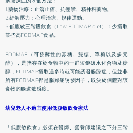
解腸躁症的３個方法：
1.藥物治療：止瀉止痛、抗痙攣、精神科藥物。
2.紓解壓力：心理治療、規律運動。
3.低腹敏三階段飲食（Low FODMAP diet）：少攝取
某些高FODMAP食品。
FODMAP（可發酵性的寡糖、雙糖、單糖以及多元
醇），是指存在於食物中的一群短鏈碳水化合物及糖
醇，FODMAP攝取過多時就可能誘發腸躁症，但並非
所有FODMAP都是腸躁症誘發因子，取決於個體對該
食物的腸道敏感度。
幼兒老人不適宜使用低腹敏飲食療法
「低腹敏飲食」必須在醫師、營養師建議之下分三階