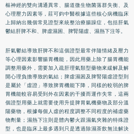
樞神經的雙向溝通異常、腸道微生物菌落群失衡、及
心理壓力因素等，莊可鈞中醫根據這些核心病機臨床
上歸納出幾個常見證型來統整治療腸躁症，包括肝氣
鬱結肝脾不和、脾虛濕困、脾腎陽虛、濕熱下注等。
肝氣鬱結導致肝脾不和這個證型最常伴隨情緒及壓力
等心理因素影響腸胃機能，因此用藥上除了腸胃機能
調整用藥外，需要加入疏肝理氣類型藥物來緩解及解
開心理負擔導致的氣結；脾虛濕困及脾腎陽虛證型則
是屬於「虛證」導致脾胃機能下降，同樣的較弱的脾
胃機能較容易受到外在因素的干擾而運作失常，這兩
個證型用藥上就需要使用升提脾胃氣機藥物及部分溫
陽藥物，根據每個人虛的程度調整不同程度的補虛藥
物劑量；濕熱下注則是體內鬱火跟濕氣夾雜的特殊證
型，也是臨床上最多遇到只是透過除濕茶飲無法解決