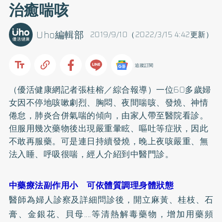
治癒喘咳
Uho編輯部
2019/9/10（2022/3/15 4:42更新）
追蹤訂閱
（優活健康網記者張桂榕／綜合報導）一位60多歲婦
女因不停地咳嗽劇烈、胸悶、夜間喘咳、發燒、神情
倦怠，肺炎合併
氣喘
的傾向，由家人帶至醫院看診。
但服用幾次藥物後出現嚴重暈眩、嘔吐等症狀，因此
不敢再服藥。可是連日持續發燒，晚上夜咳嚴重、無
法入睡、呼吸很喘，經人介紹到中醫門診。
中藥療法副作用小 可依體質調理身體狀態
醫師為婦人診察及詳細問診後，開立麻黃、桂枝、石
膏、金銀花、貝母....等清熱解毒藥物，增加用藥頻