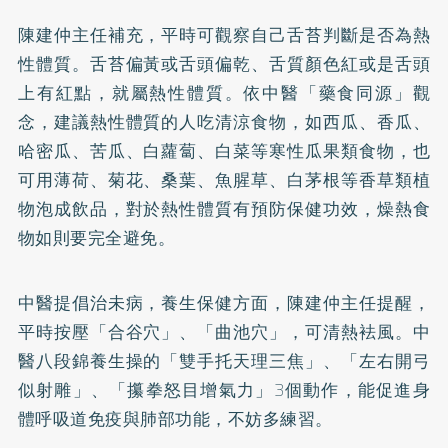
陳建仲主任補充，平時可觀察自己舌苔判斷是否為熱
性體質。舌苔偏黃或舌頭偏乾、舌質顏色紅或是舌頭
上有紅點，就屬熱性體質。依中醫「藥食同源」觀
念，建議熱性體質的人吃清涼食物，如西瓜、香瓜、
哈密瓜、苦瓜、白蘿蔔、白菜等寒性瓜果類食物，也
可用薄荷、菊花、桑葉、魚腥草、白茅根等香草類植
物泡成飲品，對於熱性體質有預防保健功效，燥熱食
物如則要完全避免。
中醫提倡治未病，養生保健方面，陳建仲主任提醒，
平時按壓「合谷穴」、「曲池穴」，可清熱袪風。中
醫八段錦養生操的「雙手托天理三焦」、「左右開弓
似射雕」、「攥拳怒目增氣力」3個動作，能促進身
體呼吸道免疫與肺部功能，不妨多練習。