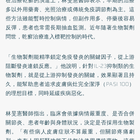
在治療乾癬的演進上，林旻憲醫師表示，早期的治療
多以外用藥膏、光照治療或傳統免疫調節劑為主。這
些方法雖能暫時控制病情，但副作用多、停藥後容易
反彈，患者也常需長期抽血監測。近年隨著生物製劑
問世，乾癬治療進入標靶控制的時代。
「生物製劑能精準鎖定免疫發炎的關鍵因子，從上游
阻斷發炎連鎖反應。」他說明，針對IL-23抑制類的生
物製劑，就是從上游抑制發炎的關鍵，效果顯著且持
久，能幫助患者追求皮膚病灶完全潔淨（PASI 100）
的理想目標，同時延緩疾病惡化。
林旻憲醫師指出，臨床會依據病情嚴重度、是否合併
關節炎、患者年齡與身體狀況，決定是否採用生物製
劑。「有些病人皮膚症狀不算嚴重，但關節疼痛劇