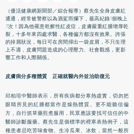
（優活健康網新聞部／綜合報導）蔡先生全身皮膚紅
通通，經常被警察以為酒駕而攔下，最高紀錄1個晚上
7次！因為他罹患乾癬性紅皮症，皮膚嚴重紅腫增厚乾
裂，十多年來四處求醫，各種偏方都沒有效果。誇張
的掉屑狀況，每日可在房間掃出一袋皮屑，不只生理
上不適，皮膚問題造成的心理壓力、社會觀感，更影
響工作和人際關係。
皮膚病分多種體質 正確就醫內外並治助復元
邱柏瑄中醫師表示，所有疾病都分寒熱虛實，切勿把
眼睛所見的紅腫都當作是燥熱體質。更不能聽信偏
方，自行抓草藥煎煮服用，民眾應該要找可信任的中
醫師診斷服藥。蔡先生是個標準的裡寒表熱例子，這
種患者忌吃苦味食物、生冷瓜果、冰飲，當然一般所